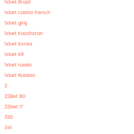
1xbet Brazil
1xbet casino french
1xbet giriş
1xbet Kazahstan
1xbet Korea
1xbet KR
1xbet russia
1xbet Russian
2
22Bet BD
22bet IT
330
341