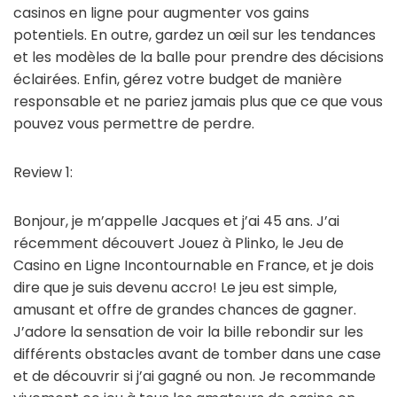
casinos en ligne pour augmenter vos gains
potentiels. En outre, gardez un œil sur les tendances
et les modèles de la balle pour prendre des décisions
éclairées. Enfin, gérez votre budget de manière
responsable et ne pariez jamais plus que ce que vous
pouvez vous permettre de perdre.
Review 1:
Bonjour, je m’appelle Jacques et j’ai 45 ans. J’ai
récemment découvert Jouez à Plinko, le Jeu de
Casino en Ligne Incontournable en France, et je dois
dire que je suis devenu accro! Le jeu est simple,
amusant et offre de grandes chances de gagner.
J’adore la sensation de voir la bille rebondir sur les
différents obstacles avant de tomber dans une case
et de découvrir si j’ai gagné ou non. Je recommande