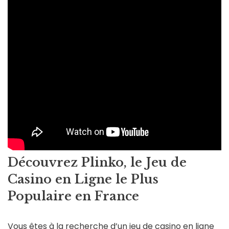
Découvrez Plinko, le Jeu de
Casino en Ligne le Plus
Populaire en France
Vous êtes à la recherche d’un jeu de casino en ligne