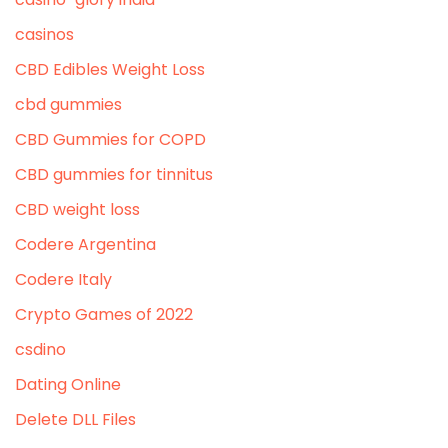
casinos
CBD Edibles Weight Loss
cbd gummies
CBD Gummies for COPD
CBD gummies for tinnitus
CBD weight loss
Codere Argentina
Codere Italy
Crypto Games of 2022
csdino
Dating Online
Delete DLL Files