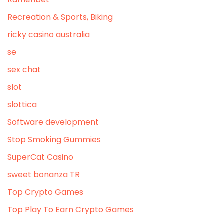
Recreation & Sports, Biking
ricky casino australia
se
sex chat
slot
slottica
Software development
Stop Smoking Gummies
SuperCat Casino
sweet bonanza TR
Top Crypto Games
Top Play To Earn Crypto Games