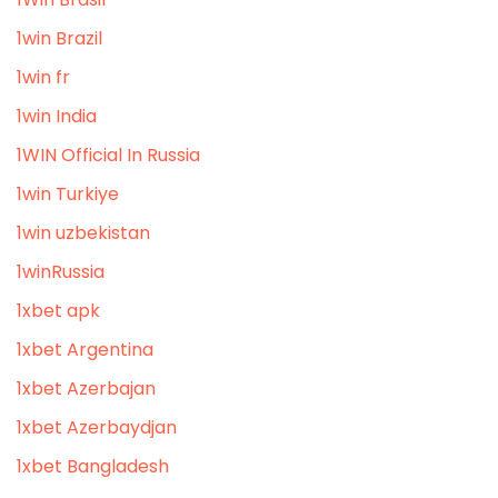
1win Brazil
1win fr
1win India
1WIN Official In Russia
1win Turkiye
1win uzbekistan
1winRussia
1xbet apk
1xbet Argentina
1xbet Azerbajan
1xbet Azerbaydjan
1xbet Bangladesh