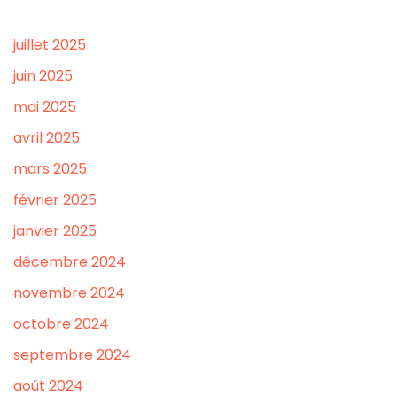
juillet 2025
juin 2025
mai 2025
avril 2025
mars 2025
février 2025
janvier 2025
décembre 2024
novembre 2024
octobre 2024
septembre 2024
août 2024