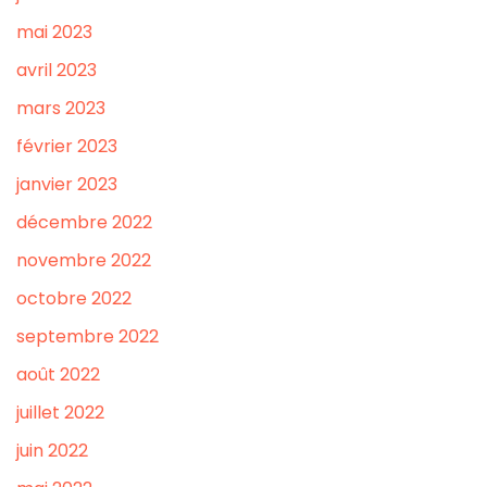
mai 2023
avril 2023
mars 2023
février 2023
janvier 2023
décembre 2022
novembre 2022
octobre 2022
septembre 2022
août 2022
juillet 2022
juin 2022