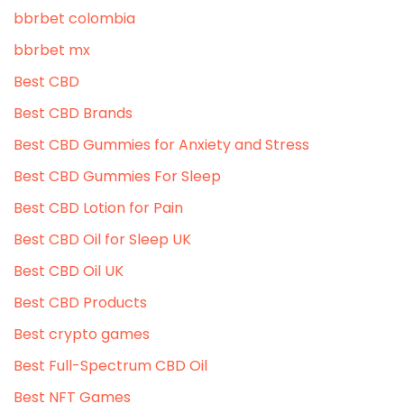
bbrbet colombia
bbrbet mx
Best CBD
Best CBD Brands
Best CBD Gummies for Anxiety and Stress
Best CBD Gummies For Sleep
Best CBD Lotion for Pain
Best CBD Oil for Sleep UK
Best CBD Oil UK
Best CBD Products
Best crypto games
Best Full-Spectrum CBD Oil
Best NFT Games