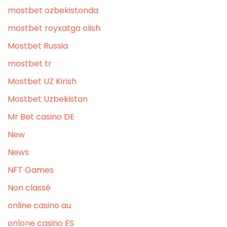
mostbet ozbekistonda
mostbet royxatga olish
Mostbet Russia
mostbet tr
Mostbet UZ Kirish
Mostbet Uzbekistan
Mr Bet casino DE
New
News
NFT Games
Non classé
online casino au
onlone casino ES