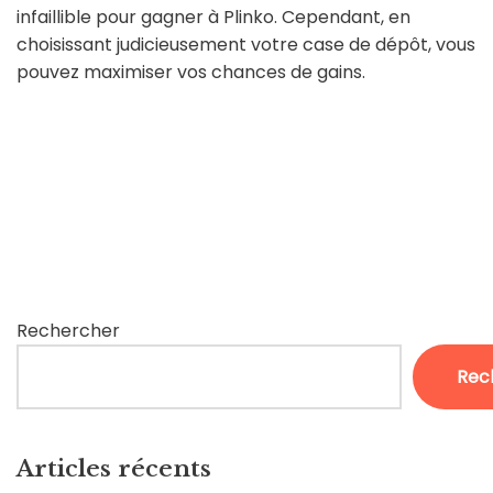
infaillible pour gagner à Plinko. Cependant, en
choisissant judicieusement votre case de dépôt, vous
pouvez maximiser vos chances de gains.
Rechercher
Rec
Articles récents