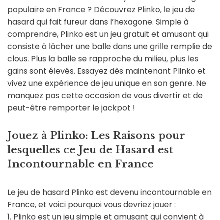
populaire en France ? Découvrez Plinko, le jeu de
hasard qui fait fureur dans l’hexagone. Simple à
comprendre, Plinko est un jeu gratuit et amusant qui
consiste à lâcher une balle dans une grille remplie de
clous. Plus la balle se rapproche du milieu, plus les
gains sont élevés. Essayez dès maintenant Plinko et
vivez une expérience de jeu unique en son genre. Ne
manquez pas cette occasion de vous divertir et de
peut-être remporter le jackpot !
Jouez à Plinko: Les Raisons pour
lesquelles ce Jeu de Hasard est
Incontournable en France
Le jeu de hasard Plinko est devenu incontournable en
France, et voici pourquoi vous devriez jouer :
1. Plinko est un jeu simple et amusant qui convient à