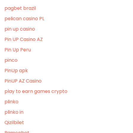
pagbet brazil
pelican casino PL
pin up casino
Pin UP Casino AZ
Pin Up Peru
pinco
PinUp apk
PinUP AZ Casino
play to earn games crypto
plinko
plinko in
Qizilbilet
Ramenbet