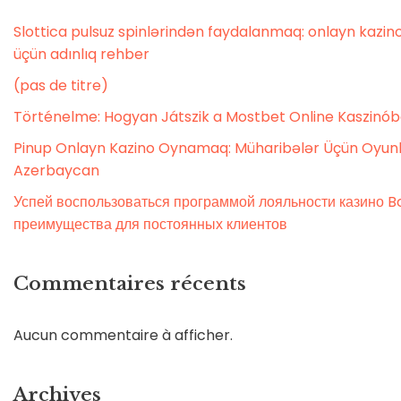
Slottica pulsuz spinlərindən faydalanmaq: onlayn kaz
üçün adınlıq rehber
(pas de titre)
Történelme: Hogyan Játszik a Mostbet Online Kaszinó
Pinup Onlayn Kazino Oynamaq: Müharibələr Üçün Oyunl
Azerbaycan
Успей воспользоваться программой лояльности казино Bo
преимущества для постоянных клиентов
Commentaires récents
Aucun commentaire à afficher.
Archives