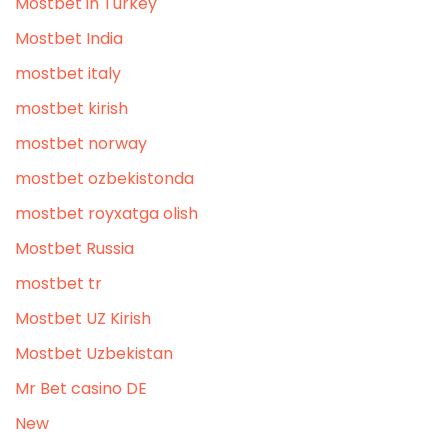
Mostbet in Turkey
Mostbet India
mostbet italy
mostbet kirish
mostbet norway
mostbet ozbekistonda
mostbet royxatga olish
Mostbet Russia
mostbet tr
Mostbet UZ Kirish
Mostbet Uzbekistan
Mr Bet casino DE
New