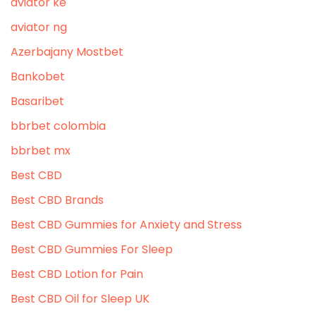
aviator ke
aviator ng
Azerbajany Mostbet
Bankobet
Basaribet
bbrbet colombia
bbrbet mx
Best CBD
Best CBD Brands
Best CBD Gummies for Anxiety and Stress
Best CBD Gummies For Sleep
Best CBD Lotion for Pain
Best CBD Oil for Sleep UK