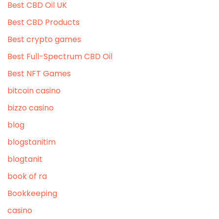
Best CBD Oil UK
Best CBD Products
Best crypto games
Best Full-Spectrum CBD Oil
Best NFT Games
bitcoin casino
bizzo casino
blog
blogstanitim
blogtanit
book of ra
Bookkeeping
casino