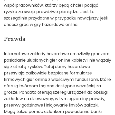
współpracowników, którzy będą chcieli podjąć
ryzyko za swoje prawdziwe pieniądze. Jest to
szczególnie przydatne w przypadku nowicjuszy, jeśli
chcesz grać w gry hazardowe online.
Prawda
Internetowe zakłady hazardowe umożliwiły graczom
posiadanie ulubionych gier online kobiety i nie wiązały
się z utratą zysków. Tutaj domy hazardowe
przesyłają całkowicie bezpłatne formularze
firmowych gier online z właściwymi funduszami, które
oferują twórcom i są one dostępne wcześniej za
grosze. Ponadto oferują szereg urządzeń do obsługi
zakładów na dziewczyny, w tym egzaminy prawdy,
przerwy godzinowe i inicjowanie limitów zaliczki.
Mogą także pomóc członkom powiadomić banki