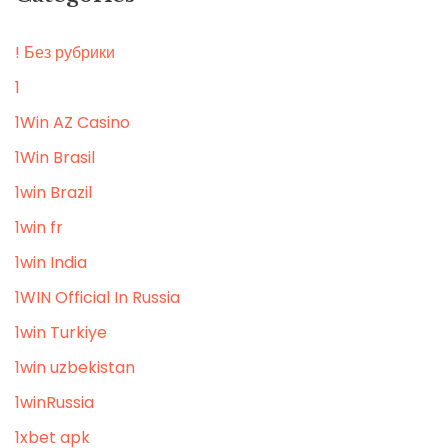
! Без рубрики
1
1Win AZ Casino
1Win Brasil
1win Brazil
1win fr
1win India
1WIN Official In Russia
1win Turkiye
1win uzbekistan
1winRussia
1xbet apk