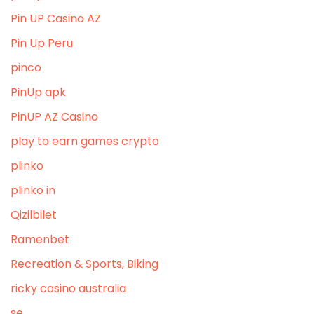
Pin UP Casino AZ
Pin Up Peru
pinco
PinUp apk
PinUP AZ Casino
play to earn games crypto
plinko
plinko in
Qizilbilet
Ramenbet
Recreation & Sports, Biking
ricky casino australia
se