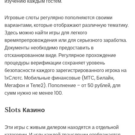
изучению каждым гостем.
Игровые слоты регулярно пополняются своими
вариантами, которые отображают различную тематику.
Здесь можно найти игры для легкого
времяпрепровождения или для серьезного заработка.
Документы необходимо предоставить в
отсканированном виде. Регулярное прохождение
процедуры верификации сохраняет уровень
безопасности каждого зарегистрированного игрока на
1хСлотс. Мобильные финансовые (МТС, Билайн,
Мегафон и Теле2). Пополнение – от 50 рублей, для
сумм нужно не менее 100.
Slots Казино
Эти игры с живым дилером находятся а отдельной
категории. И углу каждой трансляции отображается