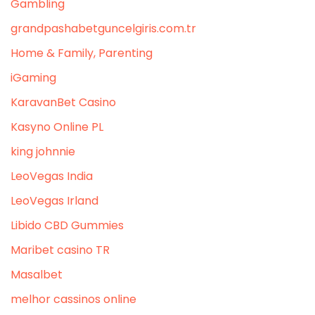
Gambling
grandpashabetguncelgiris.com.tr
Home & Family, Parenting
iGaming
KaravanBet Casino
Kasyno Online PL
king johnnie
LeoVegas India
LeoVegas Irland
Libido CBD Gummies
Maribet casino TR
Masalbet
melhor cassinos online