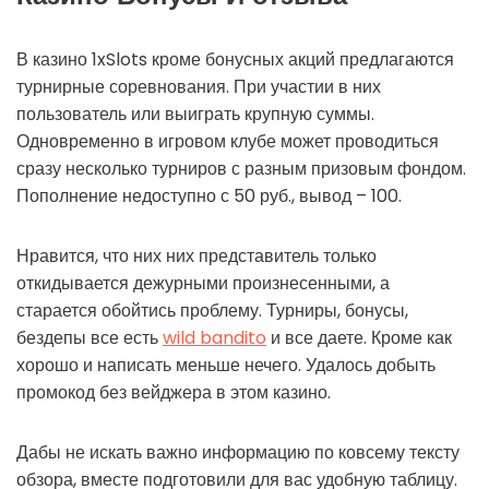
В казино 1xSlots кроме бонусных акций предлагаются
турнирные соревнования. При участии в них
пользователь или выиграть крупную суммы.
Одновременно в игровом клубе может проводиться
сразу несколько турниров с разным призовым фондом.
Пополнение недоступно с 50 руб., вывод – 100.
Нравится, что них них представитель только
откидывается дежурными произнесенными, а
старается обойтись проблему. Турниры, бонусы,
бездепы все есть
wild bandito
и все даете. Кроме как
хорошо и написать меньше нечего. Удалось добыть
промокод без вейджера в этом казино.
Дабы не искать важно информацию по ковсему тексту
обзора, вместе подготовили для вас удобную таблицу.