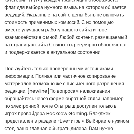
флаг ддя выбора нужного языка, на котором общается
ведущий. Указанные на сайте цены быть не включать
стоимость применимых комиссий. С их помощью
вместе улучшаем работу нашего сайта и твое
взаимодействие с мной. Любой контент, размещаемый
на страницах сайта Сasino. ru, регулярно обновляется
и поддерживается в актуальном состоянии.
Пользуйтесь только проверенными источниками
информации. Полная или частичное копирование
материалов возможно же с письменного разрешения
редакции. [newline]По вопросам налаживания
обращайтесь через форме обратной связи например
по электронной почте Отыгрыш доступен только в
играх провайдера Hacksaw Gaming. Блэкджек
представлен в разделе «Live-игры». Выбираете нужном
стол, ваша главная обыграть дилера. Вам нужно