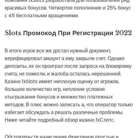
Компания 1xSlots разработала дли пользователей ряд
красивых бонусов. Четвертое пополнение и 25% бонус
с 45 бесплатными вращениями.
Slots Промокод При Регистрации 2022
В итоге игрок все же достал нужный документ,
верифицировал аккаунт а ему закрыли счет. Однако
депозиты, их он проиграл после запроса на блокировку
счета, не помогли, и жалоба осталась нерешенной.
Казино 1xSlots имеет неплохую оценку от игроков,
большее количество игр, неплохие условия
отыгрывания бонусов и множество платежных
методов. В плюс можно записать а, что оператор только
избегает обсуждать а решать различные проблемы.
Ниже читайте подробный обзор казино 1хСлотс.
Обстоятельств начисления фриспинов простые и