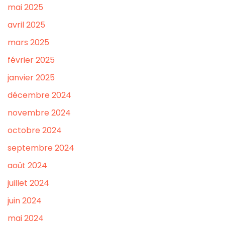
mai 2025
avril 2025
mars 2025
février 2025
janvier 2025
décembre 2024
novembre 2024
octobre 2024
septembre 2024
août 2024
juillet 2024
juin 2024
mai 2024