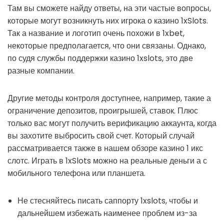
Там вы сможете найду ответы, на эти частые вопросы,
которые могут возникнуть них игрока о казино 1xSlots.
Так а название и логотип очень похожи в 1xbet,
некоторые предполагается, что они связаны. Однако,
по судя службы поддержки казино 1xslots, это две
разные компании.
Другие методы контроля доступнее, например, такие а
ограничение депозитов, проигрышей, ставок. Плюс
только вас могут получить верификацию аккаунта, когда
вы захотите выбросить свой счет. Который случай
рассматривается также в нашем обзоре казино 1 икс
слотс. Играть в 1xSlots можно на реальные деньги а с
мобильного телефона или планшета.
Не стесняйтесь писать саппорту 1xslots, чтобы и
дальнейшем избежать наименее проблем из-за