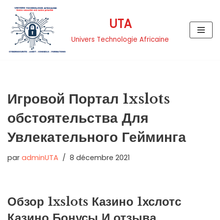
UTA
Aller
au
Univers Technologie Africaine
contenu
Игровой Портал 1xslots
обстоятельства Для
Увлекательного Гейминга
par
adminUTA
8 décembre 2021
Обзор 1xslots Казино 1хслотс
Казино Бонусы И отзыва