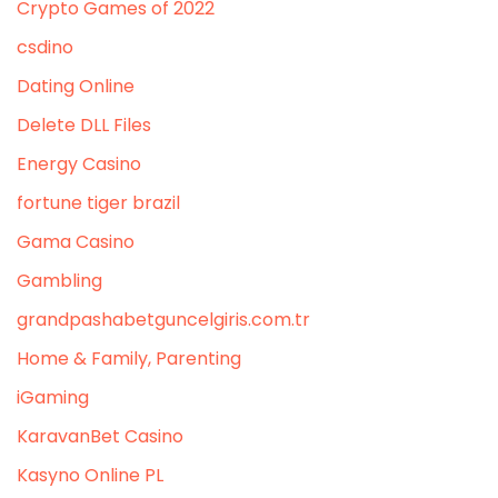
Crypto Games of 2022
csdino
Dating Online
Delete DLL Files
Energy Casino
fortune tiger brazil
Gama Casino
Gambling
grandpashabetguncelgiris.com.tr
Home & Family, Parenting
iGaming
KaravanBet Casino
Kasyno Online PL