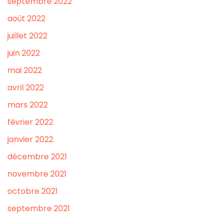
septembre 2022
août 2022
juillet 2022
juin 2022
mai 2022
avril 2022
mars 2022
février 2022
janvier 2022
décembre 2021
novembre 2021
octobre 2021
septembre 2021