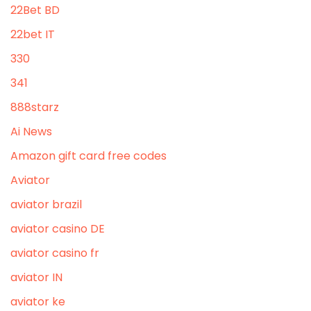
22Bet BD
22bet IT
330
341
888starz
Ai News
Amazon gift card free codes
Aviator
aviator brazil
aviator casino DE
aviator casino fr
aviator IN
aviator ke