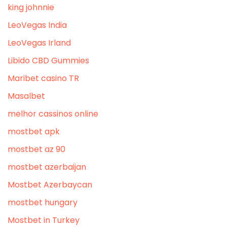
king johnnie
LeoVegas India
LeoVegas Irland
Libido CBD Gummies
Maribet casino TR
Masalbet
melhor cassinos online
mostbet apk
mostbet az 90
mostbet azerbaijan
Mostbet Azerbaycan
mostbet hungary
Mostbet in Turkey