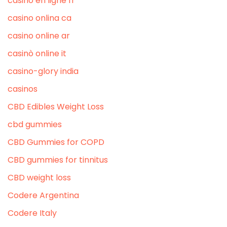
casino en ligne fr
casino onlina ca
casino online ar
casinò online it
casino-glory india
casinos
CBD Edibles Weight Loss
cbd gummies
CBD Gummies for COPD
CBD gummies for tinnitus
CBD weight loss
Codere Argentina
Codere Italy