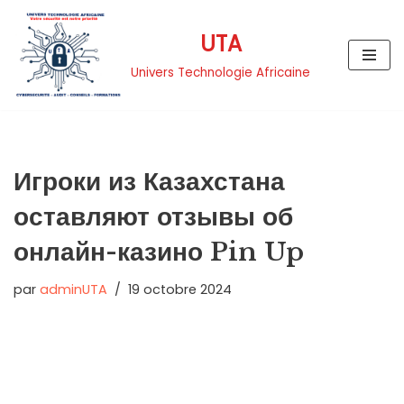
UTA
Aller
au
Univers Technologie Africaine
contenu
Игроки из Казахстана
оставляют отзывы об
онлайн-казино Pin Up
par
adminUTA
19 octobre 2024