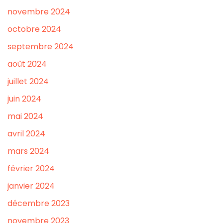
novembre 2024
octobre 2024
septembre 2024
août 2024
juillet 2024
juin 2024
mai 2024
avril 2024
mars 2024
février 2024
janvier 2024
décembre 2023
novembre 2023