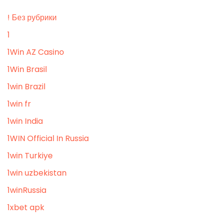
! Без рубрики
1
1Win AZ Casino
1Win Brasil
1win Brazil
1win fr
1win India
1WIN Official In Russia
1win Turkiye
1win uzbekistan
1winRussia
1xbet apk