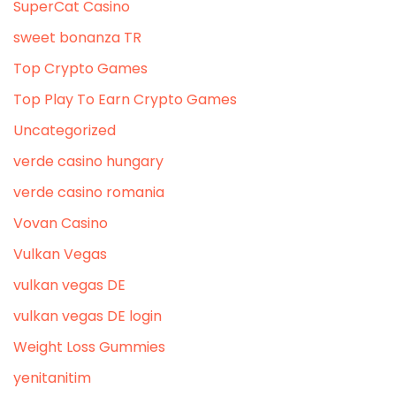
SuperCat Casino
sweet bonanza TR
Top Crypto Games
Top Play To Earn Crypto Games
Uncategorized
verde casino hungary
verde casino romania
Vovan Casino
Vulkan Vegas
vulkan vegas DE
vulkan vegas DE login
Weight Loss Gummies
yenitanitim