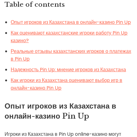
Table of contents
Опыт игроков из Казахстана в онлайн-казино Pin Up
Как оценивают казахстанские игроки работу Pin Up
казино?
Реальные отзывы казахстанских игроков о платежах
в Pin Up
Надежность Pin Up: мнение игроков из Казахстана
Как игроки из Казахстана оценивают выбор игр в
онлайн-казино Pin Up
Опыт игроков из Казахстана в
онлайн-казино Pin Up
Игроки из Казахстана в Pin Up online-казино могут