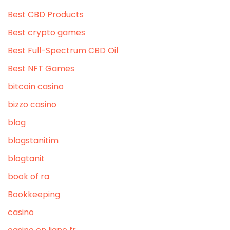
Best CBD Products
Best crypto games
Best Full-Spectrum CBD Oil
Best NFT Games
bitcoin casino
bizzo casino
blog
blogstanitim
blogtanit
book of ra
Bookkeeping
casino