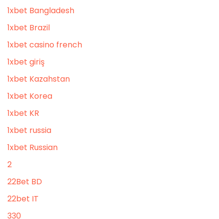
1xbet Bangladesh
1xbet Brazil
1xbet casino french
1xbet giriş
1xbet Kazahstan
1xbet Korea
1xbet KR
1xbet russia
1xbet Russian
2
22Bet BD
22bet IT
330