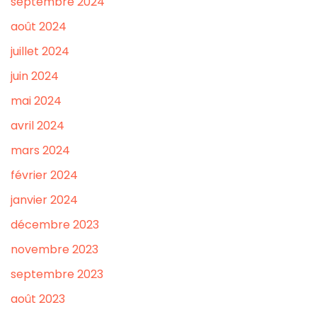
septembre 2024
août 2024
juillet 2024
juin 2024
mai 2024
avril 2024
mars 2024
février 2024
janvier 2024
décembre 2023
novembre 2023
septembre 2023
août 2023