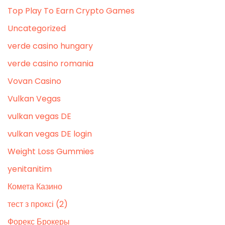
Top Play To Earn Crypto Games
Uncategorized
verde casino hungary
verde casino romania
Vovan Casino
Vulkan Vegas
vulkan vegas DE
vulkan vegas DE login
Weight Loss Gummies
yenitanitim
Комета Казино
тест з проксі (2)
Форекс Брокеры