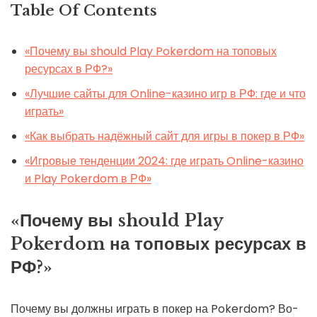
Table Of Contents
«Почему вы should Play Pokerdom на топовых
ресурсах в РФ?»
«Лучшие сайты для Online-казино игр в РФ: где и что
играть»
«Как выбрать надёжный сайт для игры в покер в РФ»
«Игровые тенденции 2024: где играть Online-казино
и Play Pokerdom в РФ»
«Почему вы should Play
Pokerdom на топовых ресурсах в
РФ?»
Почему вы должны играть в покер на Pokerdom? Во-