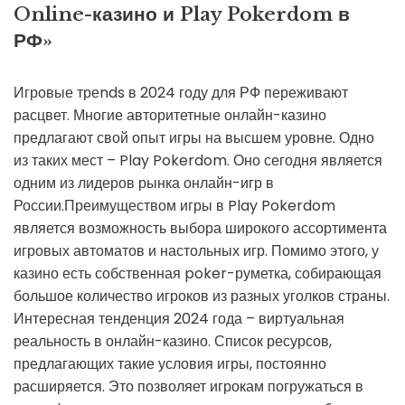
Online-казино и Play Pokerdom в
РФ»
Игровые треnds в 2024 году для РФ переживают
расцвет. Многие авторитетные онлайн-казино
предлагают свой опыт игры на высшем уровне. Одно
из таких мест – Play Pokerdom. Оно сегодня является
одним из лидеров рынка онлайн-игр в
России.Преимуществом игры в Play Pokerdom
является возможность выбора широкого ассортимента
игровых автоматов и настольных игр. Помимо этого, у
казино есть собственная poker-руметка, собирающая
большое количество игроков из разных уголков страны.
Интересная тенденция 2024 года – виртуальная
реальность в онлайн-казино. Список ресурсов,
предлагающих такие условия игры, постоянно
расширяется. Это позволяет игрокам погружаться в