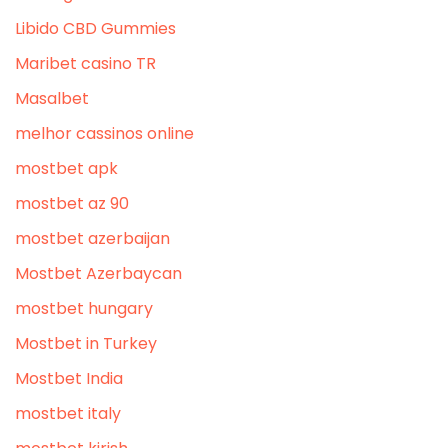
Libido CBD Gummies
Maribet casino TR
Masalbet
melhor cassinos online
mostbet apk
mostbet az 90
mostbet azerbaijan
Mostbet Azerbaycan
mostbet hungary
Mostbet in Turkey
Mostbet India
mostbet italy