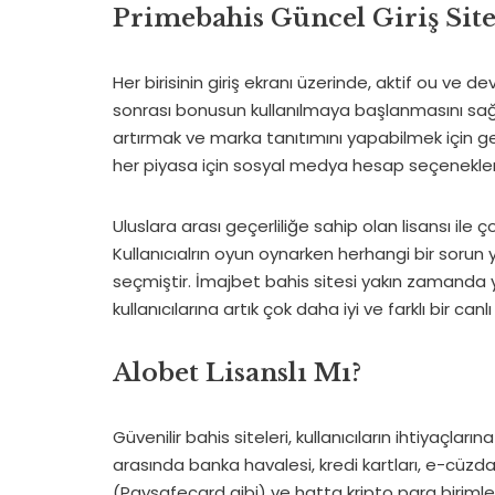
Primebahis Güncel Giriş Sit
Her birisinin giriş ekranı üzerinde, aktif ou ve 
sonrası bonusun kullanılmaya başlanmasını sağl
artırmak ve marka tanıtımını yapabilmek için g
her piyasa için sosyal medya hesap seçeneklerin
Uluslara arası geçerliliğe sahip olan lisansı ile
Kullanıcıalrın oyun oynarken herhangi bir sorun
seçmiştir. İmajbet bahis sitesi yakın zamanda y
kullanıcılarına artık çok daha iyi ve farklı bir 
Alobet Lisanslı Mı?
Güvenilir bahis siteleri, kullanıcıların ihtiyaçl
arasında banka havalesi, kredi kartları, e-cüzdanl
(Paysafecard gibi) ve hatta kripto para birimleri 