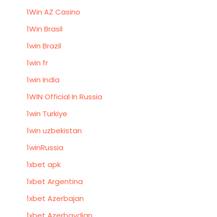
1Win AZ Casino
1Win Brasil
1win Brazil
1win fr
1win India
1WIN Official In Russia
1win Turkiye
1win uzbekistan
1winRussia
1xbet apk
1xbet Argentina
1xbet Azerbajan
1xbet Azerbaydjan