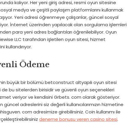
unda kalıyor. Her yeni giriş adresi, resmi oyun sitesine
, sosyal medya ve çeşitli paylaşım platformlarını kullanmak
ni paylaşıyor. Yeni adresi öğrenmeye çalışanlar, güncel sosyal
iyor. İnternet üzerinden yapılacak olan sorgulama işlemleri
rinden para yeni adres bağlantıları öğrenilebiliyor. Oyun
ise LLC tarafından işletilen oyun sitesi, hizmet
i kullandırıyor.
venli Ödeme
nin büyük bir bölümü betconstruct altyapılı oyun sitesi
 de bu sitelerden birisidir ve güvenli oyun seçenekleri
zmet veriyor ve kendisini Grbets. com olarak gösteriyor.
 güncel adreslerini siz değerli kullanıcılarımızın hizmetine
bahisguven. com adresimize girebilirsiniz. Coin kullanımı ile
çekleştirebilirsiniz
deneme bonusu veren casino sitesi
.