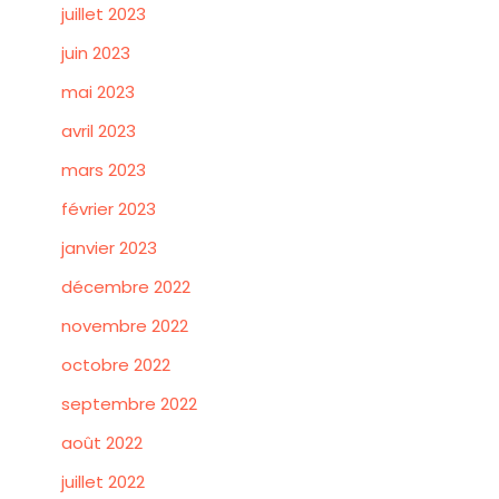
juillet 2023
juin 2023
mai 2023
avril 2023
mars 2023
février 2023
janvier 2023
décembre 2022
novembre 2022
octobre 2022
septembre 2022
août 2022
juillet 2022