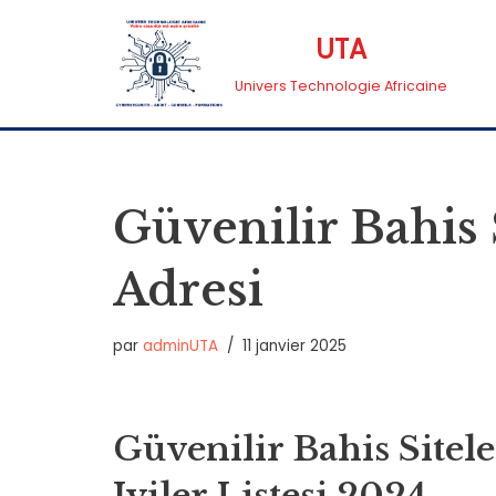
UTA
Aller
Univers Technologie Africaine
au
contenu
Güvenilir Bahis 
Adresi
par
adminUTA
11 janvier 2025
Güvenilir Bahis Sitel
Iyiler Listesi 2024