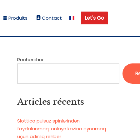
Let's Go
Produits
Contact
Rechercher
R
Articles récents
Slottica pulsuz spinlərindən
faydalanmaq: onlayn kazino oynamaq
üçün adınlıq rehber