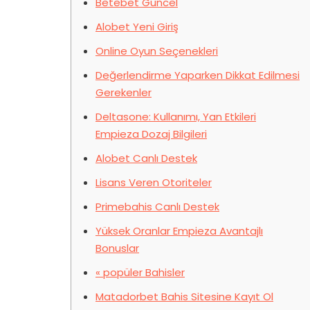
Betebet Güncel
Alobet Yeni Giriş
Online Oyun Seçenekleri
Değerlendirme Yaparken Dikkat Edilmesi
Gerekenler
Deltasone: Kullanımı, Yan Etkileri
Empieza Dozaj Bilgileri
Alobet Canlı Destek
Lisans Veren Otoriteler
Primebahis Canlı Destek
Yüksek Oranlar Empieza Avantajlı
Bonuslar
« popüler Bahisler
Matadorbet Bahis Sitesine Kayıt Ol