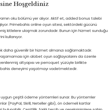
esine Hoşgeldiniz
devamın oku bölümü yer alıyor. Aktif et, added bonus talebi
ıyor. Primebahis online oyun sitesi, sektördeki gücünü
eniş kitlelere ulaşmak zorundadır. Bunun için hizmet sunduğu
i kullanıyor.
 çok daha güvenilir bir hizmet almanızı sağlamaktadır.
 yaşamaması için alobet oyun sağlayıcılarını da özenle
enilenmiş altyapısı ve perroquet yüzüyle birlikte
canlı bahis deneyimi yaşatmayı vadetmektedir.
arına uygun çeşitli ödeme yöntemleri sunar. Bu yöntemler
ar (PayPal, Skrill, Neteller gibi), ön ödemeli kartlar
bulunabilir. Çeşitlilik, farklı tercih ve gereksinimlere sahip