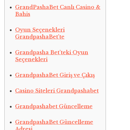
GrandPashaBet Canlı Casino &
Bahis
Oyun Seçenekleri
GrandpashaBet’te
Grandpasha Bet’teki Oyun
Seçenekleri
GrandpashaBet Giriş ve Çıkış
Casino Siteleri Grandpashabet
Grandpashabet Güncelleme
GrandpashaBet Güncelleme
Adresi