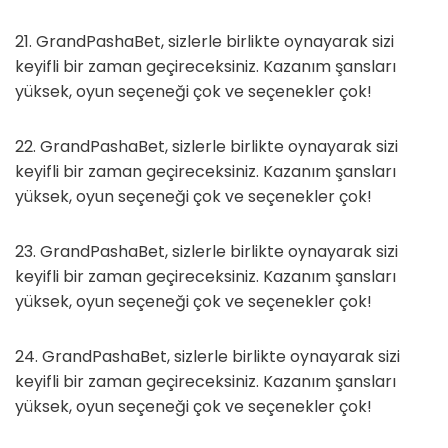
21. GrandPashaBet, sizlerle birlikte oynayarak sizi
keyifli bir zaman geçireceksiniz. Kazanım şansları
yüksek, oyun seçeneği çok ve seçenekler çok!
22. GrandPashaBet, sizlerle birlikte oynayarak sizi
keyifli bir zaman geçireceksiniz. Kazanım şansları
yüksek, oyun seçeneği çok ve seçenekler çok!
23. GrandPashaBet, sizlerle birlikte oynayarak sizi
keyifli bir zaman geçireceksiniz. Kazanım şansları
yüksek, oyun seçeneği çok ve seçenekler çok!
24. GrandPashaBet, sizlerle birlikte oynayarak sizi
keyifli bir zaman geçireceksiniz. Kazanım şansları
yüksek, oyun seçeneği çok ve seçenekler çok!