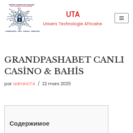
UTA
Aller
au
Univers Technologie Africaine
contenu
GRANDPASHABET CANLI
CASİNO & BAHİS
par
adminUTA
22 mars 2025
Содержимое