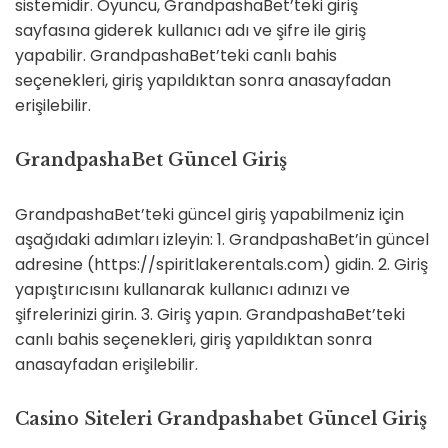
sistemidir. Oyuncu, GrandpashaBet’teki giriş
sayfasına giderek kullanıcı adı ve şifre ile giriş
yapabilir. GrandpashaBet’teki canlı bahis
seçenekleri, giriş yapıldıktan sonra anasayfadan
erişilebilir.
GrandpashaBet Güncel Giriş
GrandpashaBet’teki güncel giriş yapabilmeniz için
aşağıdaki adımları izleyin: 1. GrandpashaBet’in güncel
adresine (https://spiritlakerentals.com) gidin. 2. Giriş
yapıştırıcısını kullanarak kullanıcı adınızı ve
şifrelerinizi girin. 3. Giriş yapın. GrandpashaBet’teki
canlı bahis seçenekleri, giriş yapıldıktan sonra
anasayfadan erişilebilir.
Casino Siteleri Grandpashabet Güncel Giriş