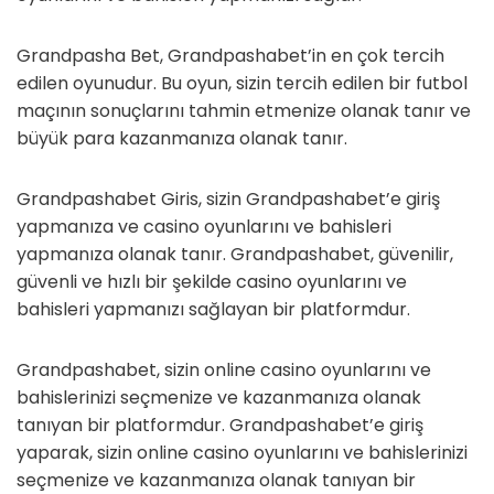
Grandpasha Bet, Grandpashabet’in en çok tercih
edilen oyunudur. Bu oyun, sizin tercih edilen bir futbol
maçının sonuçlarını tahmin etmenize olanak tanır ve
büyük para kazanmanıza olanak tanır.
Grandpashabet Giris, sizin Grandpashabet’e giriş
yapmanıza ve casino oyunlarını ve bahisleri
yapmanıza olanak tanır. Grandpashabet, güvenilir,
güvenli ve hızlı bir şekilde casino oyunlarını ve
bahisleri yapmanızı sağlayan bir platformdur.
Grandpashabet, sizin online casino oyunlarını ve
bahislerinizi seçmenize ve kazanmanıza olanak
tanıyan bir platformdur. Grandpashabet’e giriş
yaparak, sizin online casino oyunlarını ve bahislerinizi
seçmenize ve kazanmanıza olanak tanıyan bir