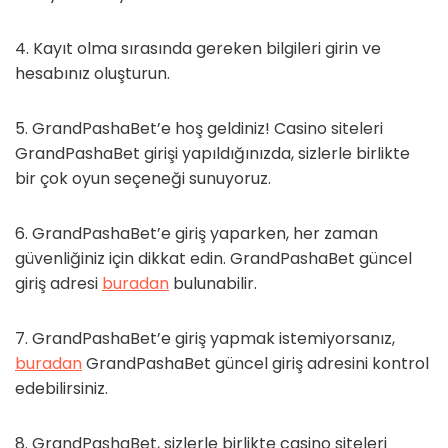
4. Kayıt olma sırasında gereken bilgileri girin ve
hesabınız oluşturun.
5. GrandPashaBet’e hoş geldiniz! Casino siteleri
GrandPashaBet girişi yapıldığınızda, sizlerle birlikte
bir çok oyun seçeneği sunuyoruz.
6. GrandPashaBet’e giriş yaparken, her zaman
güvenliğiniz için dikkat edin. GrandPashaBet güncel
giriş adresi
buradan
bulunabilir.
7. GrandPashaBet’e giriş yapmak istemiyorsanız,
buradan
GrandPashaBet güncel giriş adresini kontrol
edebilirsiniz.
8. GrandPashaBet, sizlerle birlikte casino siteleri