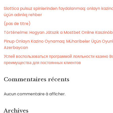
Slottica pulsuz spinlərindən faydalanmaq: onlayn kaz
üçün adınlıq rehber
(pas de titre)
Történelme: Hogyan Játszik a Mostbet Online Kaszinó
Pinup Onlayn Kazino Oynamaq: Müharibələr Üçün Oyunl
Azerbaycan
Успей воспользоваться программой лояльности казино Bo
преимущества для постоянных клиентов
Commentaires récents
Aucun commentaire à afficher.
Archives