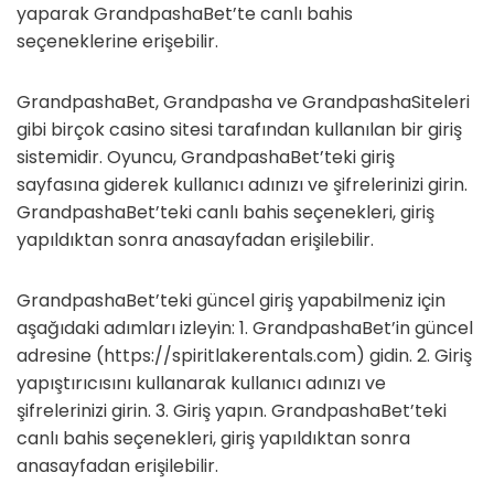
yaparak GrandpashaBet’te canlı bahis
seçeneklerine erişebilir.
GrandpashaBet, Grandpasha ve GrandpashaSiteleri
gibi birçok casino sitesi tarafından kullanılan bir giriş
sistemidir. Oyuncu, GrandpashaBet’teki giriş
sayfasına giderek kullanıcı adınızı ve şifrelerinizi girin.
GrandpashaBet’teki canlı bahis seçenekleri, giriş
yapıldıktan sonra anasayfadan erişilebilir.
GrandpashaBet’teki güncel giriş yapabilmeniz için
aşağıdaki adımları izleyin: 1. GrandpashaBet’in güncel
adresine (https://spiritlakerentals.com) gidin. 2. Giriş
yapıştırıcısını kullanarak kullanıcı adınızı ve
şifrelerinizi girin. 3. Giriş yapın. GrandpashaBet’teki
canlı bahis seçenekleri, giriş yapıldıktan sonra
anasayfadan erişilebilir.