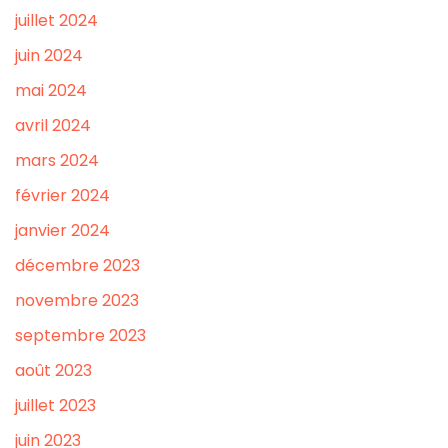
juillet 2024
juin 2024
mai 2024
avril 2024
mars 2024
février 2024
janvier 2024
décembre 2023
novembre 2023
septembre 2023
août 2023
juillet 2023
juin 2023