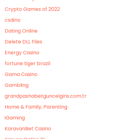
Crypto Games of 2022
csdino
Dating Online
Delete DLL Files
Energy Casino
fortune tiger brazil
Gama Casino
Gambling
grandpashabetguncelgiris.com.tr
Home & Family, Parenting
iGaming
KaravanBet Casino