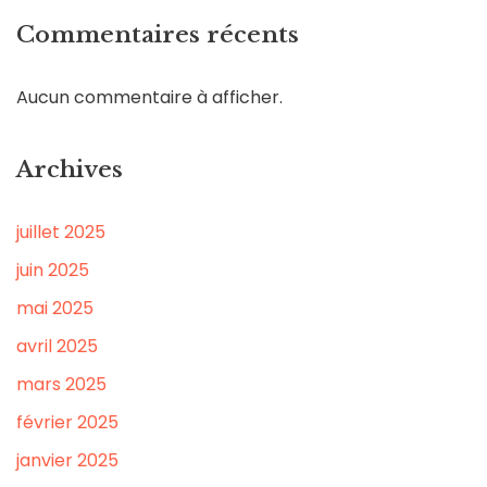
Commentaires récents
Aucun commentaire à afficher.
Archives
juillet 2025
juin 2025
mai 2025
avril 2025
mars 2025
février 2025
janvier 2025