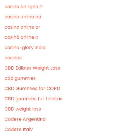
casino en ligne fr
casino onlina ca
casino online ar
casinò online it
casino-glory india
casinos
CBD Edibles Weight Loss
cbd gummies
CBD Gummies for COPD
CBD gummies for tinnitus
CBD weight loss
Codere Argentina
Codere Italy