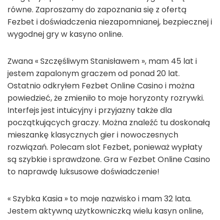
równe. Zaproszamy do zapoznania się z ofertą
Fezbet i doświadczenia niezapomnianej, bezpiecznej i
wygodnej gry w kasyno online.
Zwana « Szczęśliwym Stanisławem », mam 45 lat i
jestem zapalonym graczem od ponad 20 lat.
Ostatnio odkryłem Fezbet Online Casino i można
powiedzieć, że zmieniło to moje horyzonty rozrywki.
Interfejs jest intuicyjny i przyjazny także dla
początkujących graczy. Można znaleźć tu doskonałą
mieszankę klasycznych gier i nowoczesnych
rozwiązań. Polecam slot Fezbet, ponieważ wypłaty
są szybkie i sprawdzone. Gra w Fezbet Online Casino
to naprawdę luksusowe doświadczenie!
« Szybka Kasia » to moje nazwisko i mam 32 lata.
Jestem aktywną użytkowniczką wielu kasyn online,