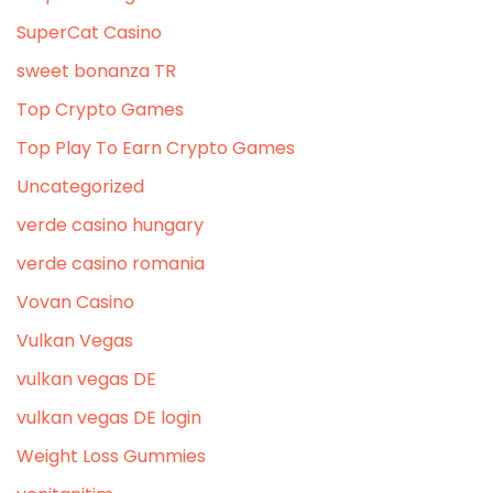
SuperCat Casino
sweet bonanza TR
Top Crypto Games
Top Play To Earn Crypto Games
Uncategorized
verde casino hungary
verde casino romania
Vovan Casino
Vulkan Vegas
vulkan vegas DE
vulkan vegas DE login
Weight Loss Gummies