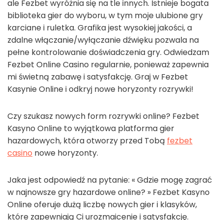
ale Fezbet wyróżnia się na tle innych. Istnieje bogata
biblioteka gier do wyboru, w tym moje ulubione gry
karciane i ruletka. Grafika jest wysokiej jakości, a
zdalne włączanie/wyłączanie dźwięku pozwala na
pełne kontrolowanie doświadczenia gry. Odwiedzam
Fezbet Online Casino regularnie, ponieważ zapewnia
mi świetną zabawę i satysfakcję. Graj w Fezbet
Kasynie Online i odkryj nowe horyzonty rozrywki!
Czy szukasz nowych form rozrywki online? Fezbet
Kasyno Online to wyjątkowa platforma gier
hazardowych, która otworzy przed Tobą
fezbet
casino
nowe horyzonty.
Jaka jest odpowiedź na pytanie: « Gdzie mogę zagrać
w najnowsze gry hazardowe online? » Fezbet Kasyno
Online oferuje dużą liczbę nowych gier i klasyków,
które zapewniają Ci urozmaicenie i satysfakcję.