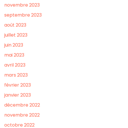
novembre 2023
septembre 2023
août 2023
juillet 2023
juin 2023
mai 2023
avril 2023
mars 2023
février 2023
janvier 2023
décembre 2022
novembre 2022
octobre 2022