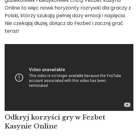
gdziekolwiek i kiedykolwiek chcą. Fezbet Kasyno
Online to więc nowe horyzonty rozrywki dla graczy z
Polski, którzy szukają pełnej dozy emocji i napięcia.
Nie czekajaj dłużej, dołącz do Fezbet i zacznij grać
teraz!
Odkryj korzyści gry w Fezbet
Kasynie Online