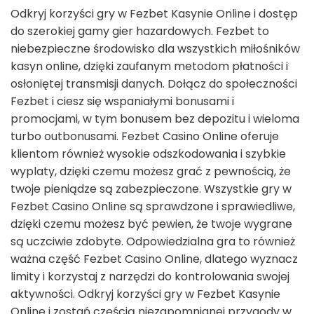
Odkryj korzyści gry w Fezbet Kasynie Online i dostęp
do szerokiej gamy gier hazardowych. Fezbet to
niebezpieczne środowisko dla wszystkich miłośników
kasyn online, dzięki zaufanym metodom płatności i
osłoniętej transmisji danych. Dołącz do społeczności
Fezbet i ciesz się wspaniałymi bonusami i
promocjami, w tym bonusem bez depozitu i wieloma
turbo outbonusami. Fezbet Casino Online oferuje
klientom również wysokie odszkodowania i szybkie
wyplaty, dzięki czemu możesz grać z pewnością, że
twoje pieniądze są zabezpieczone. Wszystkie gry w
Fezbet Casino Online są sprawdzone i sprawiedliwe,
dzięki czemu możesz być pewien, że twoje wygrane
są uczciwie zdobyte. Odpowiedzialna gra to również
ważna część Fezbet Casino Online, dlatego wyznacz
limity i korzystaj z narzędzi do kontrolowania swojej
aktywności. Odkryj korzyści gry w Fezbet Kasynie
Online i zostań częścią niezapomnianej przygody w