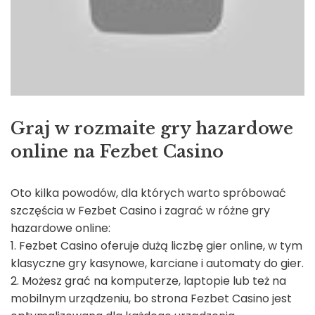
Graj w rozmaite gry hazardowe
online na Fezbet Casino
Oto kilka powodów, dla których warto spróbować
szczęścia w Fezbet Casino i zagrać w różne gry
hazardowe online:
1. Fezbet Casino oferuje dużą liczbę gier online, w tym
klasyczne gry kasynowe, karciane i automaty do gier.
2. Możesz grać na komputerze, laptopie lub też na
mobilnym urządzeniu, bo strona Fezbet Casino jest