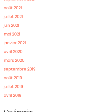
août 2021
juillet 2021
juin 2021
mai 2021
janvier 2021
avril 2020
mars 2020
septembre 2019
août 2019
juillet 2019
avril 2019
Catégories