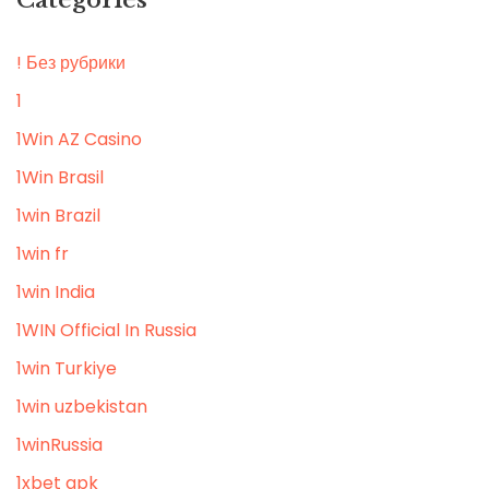
! Без рубрики
1
1Win AZ Casino
1Win Brasil
1win Brazil
1win fr
1win India
1WIN Official In Russia
1win Turkiye
1win uzbekistan
1winRussia
1xbet apk