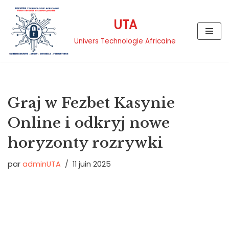
UTA
Aller
au
Univers Technologie Africaine
contenu
Graj w Fezbet Kasynie
Online i odkryj nowe
horyzonty rozrywki
par
adminUTA
11 juin 2025