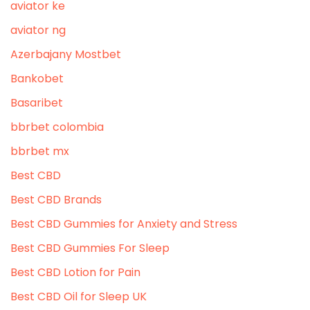
aviator ke
aviator ng
Azerbajany Mostbet
Bankobet
Basaribet
bbrbet colombia
bbrbet mx
Best CBD
Best CBD Brands
Best CBD Gummies for Anxiety and Stress
Best CBD Gummies For Sleep
Best CBD Lotion for Pain
Best CBD Oil for Sleep UK