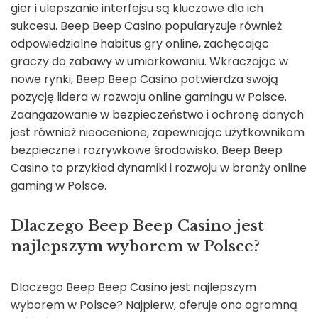
gier i ulepszanie interfejsu są kluczowe dla ich
sukcesu. Beep Beep Casino popularyzuje również
odpowiedzialne habitus gry online, zachęcając
graczy do zabawy w umiarkowaniu. Wkraczając w
nowe rynki, Beep Beep Casino potwierdza swoją
pozycję lidera w rozwoju online gamingu w Polsce.
Zaangażowanie w bezpieczeństwo i ochronę danych
jest również nieocenione, zapewniając użytkownikom
bezpieczne i rozrywkowe środowisko. Beep Beep
Casino to przykład dynamiki i rozwoju w branży online
gaming w Polsce.
Dlaczego Beep Beep Casino jest
najlepszym wyborem w Polsce?
Dlaczego Beep Beep Casino jest najlepszym
wyborem w Polsce? Najpierw, oferuje ono ogromną