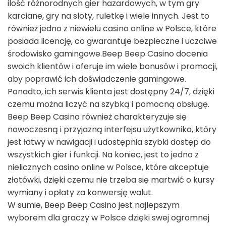
ilość różnorodnych gier hazardowych, w tym gry
karciane, gry na sloty, ruletkę i wiele innych. Jest to
również jedno z niewielu casino online w Polsce, które
posiada licencję, co gwarantuje bezpieczne i uczciwe
środowisko gamingowe.Beep Beep Casino docenia
swoich klientów i oferuje im wiele bonusów i promocji,
aby poprawić ich doświadczenie gamingowe.
Ponadto, ich serwis klienta jest dostępny 24/7, dzięki
czemu można liczyć na szybką i pomocną obsługę.
Beep Beep Casino również charakteryzuje się
nowoczesną i przyjazną interfejsu użytkownika, który
jest łatwy w nawigacji i udostępnia szybki dostęp do
wszystkich gier i funkcji. Na koniec, jest to jedno z
nielicznych casino online w Polsce, które akceptuje
złotówki, dzięki czemu nie trzeba się martwić o kursy
wymiany i opłaty za konwersję walut.
W sumie, Beep Beep Casino jest najlepszym
wyborem dla graczy w Polsce dzięki swej ogromnej