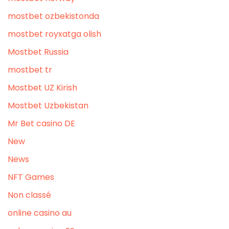
mostbet ozbekistonda
mostbet royxatga olish
Mostbet Russia
mostbet tr
Mostbet UZ Kirish
Mostbet Uzbekistan
Mr Bet casino DE
New
News
NFT Games
Non classé
online casino au