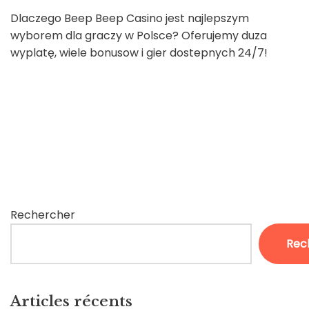
Dlaczego Beep Beep Casino jest najlepszym
wyborem dla graczy w Polsce? Oferujemy duza
wyplatę, wiele bonusow i gier dostepnych 24/7!
Rechercher
Rec
Articles récents