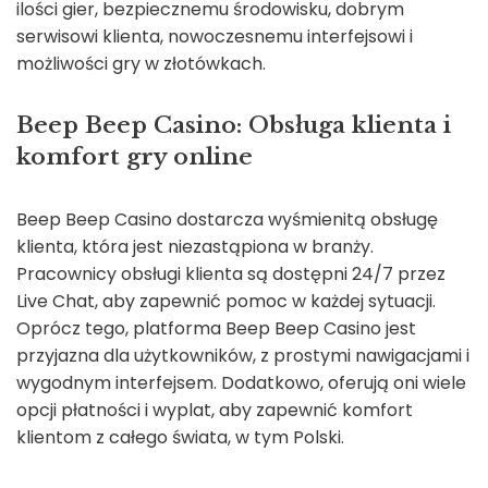
ilości gier, bezpiecznemu środowisku, dobrym
serwisowi klienta, nowoczesnemu interfejsowi i
możliwości gry w złotówkach.
Beep Beep Casino: Obsługa klienta i
komfort gry online
Beep Beep Casino dostarcza wyśmienitą obsługę
klienta, która jest niezastąpiona w branży.
Pracownicy obsługi klienta są dostępni 24/7 przez
Live Chat, aby zapewnić pomoc w każdej sytuacji.
Oprócz tego, platforma Beep Beep Casino jest
przyjazna dla użytkowników, z prostymi nawigacjami i
wygodnym interfejsem. Dodatkowo, oferują oni wiele
opcji płatności i wyplat, aby zapewnić komfort
klientom z całego świata, w tym Polski.