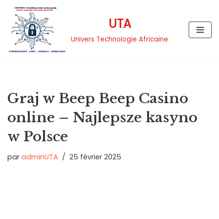
UTA
Aller
au
Univers Technologie Africaine
contenu
Graj w Beep Beep Casino
online – Najlepsze kasyno
w Polsce
par
adminUTA
25 février 2025