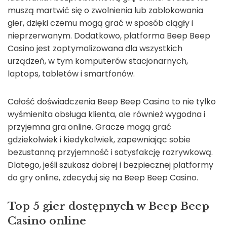
muszą martwić się o zwolnienia lub zablokowania
gier, dzięki czemu mogą grać w sposób ciągły i
nieprzerwanym. Dodatkowo, platforma Beep Beep
Casino jest zoptymalizowana dla wszystkich
urządzeń, w tym komputerów stacjonarnych,
laptops, tabletów i smartfonów.
Całość doświadczenia Beep Beep Casino to nie tylko
wyśmienita obsługa klienta, ale również wygodna i
przyjemna gra online. Gracze mogą grać
gdziekolwiek i kiedykolwiek, zapewniając sobie
bezustanną przyjemność i satysfakcję rozrywkową.
Dlatego, jeśli szukasz dobrej i bezpiecznej platformy
do gry online, zdecyduj się na Beep Beep Casino.
Top 5 gier dostępnych w Beep Beep
Casino online