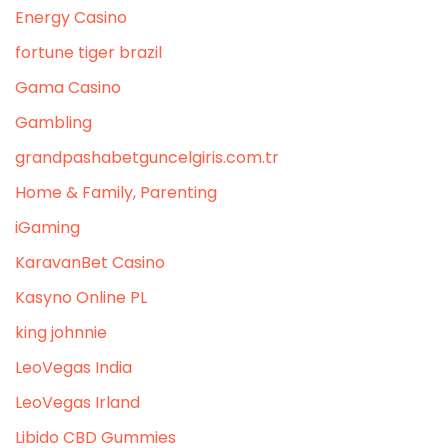
Energy Casino
fortune tiger brazil
Gama Casino
Gambling
grandpashabetguncelgiris.com.tr
Home & Family, Parenting
iGaming
KaravanBet Casino
Kasyno Online PL
king johnnie
LeoVegas India
LeoVegas Irland
Libido CBD Gummies