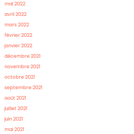
mai 2022
avril 2022
mars 2022
février 2022
janvier 2022
décembre 2021
novembre 2021
octobre 2021
septembre 2021
août 2021
juillet 2021
juin 2021
mai 2021