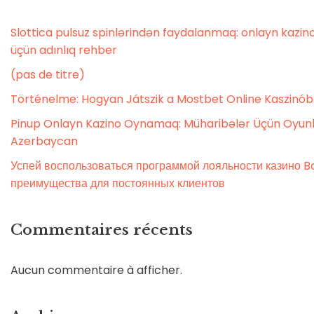
Slottica pulsuz spinlərindən faydalanmaq: onlayn kaz
üçün adınlıq rehber
(pas de titre)
Történelme: Hogyan Játszik a Mostbet Online Kaszinó
Pinup Onlayn Kazino Oynamaq: Müharibələr Üçün Oyunl
Azerbaycan
Успей воспользоваться программой лояльности казино Bo
преимущества для постоянных клиентов
Commentaires récents
Aucun commentaire à afficher.