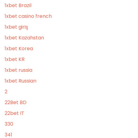
1xbet Brazil
1xbet casino french
1xbet giriş
1xbet Kazahstan
1xbet Korea
1xbet KR
1xbet russia
1xbet Russian
2
22Bet BD
22bet IT
330
341