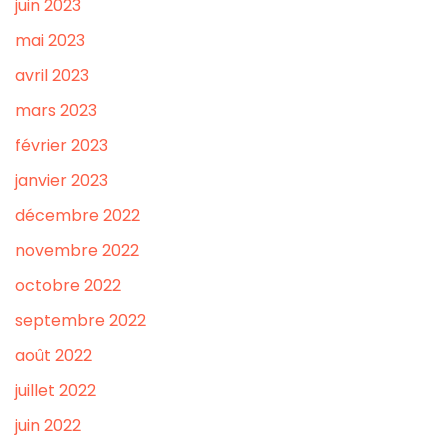
juin 2023
mai 2023
avril 2023
mars 2023
février 2023
janvier 2023
décembre 2022
novembre 2022
octobre 2022
septembre 2022
août 2022
juillet 2022
juin 2022