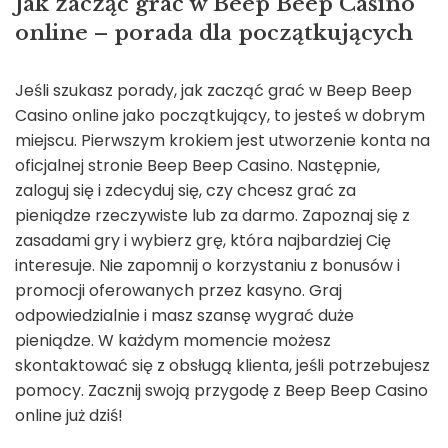
Jak zacząć grać w Beep Beep Casino
online – porada dla początkujących
Jeśli szukasz porady, jak zacząć grać w Beep Beep
Casino online jako początkujący, to jesteś w dobrym
miejscu. Pierwszym krokiem jest utworzenie konta na
oficjalnej stronie Beep Beep Casino. Następnie,
zaloguj się i zdecyduj się, czy chcesz grać za
pieniądze rzeczywiste lub za darmo. Zapoznaj się z
zasadami gry i wybierz grę, która najbardziej Cię
interesuje. Nie zapomnij o korzystaniu z bonusów i
promocji oferowanych przez kasyno. Graj
odpowiedzialnie i masz szansę wygrać duże
pieniądze. W każdym momencie możesz
skontaktować się z obsługą klienta, jeśli potrzebujesz
pomocy. Zacznij swoją przygodę z Beep Beep Casino
online już dziś!