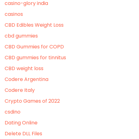
casino-glory india
casinos
CBD Edibles Weight Loss
cbd gummies
CBD Gummies for COPD
CBD gummies for tinnitus
CBD weight loss
Codere Argentina
Codere Italy
Crypto Games of 2022
csdino
Dating Online
Delete DLL Files