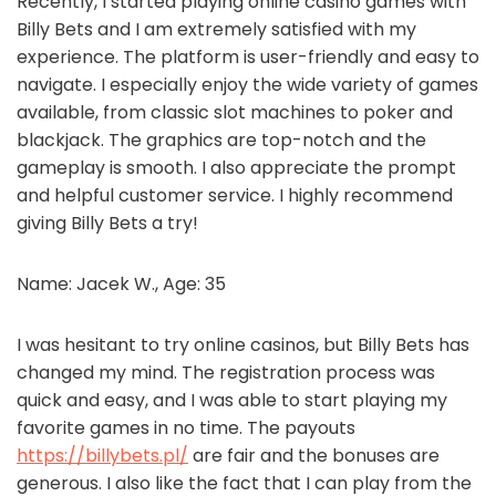
Recently, I started playing online casino games with
Billy Bets and I am extremely satisfied with my
experience. The platform is user-friendly and easy to
navigate. I especially enjoy the wide variety of games
available, from classic slot machines to poker and
blackjack. The graphics are top-notch and the
gameplay is smooth. I also appreciate the prompt
and helpful customer service. I highly recommend
giving Billy Bets a try!
Name: Jacek W., Age: 35
I was hesitant to try online casinos, but Billy Bets has
changed my mind. The registration process was
quick and easy, and I was able to start playing my
favorite games in no time. The payouts
https://billybets.pl/
are fair and the bonuses are
generous. I also like the fact that I can play from the