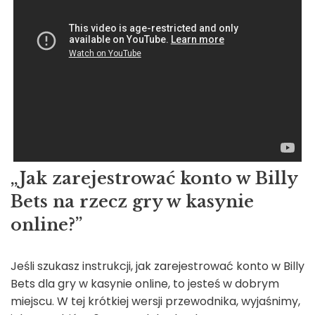
„Jak zarejestrować konto w Billy
Bets na rzecz gry w kasynie
online?”
Jeśli szukasz instrukcji, jak zarejestrować konto w Billy
Bets dla gry w kasynie online, to jesteś w dobrym
miejscu. W tej krótkiej wersji przewodnika, wyjaśnimy,