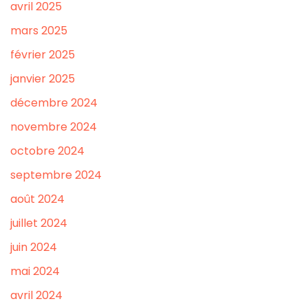
avril 2025
mars 2025
février 2025
janvier 2025
décembre 2024
novembre 2024
octobre 2024
septembre 2024
août 2024
juillet 2024
juin 2024
mai 2024
avril 2024