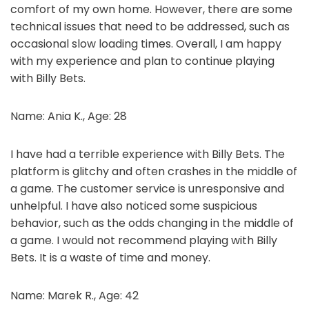
comfort of my own home. However, there are some
technical issues that need to be addressed, such as
occasional slow loading times. Overall, I am happy
with my experience and plan to continue playing
with Billy Bets.
Name: Ania K., Age: 28
I have had a terrible experience with Billy Bets. The
platform is glitchy and often crashes in the middle of
a game. The customer service is unresponsive and
unhelpful. I have also noticed some suspicious
behavior, such as the odds changing in the middle of
a game. I would not recommend playing with Billy
Bets. It is a waste of time and money.
Name: Marek R., Age: 42