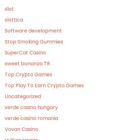
slot
slottica
Software development
Stop Smoking Gummies
SuperCat Casino
sweet bonanza TR
Top Crypto Games
Top Play To Earn Crypto Games
Uncategorized
verde casino hungary
verde casino romania
Vovan Casino