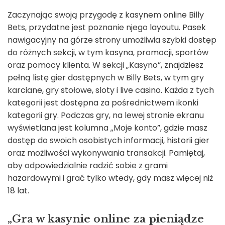
Zaczynając swoją przygodę z kasynem online Billy
Bets, przydatne jest poznanie njego layoutu. Pasek
nawigacyjny na górze strony umożliwia szybki dostęp
do różnych sekcji, w tym kasyna, promocji, sportów
oraz pomocy klienta. W sekcji „Kasyno”, znajdziesz
pełną listę gier dostępnych w Billy Bets, w tym gry
karciane, gry stołowe, sloty i live casino. Każda z tych
kategorii jest dostępna za pośrednictwem ikonki
kategorii gry. Podczas gry, na lewej stronie ekranu
wyświetlana jest kolumna „Moje konto”, gdzie masz
dostęp do swoich osobistych informacji, historii gier
oraz możliwości wykonywania transakcji. Pamiętaj,
aby odpowiedzialnie radzić sobie z grami
hazardowymi i grać tylko wtedy, gdy masz więcej niż
18 lat.
„Gra w kasynie online za pieniądze