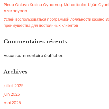
Pinup Onlayn Kazino Oynamaq: Müharibələr Üçün Oyunl
Azerbaycan
Успей воспользоваться программой лояльности казино Bo
преимущества для постоянных клиентов
Commentaires récents
Aucun commentaire à afficher.
Archives
juillet 2025
juin 2025
mai 2025