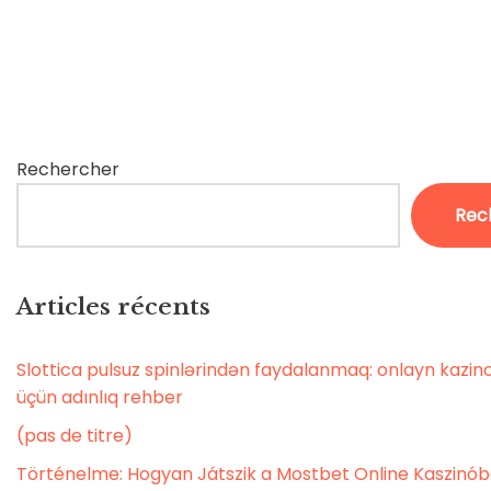
Rechercher
Rec
Articles récents
Slottica pulsuz spinlərindən faydalanmaq: onlayn kaz
üçün adınlıq rehber
(pas de titre)
Történelme: Hogyan Játszik a Mostbet Online Kaszinó