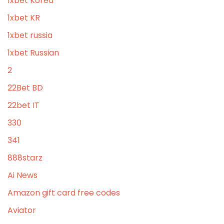
1xbet Korea
1xbet KR
1xbet russia
1xbet Russian
2
22Bet BD
22bet IT
330
341
888starz
Ai News
Amazon gift card free codes
Aviator