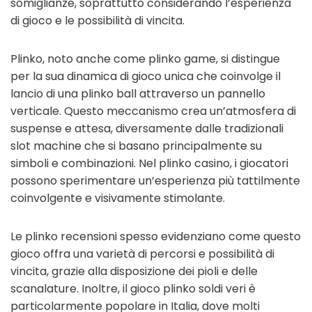
somiglianze, soprattutto considerando l’esperienza
di gioco e le possibilità di vincita.
Plinko, noto anche come plinko game, si distingue
per la sua dinamica di gioco unica che coinvolge il
lancio di una plinko ball attraverso un pannello
verticale. Questo meccanismo crea un’atmosfera di
suspense e attesa, diversamente dalle tradizionali
slot machine che si basano principalmente su
simboli e combinazioni. Nel plinko casino, i giocatori
possono sperimentare un’esperienza più tattilmente
coinvolgente e visivamente stimolante.
Le plinko recensioni spesso evidenziano come questo
gioco offra una varietà di percorsi e possibilità di
vincita, grazie alla disposizione dei pioli e delle
scanalature. Inoltre, il gioco plinko soldi veri è
particolarmente popolare in Italia, dove molti