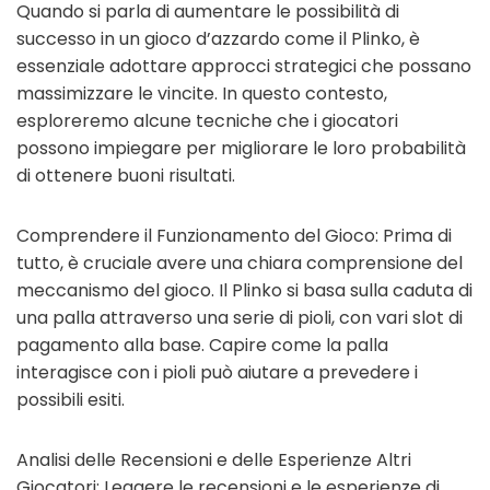
Quando si parla di aumentare le possibilità di
successo in un gioco d’azzardo come il Plinko, è
essenziale adottare approcci strategici che possano
massimizzare le vincite. In questo contesto,
esploreremo alcune tecniche che i giocatori
possono impiegare per migliorare le loro probabilità
di ottenere buoni risultati.
Comprendere il Funzionamento del Gioco: Prima di
tutto, è cruciale avere una chiara comprensione del
meccanismo del gioco. Il Plinko si basa sulla caduta di
una palla attraverso una serie di pioli, con vari slot di
pagamento alla base. Capire come la palla
interagisce con i pioli può aiutare a prevedere i
possibili esiti.
Analisi delle Recensioni e delle Esperienze Altri
Giocatori: Leggere le recensioni e le esperienze di