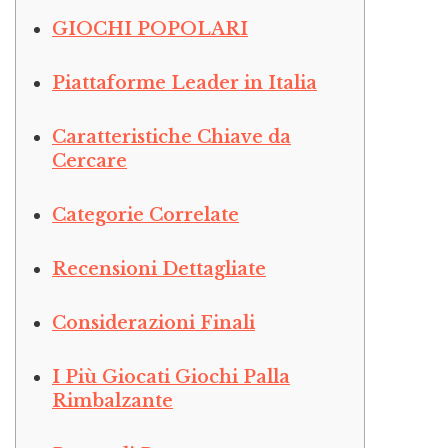
GIOCHI POPOLARI
Piattaforme Leader in Italia
Caratteristiche Chiave da
Cercare
Categorie Correlate
Recensioni Dettagliate
Considerazioni Finali
I Più Giocati Giochi Palla
Rimbalzante