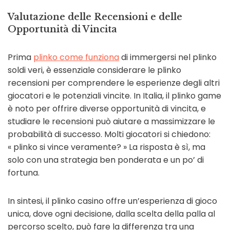
Valutazione delle Recensioni e delle
Opportunità di Vincita
Prima
plinko come funziona
di immergersi nel plinko
soldi veri, è essenziale considerare le plinko
recensioni per comprendere le esperienze degli altri
giocatori e le potenziali vincite. In Italia, il plinko game
è noto per offrire diverse opportunità di vincita, e
studiare le recensioni può aiutare a massimizzare le
probabilità di successo. Molti giocatori si chiedono:
« plinko si vince veramente? » La risposta è sì, ma
solo con una strategia ben ponderata e un po’ di
fortuna.
In sintesi, il plinko casino offre un’esperienza di gioco
unica, dove ogni decisione, dalla scelta della palla al
percorso scelto, può fare la differenza tra una