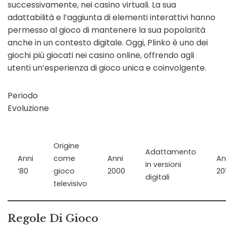
successivamente, nei casino virtuali. La sua
adattabilità e l’aggiunta di elementi interattivi hanno
permesso al gioco di mantenere la sua popolarità
anche in un contesto digitale. Oggi, Plinko è uno dei
giochi più giocati nei casino online, offrendo agli
utenti un’esperienza di gioco unica e coinvolgente.
Periodo
Evoluzione
Origine
Adattamento
Anni
come
Anni
An
in versioni
’80
gioco
2000
20
digitali
televisivo
Regole Di Gioco