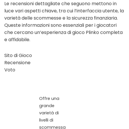
Le recensioni dettagliate che seguono mettono in
luce vari aspetti chiave, tra cui l’interfaccia utente, la
varietà delle scommesse e la sicurezza finanziaria.
Queste informazioni sono essenziali per i giocatori
che cercano un’esperienza di gioco Plinko completa
e affidabile.
Sito di Gioco
Recensione
Voto
Offre una
grande
varietà di
livelli di
scommessa