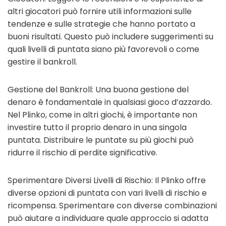
altri giocatori può fornire utili informazioni sulle
tendenze e sulle strategie che hanno portato a
buoni risultati. Questo può includere suggerimenti su
quali livelli di puntata siano più favorevoli o come
gestire il bankroll.
Gestione del Bankroll: Una buona gestione del
denaro è fondamentale in qualsiasi gioco d’azzardo.
Nel Plinko, come in altri giochi, è importante non
investire tutto il proprio denaro in una singola
puntata. Distribuire le puntate su più giochi può
ridurre il rischio di perdite significative.
Sperimentare Diversi Livelli di Rischio: Il Plinko offre
diverse opzioni di puntata con vari livelli di rischio e
ricompensa. Sperimentare con diverse combinazioni
può aiutare a individuare quale approccio si adatta