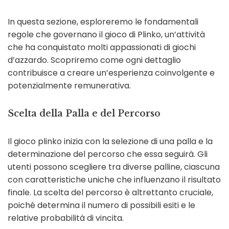
In questa sezione, esploreremo le fondamentali
regole che governano il gioco di Plinko, un’attività
che ha conquistato molti appassionati di giochi
d’azzardo. Scopriremo come ogni dettaglio
contribuisce a creare un’esperienza coinvolgente e
potenzialmente remunerativa.
Scelta della Palla e del Percorso
Il gioco plinko inizia con la selezione di una palla e la
determinazione del percorso che essa seguirà. Gli
utenti possono scegliere tra diverse palline, ciascuna
con caratteristiche uniche che influenzano il risultato
finale. La scelta del percorso è altrettanto cruciale,
poiché determina il numero di possibili esiti e le
relative probabilità di vincita.