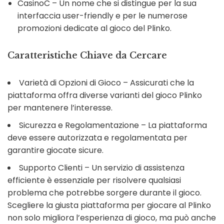
CasinoC – Un nome che si distingue per la sua
interfaccia user-friendly e per le numerose
promozioni dedicate al gioco del Plinko.
Caratteristiche Chiave da Cercare
Varietà di Opzioni di Gioco – Assicurati che la
piattaforma offra diverse varianti del gioco Plinko
per mantenere l’interesse.
Sicurezza e Regolamentazione – La piattaforma
deve essere autorizzata e regolamentata per
garantire giocate sicure.
Supporto Clienti – Un servizio di assistenza
efficiente è essenziale per risolvere qualsiasi
problema che potrebbe sorgere durante il gioco.
Scegliere la giusta piattaforma per giocare al Plinko
non solo migliora l’esperienza di gioco, ma può anche