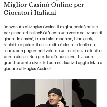
Miglior Casinò Online per
Giocatori Italiani
Benvenuto al Magius Casino, il miglior casinò online
per giocatori italiani! Offriamo una vasta selezione di
giochi da casinò, tra cui slot machine, blackjack,
roulette e poker. Il nostro sito è sicuro e facile da
usare, con pagamenti veloci e un’assistenza clienti di
prima classe. Non perdere l’occasione di vincere
grandi premi e divertirti con noi. Iscriviti oggi e inizia a
giocare al Magius Casino!