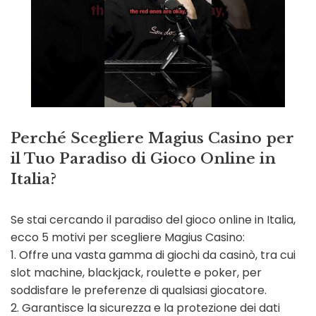
Perché Scegliere Magius Casino per
il Tuo Paradiso di Gioco Online in
Italia?
Se stai cercando il paradiso del gioco online in Italia,
ecco 5 motivi per scegliere Magius Casino:
1. Offre una vasta gamma di giochi da casinò, tra cui
slot machine, blackjack, roulette e poker, per
soddisfare le preferenze di qualsiasi giocatore.
2. Garantisce la sicurezza e la protezione dei dati