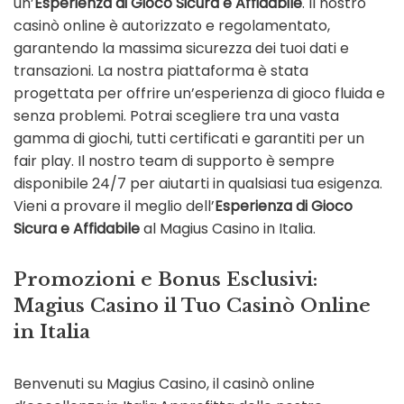
un’
Esperienza di Gioco Sicura e Affidabile
. Il nostro
casinò online è autorizzato e regolamentato,
garantendo la massima sicurezza dei tuoi dati e
transazioni. La nostra piattaforma è stata
progettata per offrire un’esperienza di gioco fluida e
senza problemi. Potrai scegliere tra una vasta
gamma di giochi, tutti certificati e garantiti per un
fair play. Il nostro team di supporto è sempre
disponibile 24/7 per aiutarti in qualsiasi tua esigenza.
Vieni a provare il meglio dell’
Esperienza di Gioco
Sicura e Affidabile
al Magius Casino in Italia.
Promozioni e Bonus Esclusivi:
Magius Casino il Tuo Casinò Online
in Italia
Benvenuti su Magius Casino, il casinò online