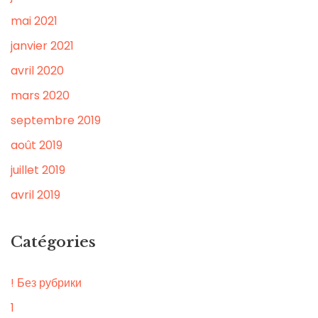
mai 2021
janvier 2021
avril 2020
mars 2020
septembre 2019
août 2019
juillet 2019
avril 2019
Catégories
! Без рубрики
1