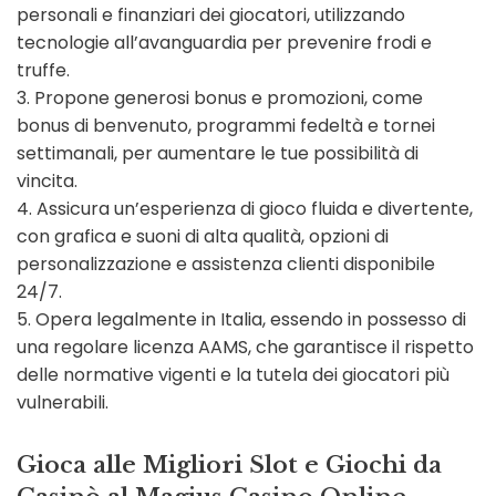
personali e finanziari dei giocatori, utilizzando
tecnologie all’avanguardia per prevenire frodi e
truffe.
3. Propone generosi bonus e promozioni, come
bonus di benvenuto, programmi fedeltà e tornei
settimanali, per aumentare le tue possibilità di
vincita.
4. Assicura un’esperienza di gioco fluida e divertente,
con grafica e suoni di alta qualità, opzioni di
personalizzazione e assistenza clienti disponibile
24/7.
5. Opera legalmente in Italia, essendo in possesso di
una regolare licenza AAMS, che garantisce il rispetto
delle normative vigenti e la tutela dei giocatori più
vulnerabili.
Gioca alle Migliori Slot e Giochi da