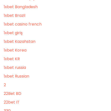
1xbet Bangladesh
1xbet Brazil
1xbet casino french
1xbet giriş
1xbet Kazahstan
1xbet Korea
1xbet KR
1xbet russia
1xbet Russian
2
22Bet BD
22bet IT
330