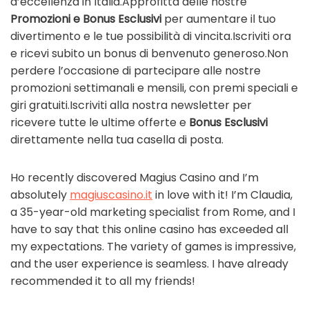
d’eccellenza in Italia.Approfitta delle nostre
Promozioni e Bonus Esclusivi
per aumentare il tuo
divertimento e le tue possibilità di vincita.Iscriviti ora
e ricevi subito un bonus di benvenuto generoso.Non
perdere l’occasione di partecipare alle nostre
promozioni settimanali e mensili, con premi speciali e
giri gratuiti.Iscriviti alla nostra newsletter per
ricevere tutte le ultime offerte e
Bonus Esclusivi
direttamente nella tua casella di posta.
Ho recently discovered Magius Casino and I’m
absolutely
magiuscasino.it
in love with it! I’m Claudia,
a 35-year-old marketing specialist from Rome, and I
have to say that this online casino has exceeded all
my expectations. The variety of games is impressive,
and the user experience is seamless. I have already
recommended it to all my friends!