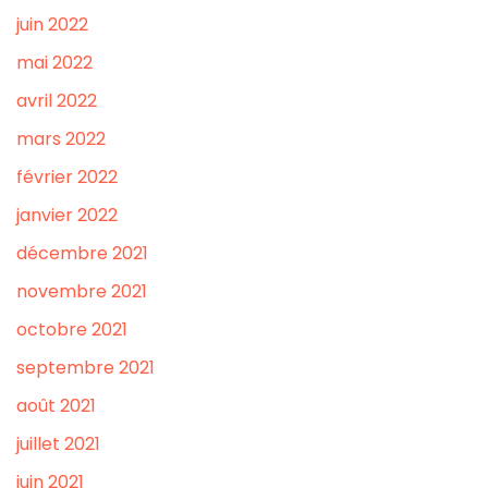
juin 2022
mai 2022
avril 2022
mars 2022
février 2022
janvier 2022
décembre 2021
novembre 2021
octobre 2021
septembre 2021
août 2021
juillet 2021
juin 2021