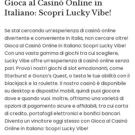
Gioca al Casinò Online in
Italiano: Scopri Lucky Vibe!
Se stai cercando un’esperienza di casinò online
divertente e conveniente in Italia, non cercare oltre!
Gioca al Casinò Online in Italiano: Scopri Lucky Vibe!
Con una vasta gamma di giochi tra cui scegliere,
Lucky Vibe offre un’esperienza di casinò online senza
pari. Prova i nostri giochi di slot emozionanti, come
Starburst e Gonzo’s Quest, o testa le tue abilità con il
blackjack e la roulette. Il nostro casinò è disponibile
su desktop e dispositivi mobili, quindi puoi giocare
dove e quando vuoi. Inoltre, offriamo una varietà di
opzioni di pagamento sicure e affidabili, tra cui carta
di credito, portafogli elettronici e bonifici bancari.
Diventa un vincitore oggi stesso con Gioca al Casinò
Online in Italiano: Scopri Lucky Vibe!