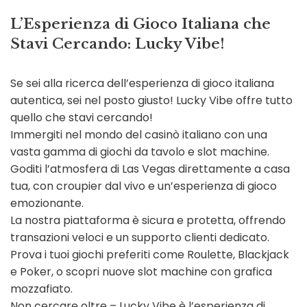
L’Esperienza di Gioco Italiana che
Stavi Cercando: Lucky Vibe!
Se sei alla ricerca dell’esperienza di gioco italiana
autentica, sei nel posto giusto! Lucky Vibe offre tutto
quello che stavi cercando!
Immergiti nel mondo del casinò italiano con una
vasta gamma di giochi da tavolo e slot machine.
Goditi l’atmosfera di Las Vegas direttamente a casa
tua, con croupier dal vivo e un’esperienza di gioco
emozionante.
La nostra piattaforma è sicura e protetta, offrendo
transazioni veloci e un supporto clienti dedicato.
Prova i tuoi giochi preferiti come Roulette, Blackjack
e Poker, o scopri nuove slot machine con grafica
mozzafiato.
Non cercare oltre – Lucky Vibe è l’esperienza di