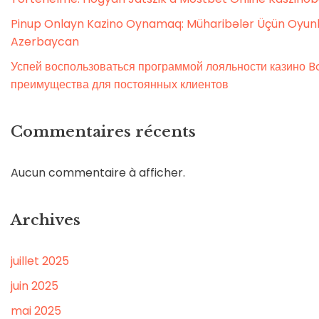
Pinup Onlayn Kazino Oynamaq: Müharibələr Üçün Oyunl
Azerbaycan
Успей воспользоваться программой лояльности казино Bo
преимущества для постоянных клиентов
Commentaires récents
Aucun commentaire à afficher.
Archives
juillet 2025
juin 2025
mai 2025