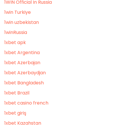
1WIN Official In Russia
1win Turkiye
1win uzbekistan
1winRussia
1xbet apk
1xbet Argentina
1xbet Azerbajan
1xbet Azerbaydjan
1xbet Bangladesh
1xbet Brazil
1xbet casino french
1xbet giriş
1xbet Kazahstan