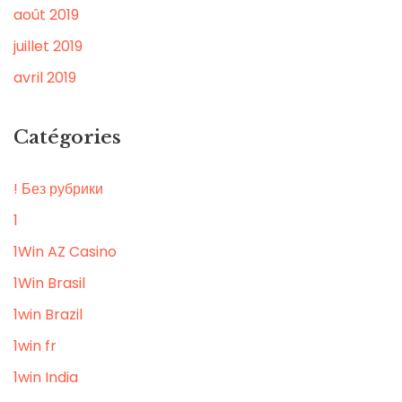
août 2019
juillet 2019
avril 2019
Catégories
! Без рубрики
1
1Win AZ Casino
1Win Brasil
1win Brazil
1win fr
1win India