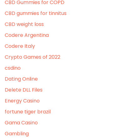
CBD Gummies for COPD
CBD gummies for tinnitus
CBD weight loss
Codere Argentina
Codere Italy
Crypto Games of 2022
csdino
Dating Online
Delete DLL Files
Energy Casino
fortune tiger brazil
Gama Casino
Gambling