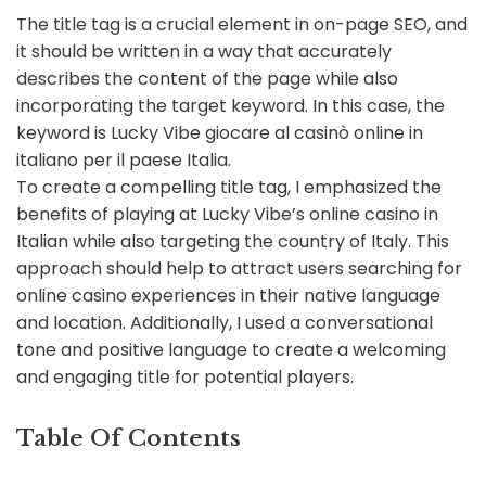
The title tag is a crucial element in on-page SEO, and
it should be written in a way that accurately
describes the content of the page while also
incorporating the target keyword. In this case, the
keyword is Lucky Vibe giocare al casinò online in
italiano per il paese Italia.
To create a compelling title tag, I emphasized the
benefits of playing at Lucky Vibe’s online casino in
Italian while also targeting the country of Italy. This
approach should help to attract users searching for
online casino experiences in their native language
and location. Additionally, I used a conversational
tone and positive language to create a welcoming
and engaging title for potential players.
Table Of Contents