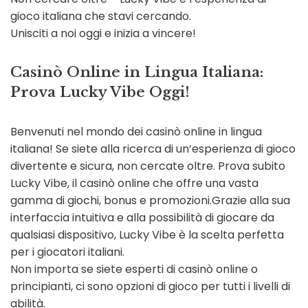
gioco italiana che stavi cercando.
Unisciti a noi oggi e inizia a vincere!
Casinò Online in Lingua Italiana:
Prova Lucky Vibe Oggi!
Benvenuti nel mondo dei casinò online in lingua
italiana! Se siete alla ricerca di un’esperienza di gioco
divertente e sicura, non cercate oltre. Prova subito
Lucky Vibe, il casinò online che offre una vasta
gamma di giochi, bonus e promozioni.Grazie alla sua
interfaccia intuitiva e alla possibilità di giocare da
qualsiasi dispositivo, Lucky Vibe è la scelta perfetta
per i giocatori italiani.
Non importa se siete esperti di casinò online o
principianti, ci sono opzioni di gioco per tutti i livelli di
abilità.