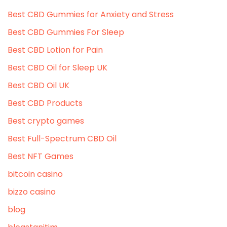
Best CBD Gummies for Anxiety and Stress
Best CBD Gummies For Sleep
Best CBD Lotion for Pain
Best CBD Oil for Sleep UK
Best CBD Oil UK
Best CBD Products
Best crypto games
Best Full-Spectrum CBD Oil
Best NFT Games
bitcoin casino
bizzo casino
blog