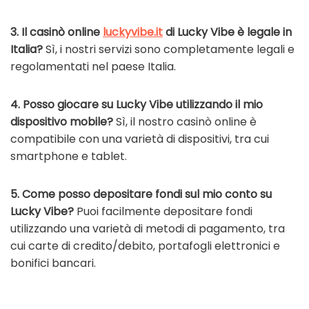
3. Il casinò online
luckyvibe.it
di Lucky Vibe è legale in
Italia?
Sì, i nostri servizi sono completamente legali e
regolamentati nel paese Italia.
4. Posso giocare su Lucky Vibe utilizzando il mio
dispositivo mobile?
Sì, il nostro casinò online è
compatibile con una varietà di dispositivi, tra cui
smartphone e tablet.
5. Come posso depositare fondi sul mio conto su
Lucky Vibe?
Puoi facilmente depositare fondi
utilizzando una varietà di metodi di pagamento, tra
cui carte di credito/debito, portafogli elettronici e
bonifici bancari.