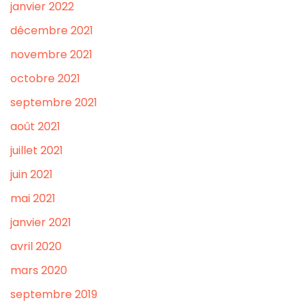
janvier 2022
décembre 2021
novembre 2021
octobre 2021
septembre 2021
août 2021
juillet 2021
juin 2021
mai 2021
janvier 2021
avril 2020
mars 2020
septembre 2019