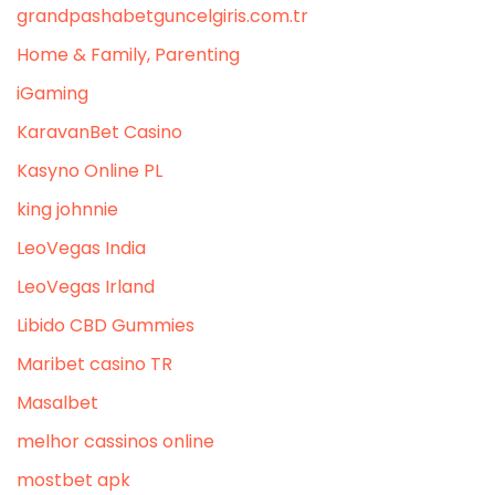
grandpashabetguncelgiris.com.tr
Home & Family, Parenting
iGaming
KaravanBet Casino
Kasyno Online PL
king johnnie
LeoVegas India
LeoVegas Irland
Libido CBD Gummies
Maribet casino TR
Masalbet
melhor cassinos online
mostbet apk