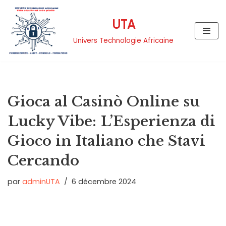
UTA
Aller
au
Univers Technologie Africaine
contenu
Gioca al Casinò Online su
Lucky Vibe: L’Esperienza di
Gioco in Italiano che Stavi
Cercando
par
adminUTA
6 décembre 2024