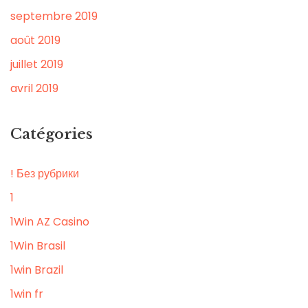
septembre 2019
août 2019
juillet 2019
avril 2019
Catégories
! Без рубрики
1
1Win AZ Casino
1Win Brasil
1win Brazil
1win fr