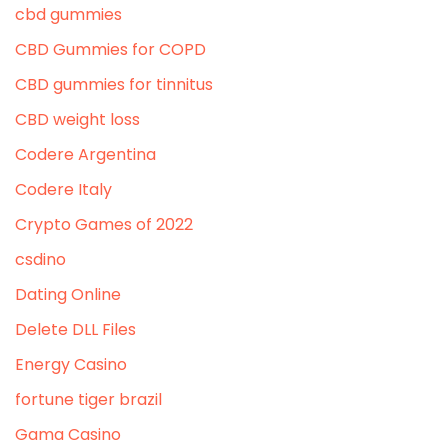
cbd gummies
CBD Gummies for COPD
CBD gummies for tinnitus
CBD weight loss
Codere Argentina
Codere Italy
Crypto Games of 2022
csdino
Dating Online
Delete DLL Files
Energy Casino
fortune tiger brazil
Gama Casino