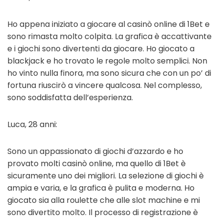
Ho appena iniziato a giocare al casinò online di 1Bet e
sono rimasta molto colpita. La grafica è accattivante
e i giochi sono divertenti da giocare. Ho giocato a
blackjack e ho trovato le regole molto semplici. Non
ho vinto nulla finora, ma sono sicura che con un po’ di
fortuna riuscirò a vincere qualcosa. Nel complesso,
sono soddisfatta dell’esperienza.
Luca, 28 anni:
Sono un appassionato di giochi d’azzardo e ho
provato molti casinò online, ma quello di 1Bet è
sicuramente uno dei migliori. La selezione di giochi è
ampia e varia, e la grafica è pulita e moderna. Ho
giocato sia alla roulette che alle slot machine e mi
sono divertito molto. Il processo di registrazione è