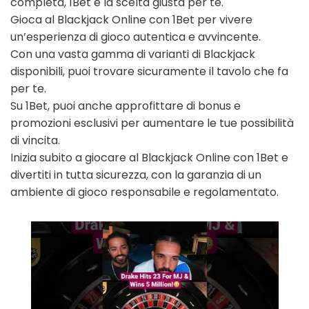
completa, 1Bet è la scelta giusta per te.
Gioca al Blackjack Online con 1Bet per vivere
un’esperienza di gioco autentica e avvincente.
Con una vasta gamma di varianti di Blackjack
disponibili, puoi trovare sicuramente il tavolo che fa
per te.
Su 1Bet, puoi anche approfittare di bonus e
promozioni esclusivi per aumentare le tue possibilità
di vincita.
Inizia subito a giocare al Blackjack Online con 1Bet e
divertiti in tutta sicurezza, con la garanzia di un
ambiente di gioco responsabile e regolamentato.