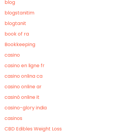
blog
blogstanitim
blogtanit
book of ra
Bookkeeping
casino
casino en ligne fr
casino onlina ca
casino online ar
casinò online it
casino-glory india
casinos
CBD Edibles Weight Loss