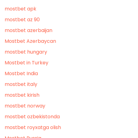
mostbet apk
mostbet az 90
mostbet azerbaijan
Mostbet Azerbaycan
mostbet hungary
Mostbet in Turkey
Mostbet India
mostbet italy
mostbet kirish
mostbet norway
mostbet ozbekistonda
mostbet royxatga olish