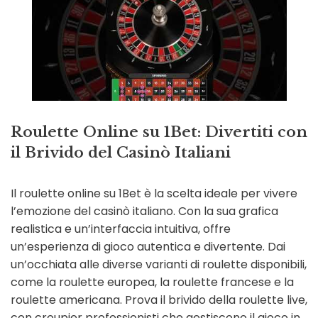
Roulette Online su 1Bet: Divertiti con
il Brivido del Casinò Italiani
Il roulette online su 1Bet è la scelta ideale per vivere
l’emozione del casinò italiano. Con la sua grafica
realistica e un’interfaccia intuitiva, offre
un’esperienza di gioco autentica e divertente. Dai
un’occhiata alle diverse varianti di roulette disponibili,
come la roulette europea, la roulette francese e la
roulette americana. Prova il brivido della roulette live,
con croupier professionisti che gestiscono il gioco in