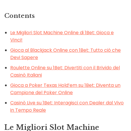
Contents
Le Migliori Slot Machine Online di 1Bet: Gioca e
Vinci!
Gioca al Blackjack Online con 1Bet: Tutto ciò che
Devi Sapere
Roulette Online su 1Bet: Divertiti con il Brivido del
Casinò Italiani
Gioca a Poker Texas Hold’em su 1Bet: Diventa un
Campione del Poker Online
Casinò Live su 1Bet: Interagisci con Dealer dal Vivo
in Tempo Reale
Le Migliori Slot Machine