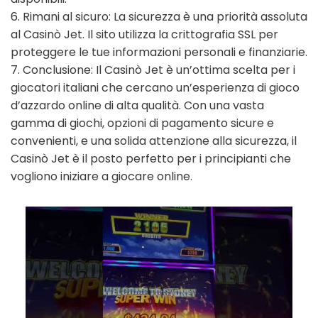
6. Rimani al sicuro: La sicurezza è una priorità assoluta
al Casinò Jet. Il sito utilizza la crittografia SSL per
proteggere le tue informazioni personali e finanziarie.
7. Conclusione: Il Casinò Jet è un’ottima scelta per i
giocatori italiani che cercano un’esperienza di gioco
d’azzardo online di alta qualità. Con una vasta
gamma di giochi, opzioni di pagamento sicure e
convenienti, e una solida attenzione alla sicurezza, il
Casinò Jet è il posto perfetto per i principianti che
vogliono iniziare a giocare online.