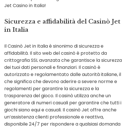
Jet Casino in Italia!
Sicurezza e affidabilità del Casinò Jet
in Italia
Il Casinò Jet in Italia è sinonimo di sicurezza e
affidabilità. Il sito web del casinò è protetto da
crittografia SSL avanzata che garantisce la sicurezza
dei tuoi dati personali e finanziari. Il casinò è
autorizzato e regolamentato dalle autorità italiane, il
che significa che devono aderire a severe norme e
regolamenti per garantire la sicurezza e la
trasparenza del gioco. Il casinò utilizza anche un
generatore di numeri casuali per garantire che tutti i
giochi siano equi e casuali. Il casinò Jet offre anche
un’assistenza clienti professionale e reattiva,
disponibile 24/7 per rispondere a qualsiasi domanda