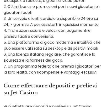
blackjack e roulette, e giochi di video poker.
2. Ottimi bonus e promozioni per i nuovi giocatori e i
giocatori fedeli.
3. Un servizio clienti cordiale e disponibile 24 ore su
24, 7 giorni su 7, per assisterti in qualsiasi momento.
4. Transazioni sicure e veloci, con pagamenti e
prelievi facili e convenienti.
5. Una piattaforma di gioco moderna e intuitiva, che
può essere utilizzata su desktop e dispositivi mobili.
6. Una licenza italiana regolare, che garantisce la
sicurezza e la fairness del gioco.
7. Un programma fedeltà che premia i giocatori per
la loro lealtà, con ricompense e vantaggi esclusivi.
Come effettuare depositi e prelievi
su Jet Casino
Vuoi effettuare depositi e prelievi su Jet Casino