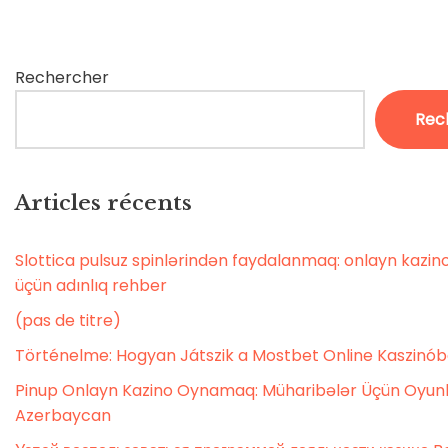
Rechercher
Rec
Articles récents
Slottica pulsuz spinlərindən faydalanmaq: onlayn kaz
üçün adınlıq rehber
(pas de titre)
Történelme: Hogyan Játszik a Mostbet Online Kaszinó
Pinup Onlayn Kazino Oynamaq: Müharibələr Üçün Oyunl
Azerbaycan