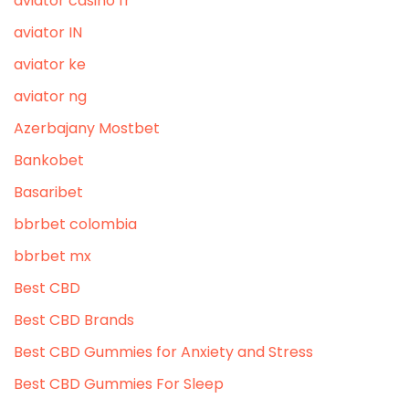
aviator casino fr
aviator IN
aviator ke
aviator ng
Azerbajany Mostbet
Bankobet
Basaribet
bbrbet colombia
bbrbet mx
Best CBD
Best CBD Brands
Best CBD Gummies for Anxiety and Stress
Best CBD Gummies For Sleep