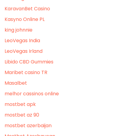
KaravanBet Casino
Kasyno Online PL
king johnnie
LeoVegas India
LeoVegas Irland
Libido CBD Gummies
Maribet casino TR
Masalbet
melhor cassinos online
mostbet apk
mostbet az 90
mostbet azerbaijan