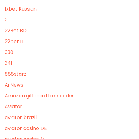
1xbet Russian
2
22Bet BD
22bet IT
330
341
888starz
Ai News
Amazon gift card free codes
Aviator
aviator brazil
aviator casino DE