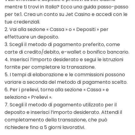
mentre ti trovi in Italia? Ecco una guida passo-passo
per te:1. Crea un conto su Jet Casino e accedi con le
tue credenziali.
2. Vai alla sezione « Cassa » o « Depositi » per
effettuare un deposito.
3. Scegli il metodo di pagamento preferito, come
carte di credito/debito, e-wallet o bonifico bancario.
4. Inserisci l’importo desiderato e segui le istruzioni
fornite per completare la transazione.
5. I tempi di elaborazione e le commissioni possono
variare a seconda del metodo di pagamento scelto.
6. Per i prelievi, torna alla sezione « Cassa » e
seleziona « Prelievi ».
7. Scegli il metodo di pagamento utilizzato per il
deposito e inserisci l’importo desiderato. Attendi il
completamento della transazione, che può
richiedere fino a 5 giorni lavorativi.