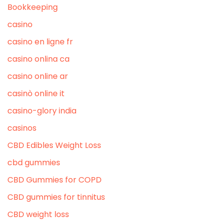
Bookkeeping
casino
casino en ligne fr
casino onlina ca
casino online ar
casinò online it
casino-glory india
casinos
CBD Edibles Weight Loss
cbd gummies
CBD Gummies for COPD
CBD gummies for tinnitus
CBD weight loss