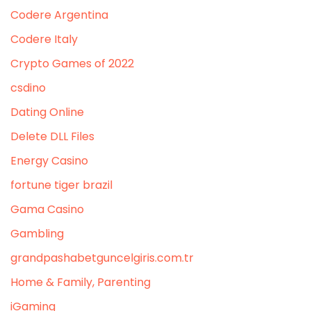
Codere Argentina
Codere Italy
Crypto Games of 2022
csdino
Dating Online
Delete DLL Files
Energy Casino
fortune tiger brazil
Gama Casino
Gambling
grandpashabetguncelgiris.com.tr
Home & Family, Parenting
iGaming