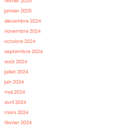
février 2025
janvier 2025
décembre 2024
novembre 2024
octobre 2024
septembre 2024
août 2024
juillet 2024
juin 2024
mai 2024
avril 2024
mars 2024
février 2024