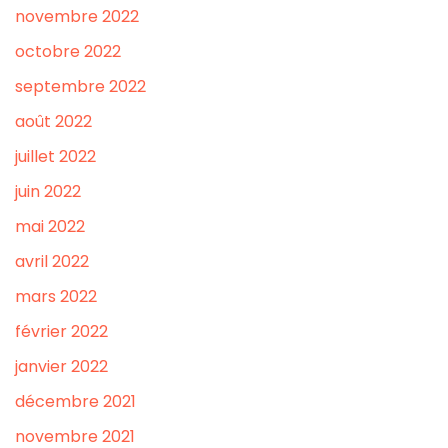
novembre 2022
octobre 2022
septembre 2022
août 2022
juillet 2022
juin 2022
mai 2022
avril 2022
mars 2022
février 2022
janvier 2022
décembre 2021
novembre 2021