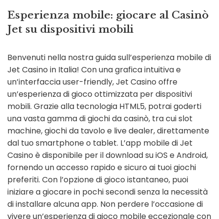
Esperienza mobile: giocare al Casinò
Jet su dispositivi mobili
Benvenuti nella nostra guida sull’esperienza mobile di
Jet Casino in Italia! Con una grafica intuitiva e
un’interfaccia user-friendly, Jet Casino offre
un’esperienza di gioco ottimizzata per dispositivi
mobili. Grazie alla tecnologia HTML5, potrai goderti
una vasta gamma di giochi da casinò, tra cui slot
machine, giochi da tavolo e live dealer, direttamente
dal tuo smartphone o tablet. L’app mobile di Jet
Casino è disponibile per il download su iOS e Android,
fornendo un accesso rapido e sicuro ai tuoi giochi
preferiti. Con l’opzione di gioco istantaneo, puoi
iniziare a giocare in pochi secondi senza la necessità
di installare alcuna app. Non perdere l’occasione di
vivere un’esperienza di gioco mobile eccezionale con