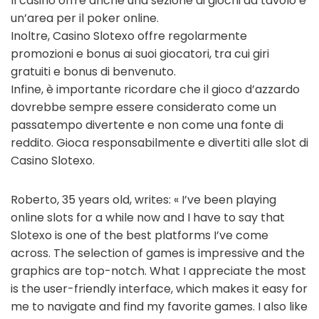
Il casinò offre anche una sezione di giochi da tavolo e
un’area per il poker online.
Inoltre, Casino Slotexo offre regolarmente
promozioni e bonus ai suoi giocatori, tra cui giri
gratuiti e bonus di benvenuto.
Infine, è importante ricordare che il gioco d’azzardo
dovrebbe sempre essere considerato come un
passatempo divertente e non come una fonte di
reddito. Gioca responsabilmente e divertiti alle slot di
Casino Slotexo.
Roberto, 35 years old, writes: « I’ve been playing
online slots for a while now and I have to say that
Slotexo is one of the best platforms I’ve come
across. The selection of games is impressive and the
graphics are top-notch. What I appreciate the most
is the user-friendly interface, which makes it easy for
me to navigate and find my favorite games. I also like