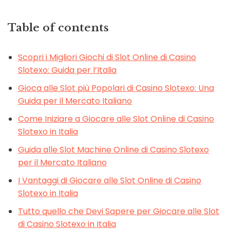
Table of contents
Scopri i Migliori Giochi di Slot Online di Casino
Slotexo: Guida per l’Italia
Gioca alle Slot più Popolari di Casino Slotexo: Una
Guida per il Mercato Italiano
Come Iniziare a Giocare alle Slot Online di Casino
Slotexo in Italia
Guida alle Slot Machine Online di Casino Slotexo
per il Mercato Italiano
I Vantaggi di Giocare alle Slot Online di Casino
Slotexo in Italia
Tutto quello che Devi Sapere per Giocare alle Slot
di Casino Slotexo in Italia