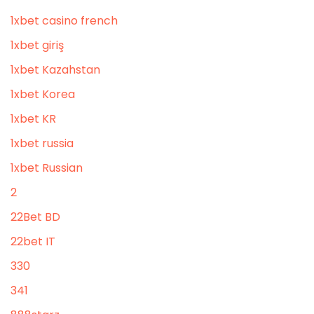
1xbet casino french
1xbet giriş
1xbet Kazahstan
1xbet Korea
1xbet KR
1xbet russia
1xbet Russian
2
22Bet BD
22bet IT
330
341