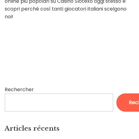
online più popolari su Casino Slotexo oggi stesso e
scopri perché così tanti giocatori italiani scelgono
noi!
Rechercher
Rec
Articles récents