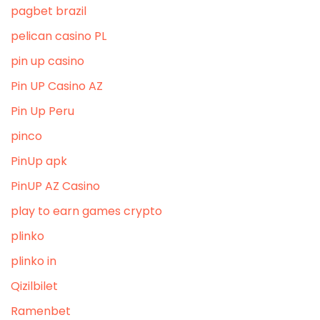
pagbet brazil
pelican casino PL
pin up casino
Pin UP Casino AZ
Pin Up Peru
pinco
PinUp apk
PinUP AZ Casino
play to earn games crypto
plinko
plinko in
Qizilbilet
Ramenbet