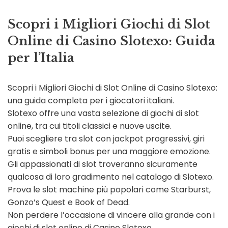
Scopri i Migliori Giochi di Slot
Online di Casino Slotexo: Guida
per l’Italia
Scopri i Migliori Giochi di Slot Online di Casino Slotexo:
una guida completa per i giocatori italiani.
Slotexo offre una vasta selezione di giochi di slot
online, tra cui titoli classici e nuove uscite.
Puoi scegliere tra slot con jackpot progressivi, giri
gratis e simboli bonus per una maggiore emozione.
Gli appassionati di slot troveranno sicuramente
qualcosa di loro gradimento nel catalogo di Slotexo.
Prova le slot machine più popolari come Starburst,
Gonzo’s Quest e Book of Dead.
Non perdere l’occasione di vincere alla grande con i
giochi di slot online di Casino Slotexo.