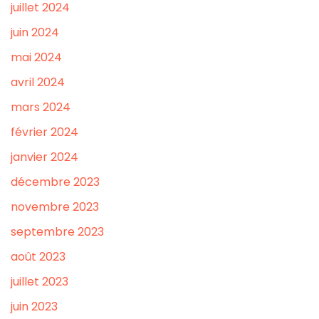
juillet 2024
juin 2024
mai 2024
avril 2024
mars 2024
février 2024
janvier 2024
décembre 2023
novembre 2023
septembre 2023
août 2023
juillet 2023
juin 2023