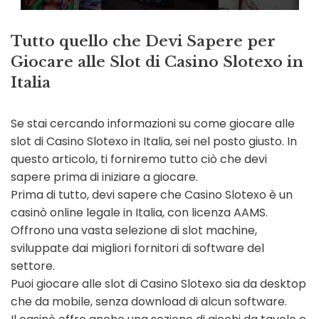
Tutto quello che Devi Sapere per
Giocare alle Slot di Casino Slotexo in
Italia
Se stai cercando informazioni su come giocare alle
slot di Casino Slotexo in Italia, sei nel posto giusto. In
questo articolo, ti forniremo tutto ciò che devi
sapere prima di iniziare a giocare.
Prima di tutto, devi sapere che Casino Slotexo è un
casinò online legale in Italia, con licenza AAMS.
Offrono una vasta selezione di slot machine,
sviluppate dai migliori fornitori di software del
settore.
Puoi giocare alle slot di Casino Slotexo sia da desktop
che da mobile, senza download di alcun software.