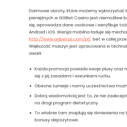
Darmowe obroty, które możemy wykorzystać 
pieniężnych w GGBet Casino jest niemożliwe be
się, wprowadza dane osobowe i weryfikuje to
Android i iOS. Wersja mobilna ładuje się mec
http://www.ggbetas.com/pl/
. bet w całej prze
Większość maszyn jest opracowana w technolo
awarii.
Każda promocja posiada swoje plusy oraz m
się z jej zasadami i warunkami ruchu.
Obecne turnieje i normy uczestnictwa możn
Dobrą wiadomością jest to, że nie zaakcep
na drogi program dietetyczny.
To właśnie tam znajdują się doniesienia n
bonusy depozytowe.