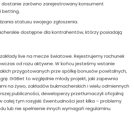
s dostanie zarówno zarejestrowany konsument
i betting.
zania statusu swojego zgłoszenia.
acherskie dostępne dla kontrahentów, którzy posiadają
zakłady live na mecze światowe. Rejestrujemy rachunek
wówczas od razu aktywne. W końcu jesteśmy wstanie
elakich przygotowanych prze spółkę bonusów powitalnych,
 grę. GGBet to względnie młody projekt, jaki zapewnia
rami na żywo, zakładów bukmacherskich i wielu odmiennych
szej publiczności, deweloperzy przetłumaczyli oficjalną
 całej tym rosyjski. Ewentualności jest kilka – problemy
du lub nie spełnienie innych wymagań regulaminu.