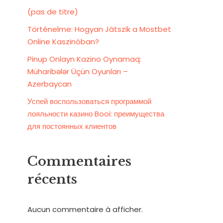
(pas de titre)
Történelme: Hogyan Játszik a Mostbet
Online Kaszinóban?
Pinup Onlayn Kazino Oynamaq:
Müharibələr Üçün Oyunları –
Azerbaycan
Успей воспользоваться программой
лояльности казино Booi: преимущества
для постоянных клиентов
Commentaires
récents
Aucun commentaire à afficher.