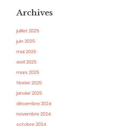
Archives
juillet 2025
juin 2025
mai 2025
avril 2025
mars 2025
février 2025
janvier 2025
décembre 2024
novembre 2024
octobre 2024