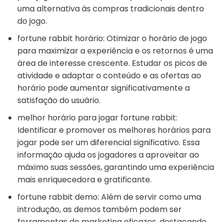
uma alternativa às compras tradicionais dentro
do jogo.
fortune rabbit horário: Otimizar o horário de jogo
para maximizar a experiência e os retornos é uma
área de interesse crescente. Estudar os picos de
atividade e adaptar o conteúdo e as ofertas ao
horário pode aumentar significativamente a
satisfação do usuário.
melhor horário para jogar fortune rabbit:
Identificar e promover os melhores horários para
jogar pode ser um diferencial significativo. Essa
informação ajuda os jogadores a aproveitar ao
máximo suas sessões, garantindo uma experiência
mais enriquecedora e gratificante.
fortune rabbit demo: Além de servir como uma
introdução, as demos também podem ser
ferramentas de marketing eficazes, destacando