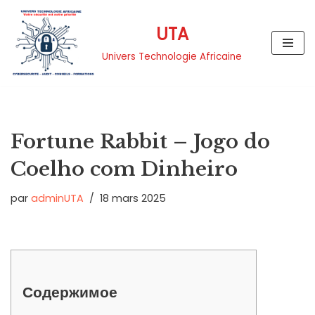
UTA
Aller
au
Univers Technologie Africaine
contenu
Fortune Rabbit – Jogo do
Coelho com Dinheiro
par
adminUTA
18 mars 2025
Содержимое