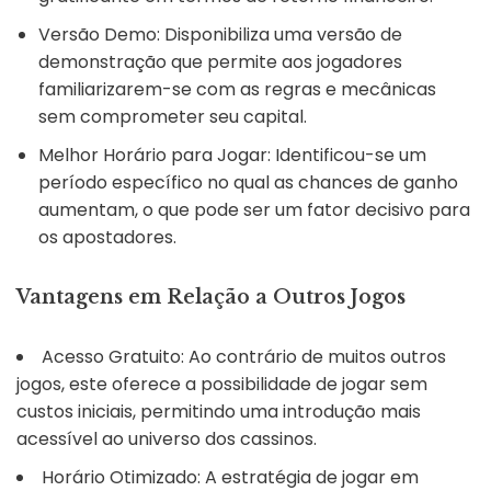
Versão Demo: Disponibiliza uma versão de
demonstração que permite aos jogadores
familiarizarem-se com as regras e mecânicas
sem comprometer seu capital.
Melhor Horário para Jogar: Identificou-se um
período específico no qual as chances de ganho
aumentam, o que pode ser um fator decisivo para
os apostadores.
Vantagens em Relação a Outros Jogos
Acesso Gratuito: Ao contrário de muitos outros
jogos, este oferece a possibilidade de jogar sem
custos iniciais, permitindo uma introdução mais
acessível ao universo dos cassinos.
Horário Otimizado: A estratégia de jogar em