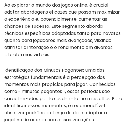
Ao explorar o mundo dos jogos online, é crucial
adotar abordagens eficazes que possam maximizar
a experiência e, potencialmente, aumentar as
chances de sucesso. Este segmento aborda
técnicas específicas adaptadas tanto para novatos
quanto para jogadores mais avançados, visando
otimizar a interaçãe e o rendimento em diversas
plataformas virtuais.
Identificação dos Minutos Pagantes: Uma das
estratégias fundamentais é a percepção dos
momentos mais propícios para jogar. Conhecidos
como « minutos pagantes », esses períodos são
caracterizados por taxas de retorno mais altas. Para
identificar esses momentos, é recomendável
observar padrões ao longo do dia e adaptar a
jogatina de acordo com essas variações.