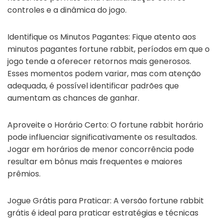
controles e a dinâmica do jogo.
Identifique os Minutos Pagantes: Fique atento aos
minutos pagantes fortune rabbit, períodos em que o
jogo tende a oferecer retornos mais generosos.
Esses momentos podem variar, mas com atenção
adequada, é possível identificar padrões que
aumentam as chances de ganhar.
Aproveite o Horário Certo: O fortune rabbit horário
pode influenciar significativamente os resultados.
Jogar em horários de menor concorrência pode
resultar em bônus mais frequentes e maiores
prêmios.
Jogue Grátis para Praticar: A versão fortune rabbit
grátis é ideal para praticar estratégias e técnicas