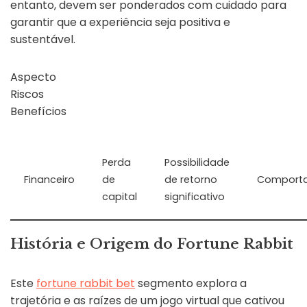
entanto, devem ser ponderados com cuidado para
garantir que a experiência seja positiva e
sustentável.
Aspecto
Riscos
Benefícios
Perda
Possibilidade
Financeiro
de
de retorno
Comport
capital
significativo
História e Origem do Fortune Rabbit
Este
fortune rabbit bet
segmento explora a
trajetória e as raízes de um jogo virtual que cativou