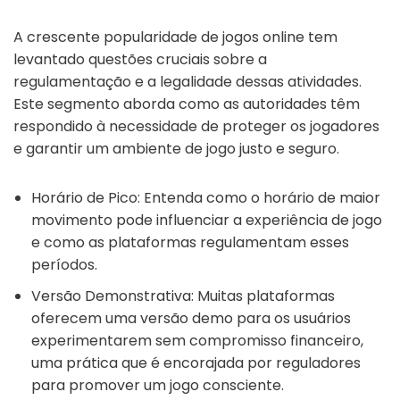
A crescente popularidade de jogos online tem
levantado questões cruciais sobre a
regulamentação e a legalidade dessas atividades.
Este segmento aborda como as autoridades têm
respondido à necessidade de proteger os jogadores
e garantir um ambiente de jogo justo e seguro.
Horário de Pico: Entenda como o horário de maior
movimento pode influenciar a experiência de jogo
e como as plataformas regulamentam esses
períodos.
Versão Demonstrativa: Muitas plataformas
oferecem uma versão demo para os usuários
experimentarem sem compromisso financeiro,
uma prática que é encorajada por reguladores
para promover um jogo consciente.