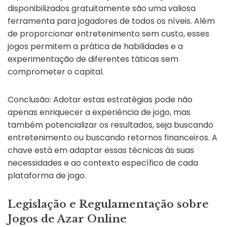
disponibilizados gratuitamente são uma valiosa
ferramenta para jogadores de todos os níveis. Além
de proporcionar entretenimento sem custo, esses
jogos permitem a prática de habilidades e a
experimentação de diferentes táticas sem
comprometer o capital.
Conclusão: Adotar estas estratégias pode não
apenas enriquecer a experiência de jogo, mas
também potencializar os resultados, seja buscando
entretenimento ou buscando retornos financeiros. A
chave está em adaptar essas técnicas às suas
necessidades e ao contexto específico de cada
plataforma de jogo.
Legislação e Regulamentação sobre
Jogos de Azar Online