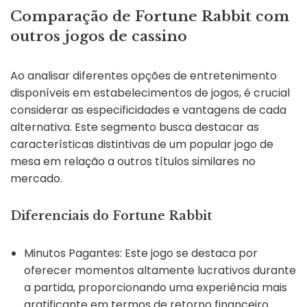
Comparação de Fortune Rabbit com
outros jogos de cassino
Ao analisar diferentes opções de entretenimento
disponíveis em estabelecimentos de jogos, é crucial
considerar as especificidades e vantagens de cada
alternativa. Este segmento busca destacar as
características distintivas de um popular jogo de
mesa em relação a outros títulos similares no
mercado.
Diferenciais do Fortune Rabbit
Minutos Pagantes: Este jogo se destaca por
oferecer momentos altamente lucrativos durante
a partida, proporcionando uma experiência mais
gratificante em termos de retorno financeiro.