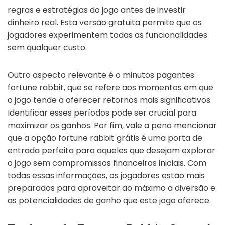
regras e estratégias do jogo antes de investir
dinheiro real. Esta versão gratuita permite que os
jogadores experimentem todas as funcionalidades
sem qualquer custo.
Outro aspecto relevante é o minutos pagantes
fortune rabbit, que se refere aos momentos em que
o jogo tende a oferecer retornos mais significativos.
Identificar esses períodos pode ser crucial para
maximizar os ganhos. Por fim, vale a pena mencionar
que a opção fortune rabbit grátis é uma porta de
entrada perfeita para aqueles que desejam explorar
o jogo sem compromissos financeiros iniciais. Com
todas essas informações, os jogadores estão mais
preparados para aproveitar ao máximo a diversão e
as potencialidades de ganho que este jogo oferece.