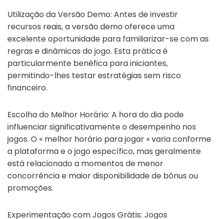
Utilização da Versão Demo: Antes de investir
recursos reais, a versão demo oferece uma
excelente oportunidade para familiarizar-se com as
regras e dinâmicas do jogo. Esta prática é
particularmente benéfica para iniciantes,
permitindo-lhes testar estratégias sem risco
financeiro.
Escolha do Melhor Horário: A hora do dia pode
influenciar significativamente o desempenho nos
jogos. O « melhor horário para jogar » varia conforme
a plataforma e o jogo específico, mas geralmente
está relacionado a momentos de menor
concorrência e maior disponibilidade de bônus ou
promoções.
Experimentação com Jogos Grátis: Jogos