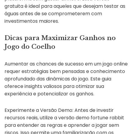
gratuita é ideal para aqueles que desejam testar as
águas antes de se comprometerem com
investimentos maiores.
Dicas para Maximizar Ganhos no
Jogo do Coelho
Aumentar as chances de sucesso em um jogo online
requer estratégias bem pensadas e conhecimento
aprofundado das dinâmicas do jogo. Este guia
oferece insights valiosos para otimizar sua
experiência e potencializar os ganhos.
Experimente a Versão Demo: Antes de investir
recursos reais, utilize a versão demo fortune rabbit
para entender as regras e aprender a jogar sem
riscos. Isso permite uma familiarização com os