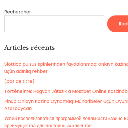
Rechercher
Rec
Articles récents
Slottica pulsuz spinlərindən faydalanmaq: onlayn kaz
üçün adınlıq rehber
(pas de titre)
Történelme: Hogyan Játszik a Mostbet Online Kaszinó
Pinup Onlayn Kazino Oynamaq: Müharibələr Üçün Oyunl
Azerbaycan
Успей воспользоваться программой лояльности казино Bo
преимущества для постоянных клиентов