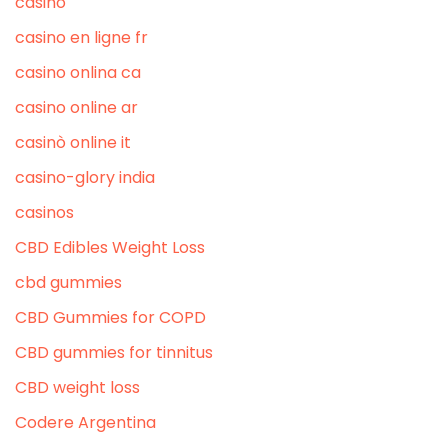
casino
casino en ligne fr
casino onlina ca
casino online ar
casinò online it
casino-glory india
casinos
CBD Edibles Weight Loss
cbd gummies
CBD Gummies for COPD
CBD gummies for tinnitus
CBD weight loss
Codere Argentina