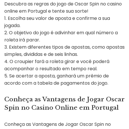
Descubra as regras do jogo de Oscar Spin no casino
online em Portugal e tente sua sorte!
1. Escolha seu valor de aposta e confirme a sua
jogada.
2. O objetivo do jogo é adivinhar em qual número a
roleta irá parar.
3. Existem diferentes tipos de apostas, como apostas
simples, divididas e de seis linhas.
4. O croupier fará a roleta girar e você poderá
acompanhar o resultado em tempo real.
5. Se acertar a aposta, ganhará um prêmio de
acordo com a tabela de pagamentos do jogo.
Conheça as Vantagens de Jogar Oscar
Spin no Casino Online em Portugal
Conheça as Vantagens de Jogar Oscar Spin no