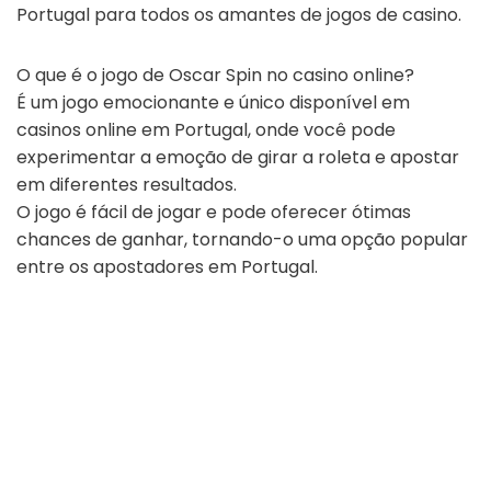
Portugal para todos os amantes de jogos de casino.
O que é o jogo de Oscar Spin no casino online?
É um jogo emocionante e único disponível em
casinos online em Portugal, onde você pode
experimentar a emoção de girar a roleta e apostar
em diferentes resultados.
O jogo é fácil de jogar e pode oferecer ótimas
chances de ganhar, tornando-o uma opção popular
entre os apostadores em Portugal.