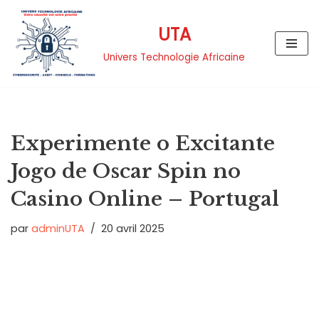
UTA
Aller
au
Univers Technologie Africaine
contenu
Experimente o Excitante
Jogo de Oscar Spin no
Casino Online – Portugal
par
adminUTA
20 avril 2025