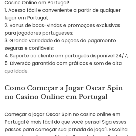
Casino Online em Portugal!
1. Acesso fácil e conveniente a partir de qualquer
lugar em Portugal;
2. Bonus de boas-vindas e promoções exclusivas
para jogadores portugueses;
3. Grande variedade de opções de pagamento
seguras e confiáveis;
4. Suporte ao cliente em português disponível 24/7;
5. Diversão garantida com gráficos e som de alta
qualidade.
Como Começar a Jogar Oscar Spin
no Casino Online em Portugal
Começar a jogar Oscar Spin no casino online em
Portugal é mais fácil do que você pensa! Siga esses
passos para começar sua jornada de jogo:1. Escolha