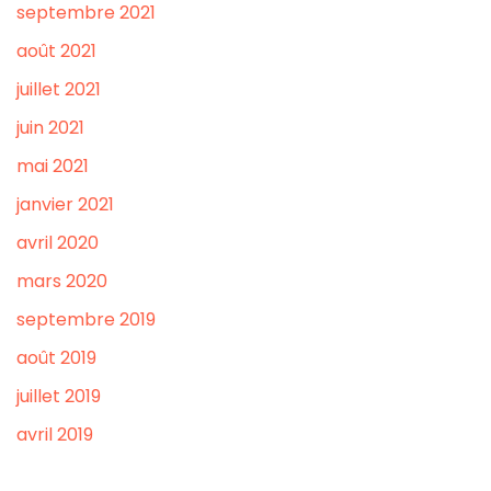
septembre 2021
août 2021
juillet 2021
juin 2021
mai 2021
janvier 2021
avril 2020
mars 2020
septembre 2019
août 2019
juillet 2019
avril 2019