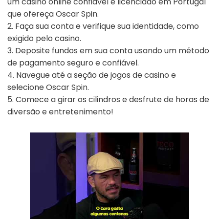
um casino online confiável e licenciado em Portugal
que ofereça Oscar Spin.
2. Faça sua conta e verifique sua identidade, como
exigido pelo casino.
3. Deposite fundos em sua conta usando um método
de pagamento seguro e confiável.
4. Navegue até a seção de jogos de casino e
selecione Oscar Spin.
5. Comece a girar os cilindros e desfrute de horas de
diversão e entretenimento!