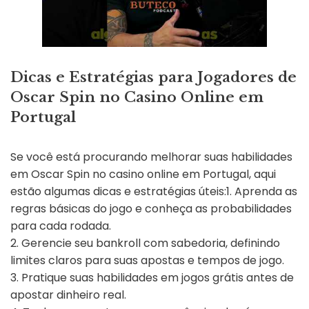
Dicas e Estratégias para Jogadores de
Oscar Spin no Casino Online em
Portugal
Se você está procurando melhorar suas habilidades
em Oscar Spin no casino online em Portugal, aqui
estão algumas dicas e estratégias úteis:1. Aprenda as
regras básicas do jogo e conheça as probabilidades
para cada rodada.
2. Gerencie seu bankroll com sabedoria, definindo
limites claros para suas apostas e tempos de jogo.
3. Pratique suas habilidades em jogos grátis antes de
apostar dinheiro real.