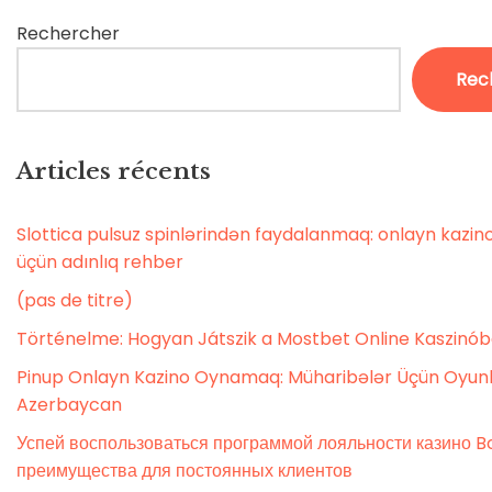
Rechercher
Rec
Articles récents
Slottica pulsuz spinlərindən faydalanmaq: onlayn kaz
üçün adınlıq rehber
(pas de titre)
Történelme: Hogyan Játszik a Mostbet Online Kaszinó
Pinup Onlayn Kazino Oynamaq: Müharibələr Üçün Oyunl
Azerbaycan
Успей воспользоваться программой лояльности казино Bo
преимущества для постоянных клиентов