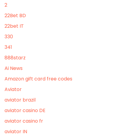
2
22Bet BD
22bet IT
330
341
888starz
Ai News
Amazon gift card free codes
Aviator
aviator brazil
aviator casino DE
aviator casino fr
aviator IN