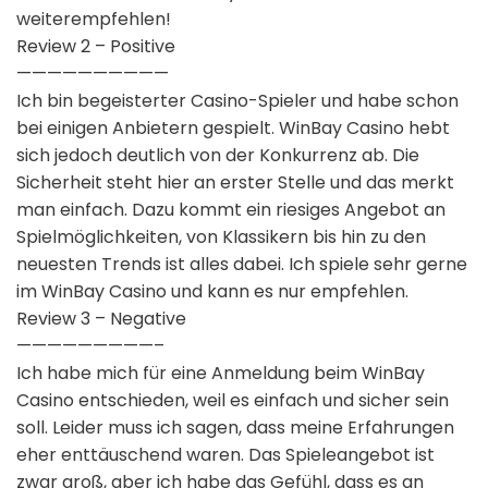
weiterempfehlen!
Review 2 – Positive
——————————
Ich bin begeisterter Casino-Spieler und habe schon
bei einigen Anbietern gespielt. WinBay Casino hebt
sich jedoch deutlich von der Konkurrenz ab. Die
Sicherheit steht hier an erster Stelle und das merkt
man einfach. Dazu kommt ein riesiges Angebot an
Spielmöglichkeiten, von Klassikern bis hin zu den
neuesten Trends ist alles dabei. Ich spiele sehr gerne
im WinBay Casino und kann es nur empfehlen.
Review 3 – Negative
—————————–
Ich habe mich für eine Anmeldung beim WinBay
Casino entschieden, weil es einfach und sicher sein
soll. Leider muss ich sagen, dass meine Erfahrungen
eher enttäuschend waren. Das Spieleangebot ist
zwar groß, aber ich habe das Gefühl, dass es an