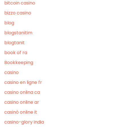
bitcoin casino
bizzo casino
blog
blogstanitim
blogtanit
book of ra
Bookkeeping
casino
casino en ligne fr
casino onlina ca
casino online ar
casinò online it
casino-glory india