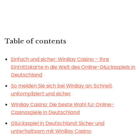
Table of contents
Einfach und sicher: WinBay Casino – Ihre
Eintrittskarte in die Welt des Online-Glücksspiels in
Deutschland
So melden Sie sich bei WinBay an: Schnell,
unkompliziert und sicher
WinBay Casino: Die beste Wahl für Online-
Casinospiele in Deutschland
Glücksspiel in Deutschland: Sicher und
unterhaltsam mit WinBay Casino