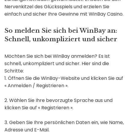
Nervenkitzel des Glücksspiels und erzielen Sie
einfach und sicher Ihre Gewinne mit WinBay Casino.
So melden Sie sich bei WinBay an:
Schnell, unkompliziert und sicher
Möchten Sie sich bei WinBay anmelden? Es ist
schnell, unkompliziert und sicher. Hier sind die
Schritte:
1. Öffnen Sie die WinBay-Website und klicken Sie auf
« Anmelden / Registrieren ».
2. Wählen Sie Ihre bevorzugte Sprache aus und
klicken Sie auf « Registrieren ».
3. Geben Sie Ihre persönlichen Daten ein, wie Name,
Adresse und E-Mail.