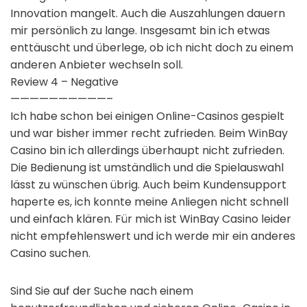
Innovation mangelt. Auch die Auszahlungen dauern
mir persönlich zu lange. Insgesamt bin ich etwas
enttäuscht und überlege, ob ich nicht doch zu einem
anderen Anbieter wechseln soll.
Review 4 – Negative
——————————–
Ich habe schon bei einigen Online-Casinos gespielt
und war bisher immer recht zufrieden. Beim WinBay
Casino bin ich allerdings überhaupt nicht zufrieden.
Die Bedienung ist umständlich und die Spielauswahl
lässt zu wünschen übrig. Auch beim Kundensupport
haperte es, ich konnte meine Anliegen nicht schnell
und einfach klären. Für mich ist WinBay Casino leider
nicht empfehlenswert und ich werde mir ein anderes
Casino suchen.
Sind Sie auf der Suche nach einem