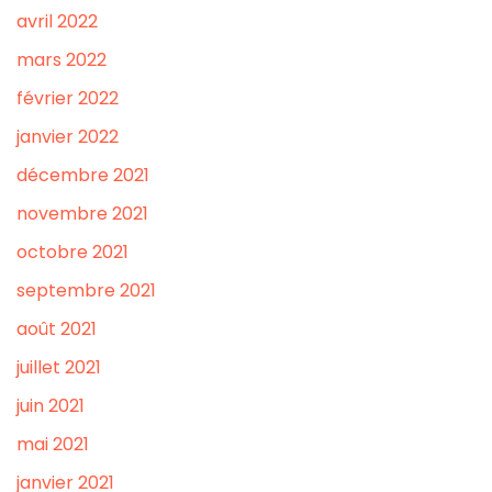
avril 2022
mars 2022
février 2022
janvier 2022
décembre 2021
novembre 2021
octobre 2021
septembre 2021
août 2021
juillet 2021
juin 2021
mai 2021
janvier 2021