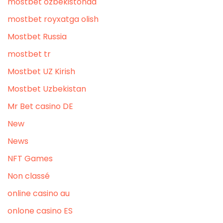
mostbet ozbekistonda
mostbet royxatga olish
Mostbet Russia
mostbet tr
Mostbet UZ Kirish
Mostbet Uzbekistan
Mr Bet casino DE
New
News
NFT Games
Non classé
online casino au
onlone casino ES