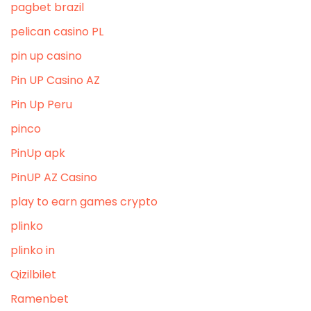
pagbet brazil
pelican casino PL
pin up casino
Pin UP Casino AZ
Pin Up Peru
pinco
PinUp apk
PinUP AZ Casino
play to earn games crypto
plinko
plinko in
Qizilbilet
Ramenbet