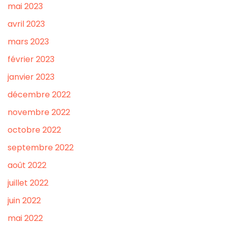
mai 2023
avril 2023
mars 2023
février 2023
janvier 2023
décembre 2022
novembre 2022
octobre 2022
septembre 2022
août 2022
juillet 2022
juin 2022
mai 2022