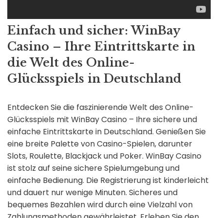
Einfach und sicher: WinBay
Casino – Ihre Eintrittskarte in
die Welt des Online-
Glücksspiels in Deutschland
Entdecken Sie die faszinierende Welt des Online-
Glücksspiels mit WinBay Casino – Ihre sichere und
einfache Eintrittskarte in Deutschland. Genießen Sie
eine breite Palette von Casino-Spielen, darunter
Slots, Roulette, Blackjack und Poker. WinBay Casino
ist stolz auf seine sichere Spielumgebung und
einfache Bedienung. Die Registrierung ist kinderleicht
und dauert nur wenige Minuten. Sicheres und
bequemes Bezahlen wird durch eine Vielzahl von
Zahlungsmethoden gewährleistet. Erleben Sie den