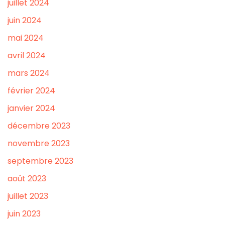
juillet 2024
juin 2024
mai 2024
avril 2024
mars 2024
février 2024
janvier 2024
décembre 2023
novembre 2023
septembre 2023
août 2023
juillet 2023
juin 2023