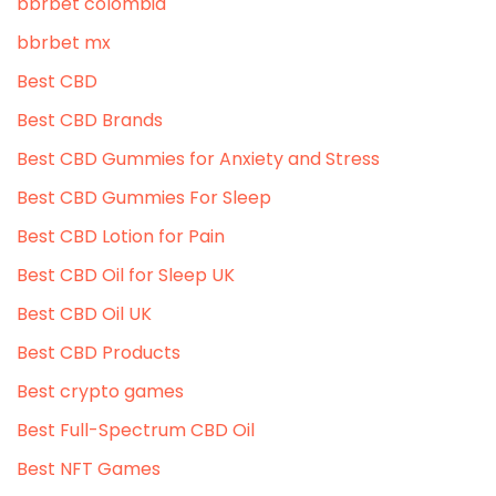
bbrbet colombia
bbrbet mx
Best CBD
Best CBD Brands
Best CBD Gummies for Anxiety and Stress
Best CBD Gummies For Sleep
Best CBD Lotion for Pain
Best CBD Oil for Sleep UK
Best CBD Oil UK
Best CBD Products
Best crypto games
Best Full-Spectrum CBD Oil
Best NFT Games