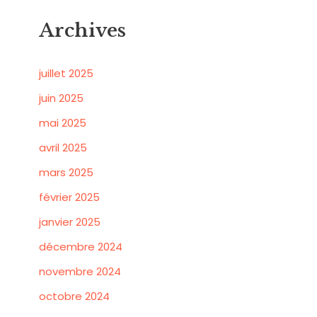
Archives
juillet 2025
juin 2025
mai 2025
avril 2025
mars 2025
février 2025
janvier 2025
décembre 2024
novembre 2024
octobre 2024