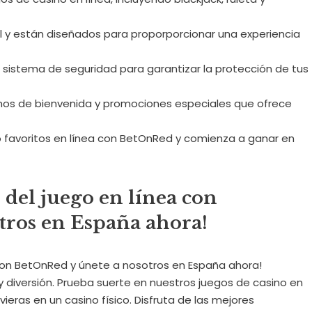
l y están diseñados para proporporcionar una experiencia
sistema de seguridad para garantizar la protección de tus
nos de bienvenida y promociones especiales que ofrece
o favoritos en línea con BetOnRed y comienza a ganar en
del juego en línea con
tros en España ahora!
 con BetOnRed y únete a nosotros en España ahora!
diversión. Prueba suerte en nuestros juegos de casino en
ieras en un casino físico. Disfruta de las mejores