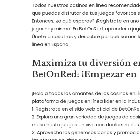
Todos nuestros casinos en línea recomendad
que puedas disfrutar de tus juegos favoritos 
Entonces, ¿a qué esperas? ¡Regístrate en un
jugar hoy mismo! En BetOnRed, aprender a jugar
Únete a nosotros y descubre por qué somos la
línea en España.
Maximiza tu diversión en
BetOnRed: ¡Empezar en E
¡Hola a todos los amantes de los casinos en l
plataforma de juegos en línea líder en la indust
1. Regístrate en el sitio web oficial de BetOn
2. Explora una gran variedad de juegos de ca
mesa hasta juegos en vivo con dealers reales.
3. Aprovecha los generosos bonos y promocio