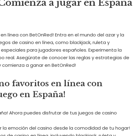
¡Comienza a jugar en España
 en línea con BetOnRed! Entra en el mundo del azar y la
os de casino en línea, como blackjack, ruleta y
 especiales para jugadores españoles. Experimenta la
o real. Asegúrate de conocer las reglas y estrategias de
 y comienza a ganar en BetOnRed!
ino favoritos en línea con
uego en España!
paña! Ahora puedes disfrutar de tus juegos de casino
tar la emoción del casino desde la comodidad de tu hogar!
 de casino en línea, incluyendo blackjack, ruleta y