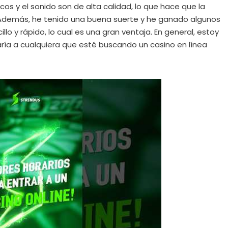
cos y el sonido son de alta calidad, lo que hace que la
 Además, he tenido una buena suerte y he ganado algunos
llo y rápido, lo cual es una gran ventaja. En general, estoy
ía a cualquiera que esté buscando un casino en línea