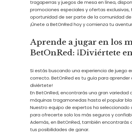
tragaperras y juegos de mesa en línea, dispon
promociones especiales y ofertas exclusivas,
oportunidad de ser parte de la comunidad de 
¡Únete a BetOnRed hoy y comienza tu aventura
Aprende a jugar en los m
BetOnRed: ¡Diviértete e
Si estás buscando una experiencia de juego en
correcto. BetOnRed es tu guía para aprender a
diviértete!
En BetOnRed, encontrarás una gran variedad de
máquinas tragamonedas hasta el popular blac
Nuestro equipo de expertos ha seleccionado 
para ofrecerte solo los más seguros y confiab
Además, en BetOnRed, también encontrarás co
tus posibilidades de ganar.