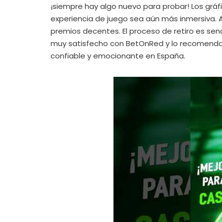
¡siempre hay algo nuevo para probar! Los gráfi
experiencia de juego sea aún más inmersiva.
premios decentes. El proceso de retiro es senci
muy satisfecho con BetOnRed y lo recomendar
confiable y emocionante en España.