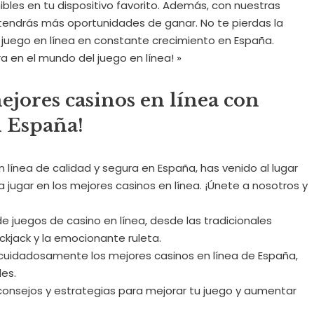
ibles en tu dispositivo favorito. Además, con nuestras
 tendrás más oportunidades de ganar. No te pierdas la
juego en línea en constante crecimiento en España.
 en el mundo del juego en línea! »
ejores casinos en línea con
n España!
 línea de calidad y segura en España, has venido al lugar
 jugar en los mejores casinos en línea. ¡Únete a nosotros y
 juegos de casino en línea, desde las tradicionales
kjack y la emocionante ruleta.
cuidadosamente los mejores casinos en línea de España,
les.
nsejos y estrategias para mejorar tu juego y aumentar