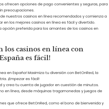
os ofrecen opciones de pago convenientes y seguras, para
sin preocupaciones.
o de nuestros casinos en línea recomendados y comienza a
 en los mejores casinos en línea es fácil y divertido.
 opción preferida para los amantes de los casinos en
 los casinos en línea con
spaña es fácil!
ínea en España! Maximiza tu diversión con BetOnRed, la
ria. ¡Empezar es fácil!
Red y crea tu cuenta de jugador en cuestión de minutos.
sino en línea, desde máquinas tragamonedas y juegos de
nes que ofrece BetOnRed, como el bono de bienvenida y