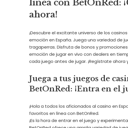
línea con BetOnRed: 
ahora!
¡Descubre el excitante universo de los casinos
emoción en España. Juega una variedad de jueg
tragaperras. Disfruta de bonos y promociones
emoción de jugar en vivo con dealers en tiemp
cada juego antes de jugar. ¡Regístrate ahora
Juega a tus juegos de cas
BetOnRed: ¡Entra en el j
¡Hola a todos los aficionados al casino en Es
favoritos en línea con BetOnRed.
¡Es la hora de entrar en el juego y experimen
BetOnRed ofrece una amplia variedad de juegos