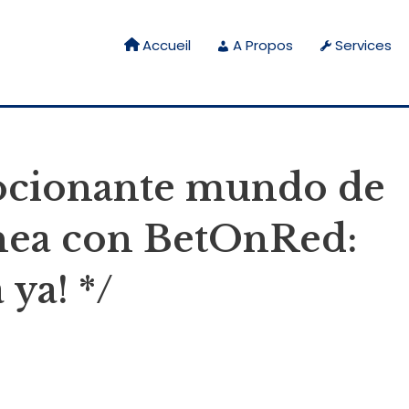
Accueil
A Propos
Services
mocionante mundo de
línea con BetOnRed:
 ya! */