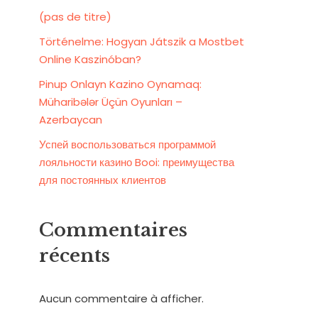
(pas de titre)
Történelme: Hogyan Játszik a Mostbet
Online Kaszinóban?
Pinup Onlayn Kazino Oynamaq:
Müharibələr Üçün Oyunları –
Azerbaycan
Успей воспользоваться программой
лояльности казино Booi: преимущества
для постоянных клиентов
Commentaires
récents
Aucun commentaire à afficher.