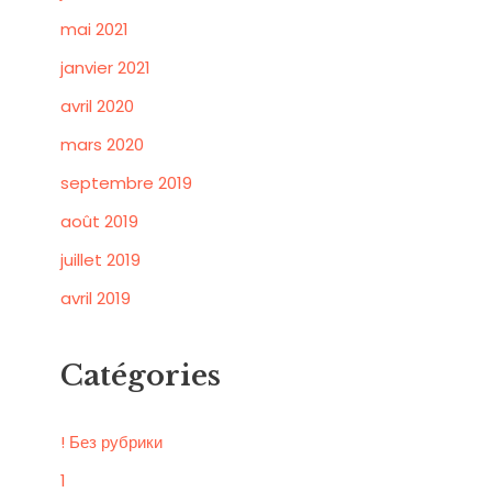
mai 2021
janvier 2021
avril 2020
mars 2020
septembre 2019
août 2019
juillet 2019
avril 2019
Catégories
! Без рубрики
1