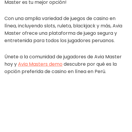
Master es tu mejor opción!
Con una amplia variedad de juegos de casino en
línea, incluyendo slots, ruleta, blackjack y más, Avia
Master ofrece una plataforma de juego segura y
entretenida para todos los jugadores peruanos.
Únete a la comunidad de jugadores de Avia Master
hoy y
Avia Masters demo
descubre por qué es la
opción preferida de casino en línea en Perú.