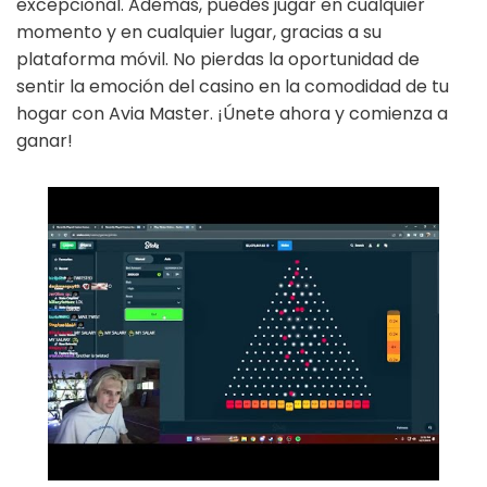
excepcional. Además, puedes jugar en cualquier
momento y en cualquier lugar, gracias a su
plataforma móvil. No pierdas la oportunidad de
sentir la emoción del casino en la comodidad de tu
hogar con Avia Master. ¡Únete ahora y comienza a
ganar!