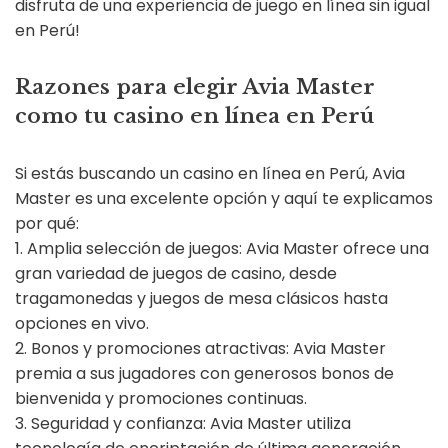
disfruta de una experiencia de juego en línea sin igual
en Perú!
Razones para elegir Avia Master
como tu casino en línea en Perú
Si estás buscando un casino en línea en Perú, Avia
Master es una excelente opción y aquí te explicamos
por qué:
1. Amplia selección de juegos: Avia Master ofrece una
gran variedad de juegos de casino, desde
tragamonedas y juegos de mesa clásicos hasta
opciones en vivo.
2. Bonos y promociones atractivas: Avia Master
premia a sus jugadores con generosos bonos de
bienvenida y promociones continuas.
3. Seguridad y confianza: Avia Master utiliza