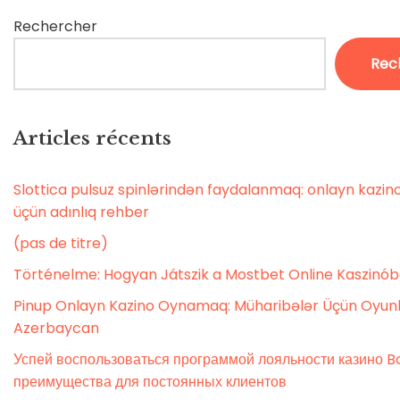
Rechercher
Rec
Articles récents
Slottica pulsuz spinlərindən faydalanmaq: onlayn kaz
üçün adınlıq rehber
(pas de titre)
Történelme: Hogyan Játszik a Mostbet Online Kaszinó
Pinup Onlayn Kazino Oynamaq: Müharibələr Üçün Oyunl
Azerbaycan
Успей воспользоваться программой лояльности казино Bo
преимущества для постоянных клиентов