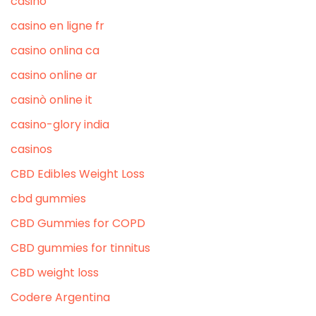
casino
casino en ligne fr
casino onlina ca
casino online ar
casinò online it
casino-glory india
casinos
CBD Edibles Weight Loss
cbd gummies
CBD Gummies for COPD
CBD gummies for tinnitus
CBD weight loss
Codere Argentina