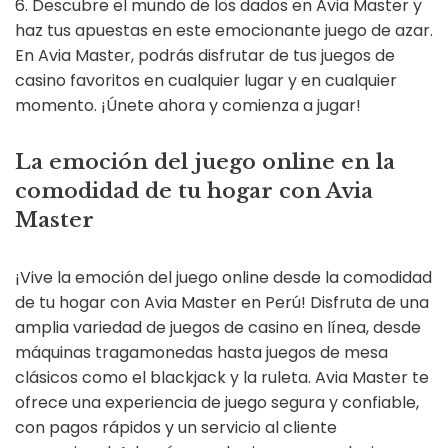
6. Descubre el mundo de los dados en Avia Master y
haz tus apuestas en este emocionante juego de azar.
En Avia Master, podrás disfrutar de tus juegos de
casino favoritos en cualquier lugar y en cualquier
momento. ¡Únete ahora y comienza a jugar!
La emoción del juego online en la
comodidad de tu hogar con Avia
Master
¡Vive la emoción del juego online desde la comodidad
de tu hogar con Avia Master en Perú! Disfruta de una
amplia variedad de juegos de casino en línea, desde
máquinas tragamonedas hasta juegos de mesa
clásicos como el blackjack y la ruleta. Avia Master te
ofrece una experiencia de juego segura y confiable,
con pagos rápidos y un servicio al cliente