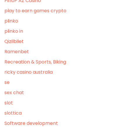
PinUP AZ Casino
play to earn games crypto
plinko
plinko in
Qizilbilet
Ramenbet
Recreation & Sports, Biking
ricky casino australia
se
sex chat
slot
slottica
Software development