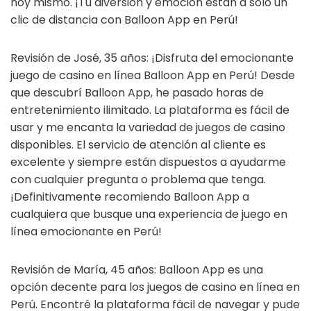
hoy mismo. ¡Tu diversión y emoción están a solo un
clic de distancia con Balloon App en Perú!
Revisión de José, 35 años: ¡Disfruta del emocionante
juego de casino en línea Balloon App en Perú! Desde
que descubrí Balloon App, he pasado horas de
entretenimiento ilimitado. La plataforma es fácil de
usar y me encanta la variedad de juegos de casino
disponibles. El servicio de atención al cliente es
excelente y siempre están dispuestos a ayudarme
con cualquier pregunta o problema que tenga.
¡Definitivamente recomiendo Balloon App a
cualquiera que busque una experiencia de juego en
línea emocionante en Perú!
Revisión de María, 45 años: Balloon App es una
opción decente para los juegos de casino en línea en
Perú. Encontré la plataforma fácil de navegar y pude