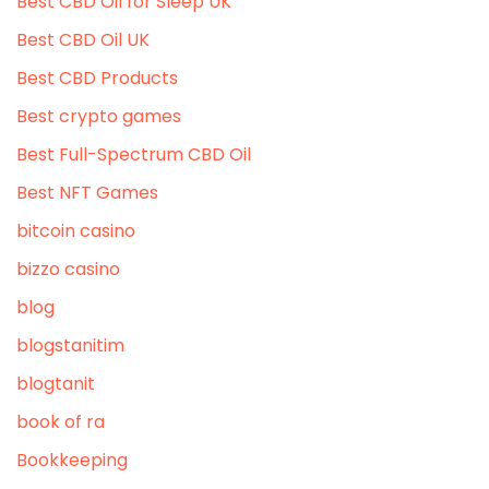
Best CBD Oil for Sleep UK
Best CBD Oil UK
Best CBD Products
Best crypto games
Best Full-Spectrum CBD Oil
Best NFT Games
bitcoin casino
bizzo casino
blog
blogstanitim
blogtanit
book of ra
Bookkeeping