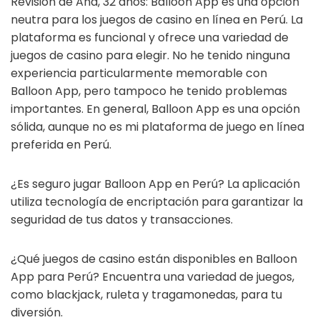
Revisión de Ana, 32 años: Balloon App es una opción
neutra para los juegos de casino en línea en Perú. La
plataforma es funcional y ofrece una variedad de
juegos de casino para elegir. No he tenido ninguna
experiencia particularmente memorable con
Balloon App, pero tampoco he tenido problemas
importantes. En general, Balloon App es una opción
sólida, aunque no es mi plataforma de juego en línea
preferida en Perú.
¿Es seguro jugar Balloon App en Perú? La aplicación
utiliza tecnología de encriptación para garantizar la
seguridad de tus datos y transacciones.
¿Qué juegos de casino están disponibles en Balloon
App para Perú? Encuentra una variedad de juegos,
como blackjack, ruleta y tragamonedas, para tu
diversión.