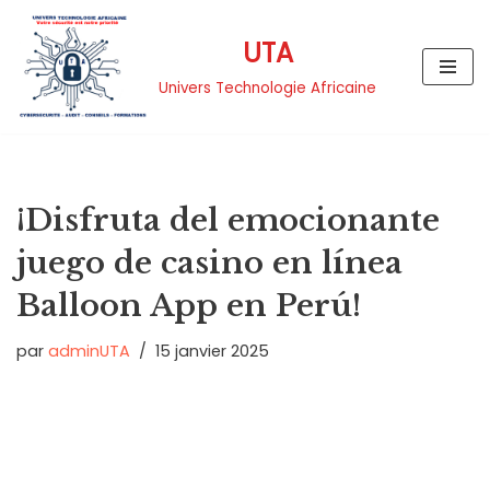
UTA
Aller
au
Univers Technologie Africaine
contenu
¡Disfruta del emocionante
juego de casino en línea
Balloon App en Perú!
par
adminUTA
15 janvier 2025