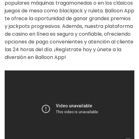
populares máquinas tragamonedas o en los clásicos
juegos de mesa como blackjack y ruleta. Balloon App
te ofrece la oportunidad de ganar grandes premios
y jackpots progresivos. Además, nuestra plataforma
de casino en línea es segura y confiable, ofreciendo
opciones de pago convenientes y atención al cliente
las 24 horas del día. ¡Regístrate hoy y únete a la
diversión en Balloon App!