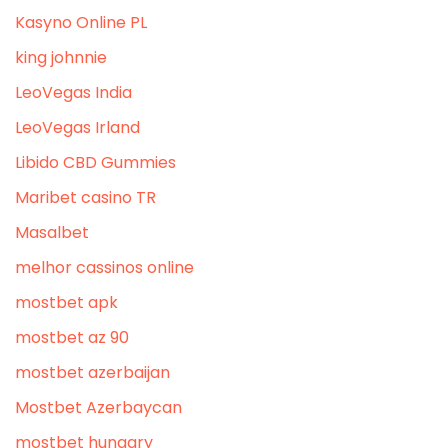
Kasyno Online PL
king johnnie
LeoVegas India
LeoVegas Irland
Libido CBD Gummies
Maribet casino TR
Masalbet
melhor cassinos online
mostbet apk
mostbet az 90
mostbet azerbaijan
Mostbet Azerbaycan
mostbet hungary