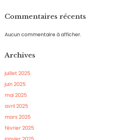
Commentaires récents
Aucun commentaire à afficher.
Archives
juillet 2025
juin 2025
mai 2025
avril 2025
mars 2025
février 2025
janvier 2025