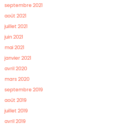
septembre 2021
août 2021
juillet 2021
juin 2021
mai 2021
janvier 2021
avril 2020
mars 2020
septembre 2019
août 2019
juillet 2019
avril 2019