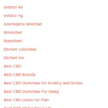
aviator ke
aviator ng
Azerbajany Mostbet
Bankobet
Basaribet
bbrbet colombia
bbrbet mx
Best CBD
Best CBD Brands
Best CBD Gummies for Anxiety and Stress
Best CBD Gummies For Sleep
Best CBD Lotion for Pain