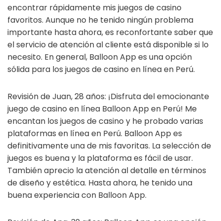
encontrar rápidamente mis juegos de casino
favoritos. Aunque no he tenido ningún problema
importante hasta ahora, es reconfortante saber que
el servicio de atención al cliente está disponible si lo
necesito. En general, Balloon App es una opción
sólida para los juegos de casino en línea en Perú.
Revisión de Juan, 28 años: ¡Disfruta del emocionante
juego de casino en línea Balloon App en Perú! Me
encantan los juegos de casino y he probado varias
plataformas en línea en Perú. Balloon App es
definitivamente una de mis favoritas. La selección de
juegos es buena y la plataforma es fácil de usar.
También aprecio la atención al detalle en términos
de diseño y estética. Hasta ahora, he tenido una
buena experiencia con Balloon App.