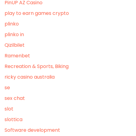
PinUP AZ Casino
play to earn games crypto
plinko
plinko in
Qizilbilet
Ramenbet
Recreation & Sports, Biking
ricky casino australia
se
sex chat
slot
slottica
Software development