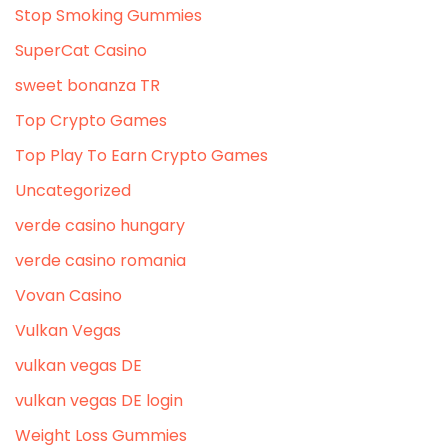
Stop Smoking Gummies
SuperCat Casino
sweet bonanza TR
Top Crypto Games
Top Play To Earn Crypto Games
Uncategorized
verde casino hungary
verde casino romania
Vovan Casino
Vulkan Vegas
vulkan vegas DE
vulkan vegas DE login
Weight Loss Gummies