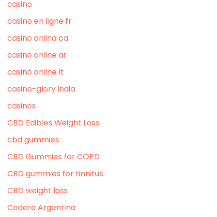
casino
casino en ligne fr
casino onlina ca
casino online ar
casinò online it
casino-glory india
casinos
CBD Edibles Weight Loss
cbd gummies
CBD Gummies for COPD
CBD gummies for tinnitus
CBD weight loss
Codere Argentina