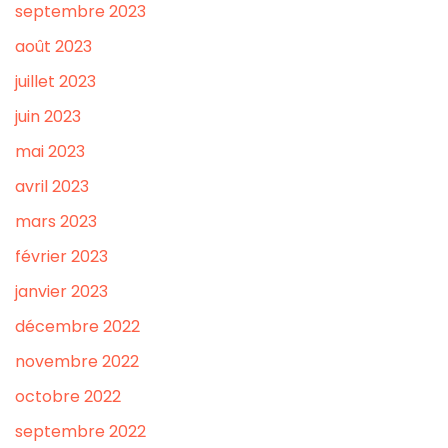
septembre 2023
août 2023
juillet 2023
juin 2023
mai 2023
avril 2023
mars 2023
février 2023
janvier 2023
décembre 2022
novembre 2022
octobre 2022
septembre 2022