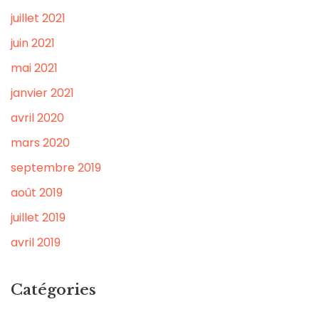
juillet 2021
juin 2021
mai 2021
janvier 2021
avril 2020
mars 2020
septembre 2019
août 2019
juillet 2019
avril 2019
Catégories