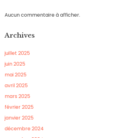
Aucun commentaire à afficher.
Archives
juillet 2025
juin 2025
mai 2025
avril 2025
mars 2025
février 2025
janvier 2025
décembre 2024