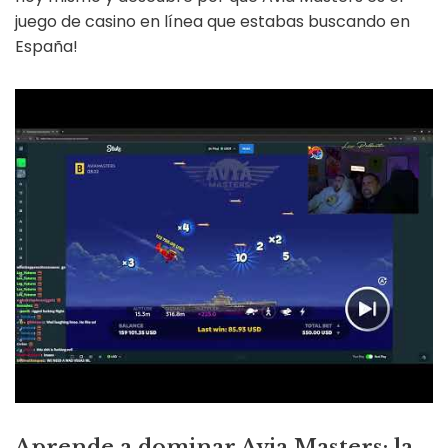
juego de casino en línea que estabas buscando en
España!
Aprende a dominar Avia Masters: la