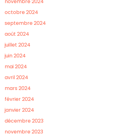
novembre 2024
octobre 2024
septembre 2024
août 2024
juillet 2024
juin 2024
mai 2024
avril 2024
mars 2024
février 2024
janvier 2024
décembre 2023
novembre 2023