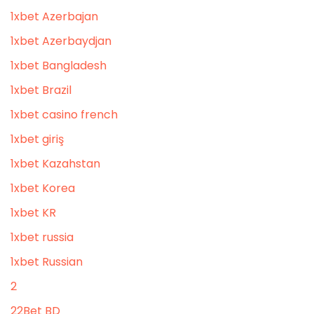
1xbet Azerbajan
1xbet Azerbaydjan
1xbet Bangladesh
1xbet Brazil
1xbet casino french
1xbet giriş
1xbet Kazahstan
1xbet Korea
1xbet KR
1xbet russia
1xbet Russian
2
22Bet BD