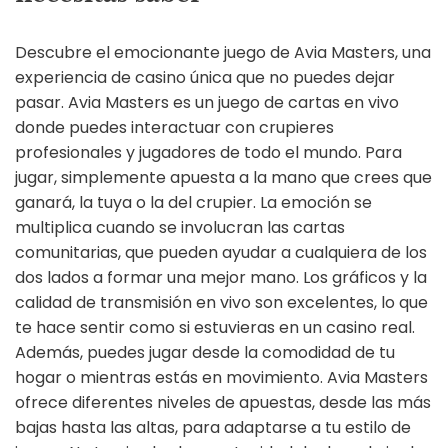
Descubre el emocionante juego de Avia Masters, una
experiencia de casino única que no puedes dejar
pasar. Avia Masters es un juego de cartas en vivo
donde puedes interactuar con crupieres
profesionales y jugadores de todo el mundo. Para
jugar, simplemente apuesta a la mano que crees que
ganará, la tuya o la del crupier. La emoción se
multiplica cuando se involucran las cartas
comunitarias, que pueden ayudar a cualquiera de los
dos lados a formar una mejor mano. Los gráficos y la
calidad de transmisión en vivo son excelentes, lo que
te hace sentir como si estuvieras en un casino real.
Además, puedes jugar desde la comodidad de tu
hogar o mientras estás en movimiento. Avia Masters
ofrece diferentes niveles de apuestas, desde las más
bajas hasta las altas, para adaptarse a tu estilo de