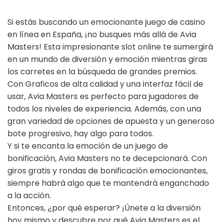
Si estás buscando un emocionante juego de casino
en línea en España, ¡no busques más allá de Avia
Masters! Esta impresionante slot online te sumergirá
en un mundo de diversión y emoción mientras giras
los carretes en la búsqueda de grandes premios.
Con Graficos de alta calidad y una interfaz fácil de
usar, Avia Masters es perfecto para jugadores de
todos los niveles de experiencia. Además, con una
gran variedad de opciones de apuesta y un generoso
bote progresivo, hay algo para todos.
Y si te encanta la emoción de un juego de
bonificación, Avia Masters no te decepcionará. Con
giros gratis y rondas de bonificación emocionantes,
siempre habrá algo que te mantendrá enganchado
a la acción.
Entonces, ¿por qué esperar? ¡Únete a la diversión
hoy mismo y descubre por qué Avia Masters es el