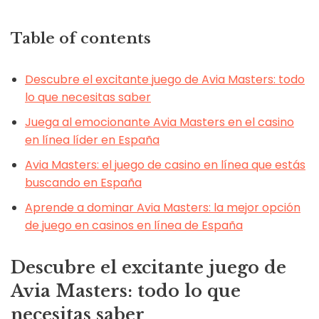
Table of contents
Descubre el excitante juego de Avia Masters: todo
lo que necesitas saber
Juega al emocionante Avia Masters en el casino
en línea líder en España
Avia Masters: el juego de casino en línea que estás
buscando en España
Aprende a dominar Avia Masters: la mejor opción
de juego en casinos en línea de España
Descubre el excitante juego de
Avia Masters: todo lo que
necesitas saber