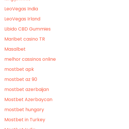
LeoVegas India
LeoVegas Irland
Libido CBD Gummies
Maribet casino TR
Masalbet
melhor cassinos online
mostbet apk
mostbet az 90
mostbet azerbaijan
Mostbet Azerbaycan
mostbet hungary
Mostbet in Turkey