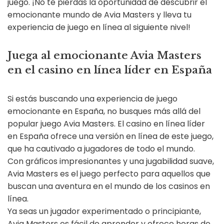
juego. ¡No te pierdas la oportunidad de descubrir el
emocionante mundo de Avia Masters y lleva tu
experiencia de juego en línea al siguiente nivel!
Juega al emocionante Avia Masters
en el casino en línea líder en España
Si estás buscando una experiencia de juego
emocionante en España, no busques más allá del
popular juego Avia Masters. El casino en línea líder
en España ofrece una versión en línea de este juego,
que ha cautivado a jugadores de todo el mundo.
Con gráficos impresionantes y una jugabilidad suave,
Avia Masters es el juego perfecto para aquellos que
buscan una aventura en el mundo de los casinos en
línea.
Ya seas un jugador experimentado o principiante,
Avia Masters es fácil de aprender y ofrece horas de