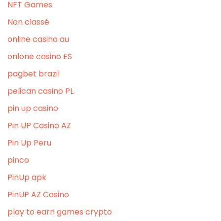
NFT Games
Non classé
online casino au
onlone casino ES
pagbet brazil
pelican casino PL
pin up casino
Pin UP Casino AZ
Pin Up Peru
pinco
PinUp apk
PinUP AZ Casino
play to earn games crypto