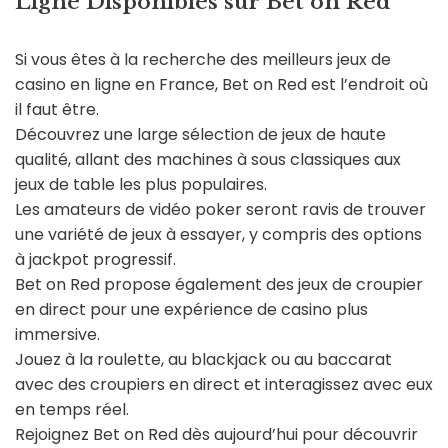
Ligne Disponibles sur Bet on Red
Si vous êtes à la recherche des meilleurs jeux de
casino en ligne en France, Bet on Red est l’endroit où
il faut être.
Découvrez une large sélection de jeux de haute
qualité, allant des machines à sous classiques aux
jeux de table les plus populaires.
Les amateurs de vidéo poker seront ravis de trouver
une variété de jeux à essayer, y compris des options
à jackpot progressif.
Bet on Red propose également des jeux de croupier
en direct pour une expérience de casino plus
immersive.
Jouez à la roulette, au blackjack ou au baccarat
avec des croupiers en direct et interagissez avec eux
en temps réel.
Rejoignez Bet on Red dès aujourd’hui pour découvrir