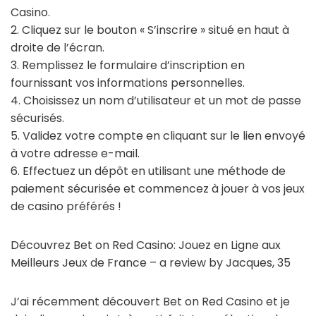
Casino.
2. Cliquez sur le bouton « S’inscrire » situé en haut à
droite de l’écran.
3. Remplissez le formulaire d’inscription en
fournissant vos informations personnelles.
4. Choisissez un nom d’utilisateur et un mot de passe
sécurisés.
5. Validez votre compte en cliquant sur le lien envoyé
à votre adresse e-mail.
6. Effectuez un dépôt en utilisant une méthode de
paiement sécurisée et commencez à jouer à vos jeux
de casino préférés !
Découvrez Bet on Red Casino: Jouez en Ligne aux
Meilleurs Jeux de France – a review by Jacques, 35
J’ai récemment découvert Bet on Red Casino et je