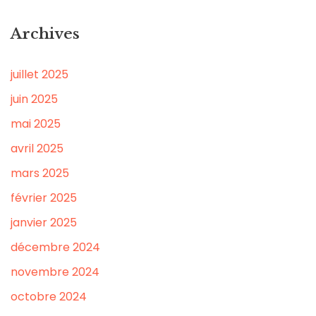
Archives
juillet 2025
juin 2025
mai 2025
avril 2025
mars 2025
février 2025
janvier 2025
décembre 2024
novembre 2024
octobre 2024