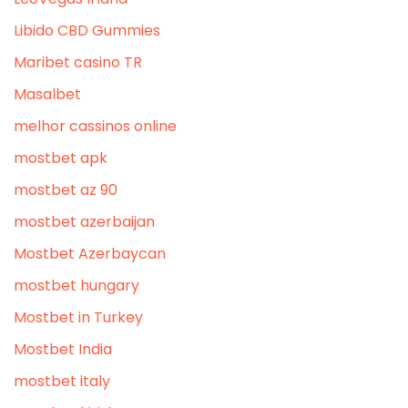
Libido CBD Gummies
Maribet casino TR
Masalbet
melhor cassinos online
mostbet apk
mostbet az 90
mostbet azerbaijan
Mostbet Azerbaycan
mostbet hungary
Mostbet in Turkey
Mostbet India
mostbet italy