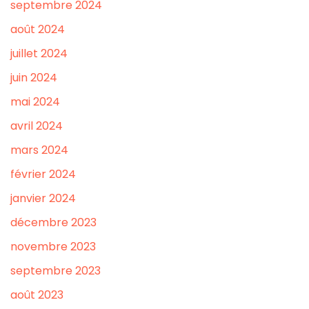
septembre 2024
août 2024
juillet 2024
juin 2024
mai 2024
avril 2024
mars 2024
février 2024
janvier 2024
décembre 2023
novembre 2023
septembre 2023
août 2023