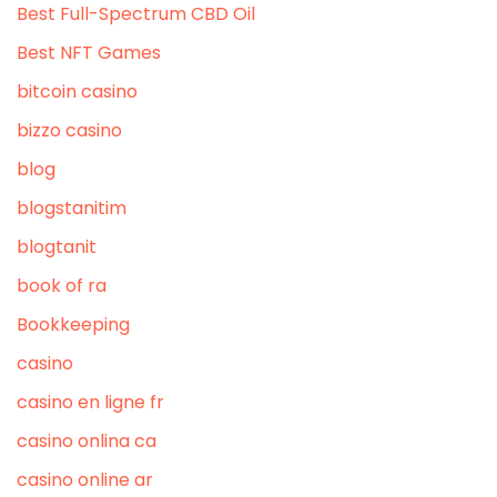
Best Full-Spectrum CBD Oil
Best NFT Games
bitcoin casino
bizzo casino
blog
blogstanitim
blogtanit
book of ra
Bookkeeping
casino
casino en ligne fr
casino onlina ca
casino online ar