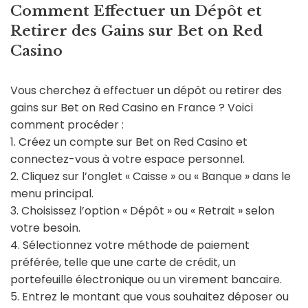
Comment Effectuer un Dépôt et
Retirer des Gains sur Bet on Red
Casino
Vous cherchez à effectuer un dépôt ou retirer des
gains sur Bet on Red Casino en France ? Voici
comment procéder :
1. Créez un compte sur Bet on Red Casino et
connectez-vous à votre espace personnel.
2. Cliquez sur l’onglet « Caisse » ou « Banque » dans le
menu principal.
3. Choisissez l’option « Dépôt » ou « Retrait » selon
votre besoin.
4. Sélectionnez votre méthode de paiement
préférée, telle que une carte de crédit, un
portefeuille électronique ou un virement bancaire.
5. Entrez le montant que vous souhaitez déposer ou