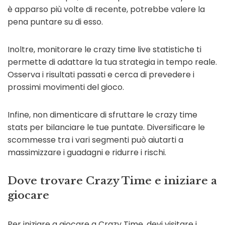
è apparso più volte di recente, potrebbe valere la
pena puntare su di esso.
Inoltre, monitorare le crazy time live statistiche ti
permette di adattare la tua strategia in tempo reale.
Osserva i risultati passati e cerca di prevedere i
prossimi movimenti del gioco.
Infine, non dimenticare di sfruttare le crazy time
stats per bilanciare le tue puntate. Diversificare le
scommesse tra i vari segmenti può aiutarti a
massimizzare i guadagni e ridurre i rischi.
Dove trovare Crazy Time e iniziare a
giocare
Per iniziare a giocare a Crazy Time, devi visitare i