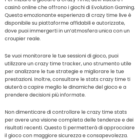
casinò online che offrono i giochi di Evolution Gaming.
Questa emozionante esperienza di crazy time live è
disponibile su piattaforme affidabili e autorizzate,
dove puoi immergerti in un’atmosfera unica con un
croupier reale.
Se vuoi monitorare le tue sessioni di gioco, puoi
utilizzare un crazy time tracker, uno strumento utile
per analizzare le tue strategie e migliorare le tue
prestazioni. Inoltre, consultare le stats crazy time ti
aiuterà a capire meglio le dinamiche del gioco e a
prendere decisioni più informate.
Non dimenticare di controllare le crazy time stats
per avere una visione completa delle tendenze e dei
risultati recenti. Questo ti permetterà di approcciare
il gioco con maggiore sicurezza e consapevolezza.