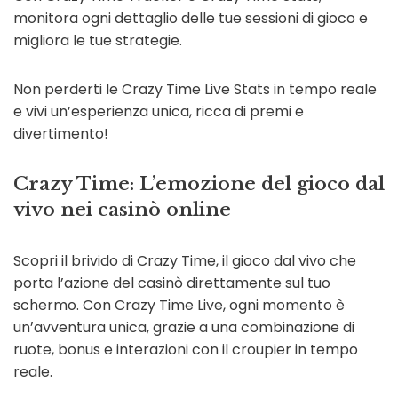
monitora ogni dettaglio delle tue sessioni di gioco e
migliora le tue strategie.
Non perderti le Crazy Time Live Stats in tempo reale
e vivi un’esperienza unica, ricca di premi e
divertimento!
Crazy Time: L’emozione del gioco dal
vivo nei casinò online
Scopri il brivido di Crazy Time, il gioco dal vivo che
porta l’azione del casinò direttamente sul tuo
schermo. Con Crazy Time Live, ogni momento è
un’avventura unica, grazie a una combinazione di
ruote, bonus e interazioni con il croupier in tempo
reale.