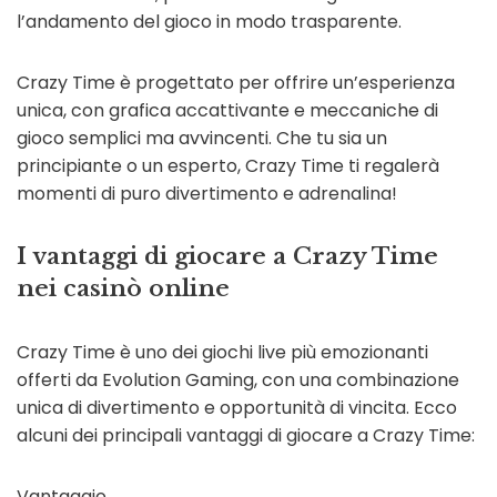
l’andamento del gioco in modo trasparente.
Crazy Time è progettato per offrire un’esperienza
unica, con grafica accattivante e meccaniche di
gioco semplici ma avvincenti. Che tu sia un
principiante o un esperto, Crazy Time ti regalerà
momenti di puro divertimento e adrenalina!
I vantaggi di giocare a Crazy Time
nei casinò online
Crazy Time è uno dei giochi live più emozionanti
offerti da Evolution Gaming, con una combinazione
unica di divertimento e opportunità di vincita. Ecco
alcuni dei principali vantaggi di giocare a Crazy Time:
Vantaggio