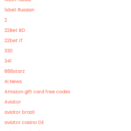
1xbet Russian
2
22Bet BD
22bet IT
330
341
888starz
Ai News
Amazon gift card free codes
Aviator
aviator brazil
aviator casino DE