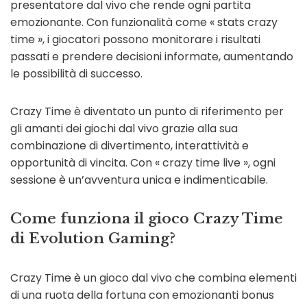
presentatore dal vivo che rende ogni partita
emozionante. Con funzionalità come « stats crazy
time », i giocatori possono monitorare i risultati
passati e prendere decisioni informate, aumentando
le possibilità di successo.
Crazy Time è diventato un punto di riferimento per
gli amanti dei giochi dal vivo grazie alla sua
combinazione di divertimento, interattività e
opportunità di vincita. Con « crazy time live », ogni
sessione è un’avventura unica e indimenticabile.
Come funziona il gioco Crazy Time
di Evolution Gaming?
Crazy Time è un gioco dal vivo che combina elementi
di una ruota della fortuna con emozionanti bonus