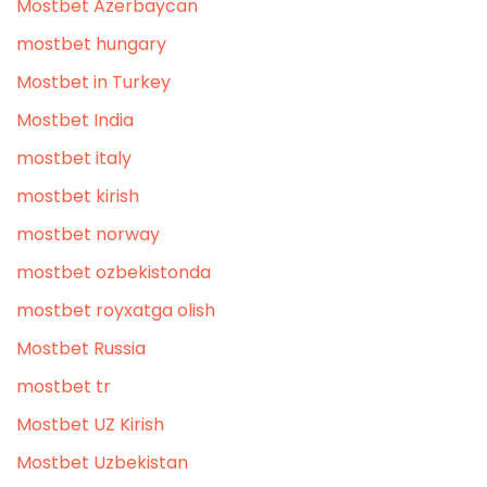
Mostbet Azerbaycan
mostbet hungary
Mostbet in Turkey
Mostbet India
mostbet italy
mostbet kirish
mostbet norway
mostbet ozbekistonda
mostbet royxatga olish
Mostbet Russia
mostbet tr
Mostbet UZ Kirish
Mostbet Uzbekistan