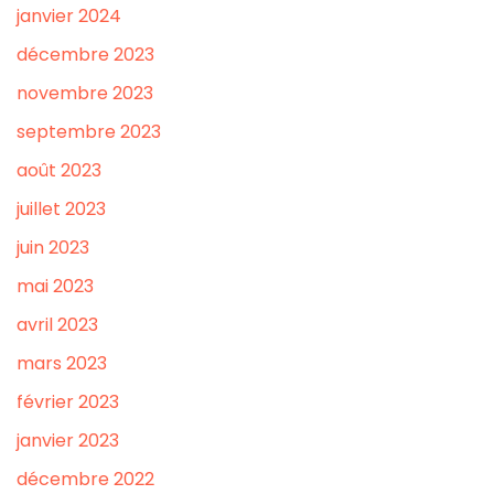
janvier 2024
décembre 2023
novembre 2023
septembre 2023
août 2023
juillet 2023
juin 2023
mai 2023
avril 2023
mars 2023
février 2023
janvier 2023
décembre 2022