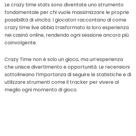
Le crazy time stats sono diventate uno strumento
fondamentale per chi vuole massimizzare le proprie
possibilità di vincita. I giocatori raccontano di come
crazy time live abbia trasformato la loro esperienza
nei casinò online, rendendo ogni sessione ancora più
coinvolgente.
Crazy Time non è solo un gioco, ma un’esperienza
che unisce divertimento e opportunità. Le recensioni
sottolineano l’importanza di seguire le statistiche e di
utilizzare strumenti come il tracker per vivere al
meglio ogni momento di gioco.