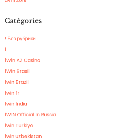
avril 2019
Catégories
! Без рубрики
1
1Win AZ Casino
1Win Brasil
1win Brazil
1win fr
1win India
1WIN Official In Russia
1win Turkiye
1win uzbekistan