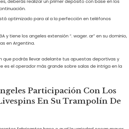
es, deberás realizar un primer depósito con base en los
ontinuación.
está optimizado para al a la perfección en teléfonos
BA y tiene los angeles extensión “. wager. ar” en su dominio,
tas en Argentina.
un que podrás llevar adelante tus apuestas deportivas y
re es el operador más grande sobre salas de intriga en la
ngeles Participación Con Los
Livespins En Su Trampolín De
erentes fabricantes hace o qual la variedad ocean mayor,