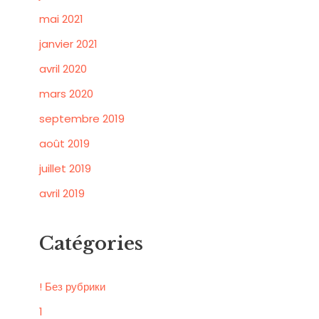
mai 2021
janvier 2021
avril 2020
mars 2020
septembre 2019
août 2019
juillet 2019
avril 2019
Catégories
! Без рубрики
1