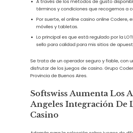
A través de los métodos de gusto disponibl
términos y condiciones que recogemos a c
Por suerte, el online casino online Codere, 
móviles y tabletas.
Lo principal es que está regulado por la LOT
sello para calidad para mis sitios de apues
Se trata de un operador seguro y fiable, con 
disfrutar de los juegos de casino. Grupo Code
Provincia de Buenos Aires.
Softswiss Aumenta Los A
Angeles Integración De 
Casino
Además para la selección sobre juegos de dif