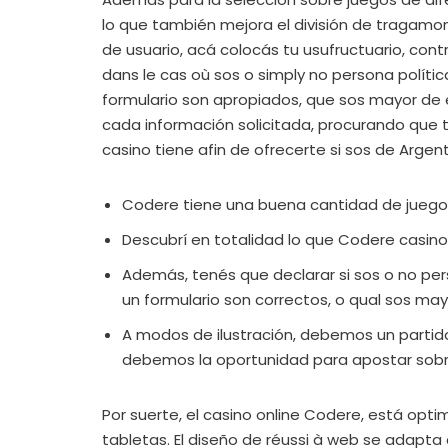
lo que también mejora el división de tragamon
de usuario, acá colocás tu usufructuario, co
dans le cas où sos o simply no persona polít
formulario son apropiados, que sos mayor de 
cada información solicitada, procurando que 
casino tiene afin de ofrecerte si sos de Argent
Codere tiene una buena cantidad de juegos
Descubrí en totalidad lo que Codere casino 
Además, tenés que declarar si sos o no pe
un formulario son correctos, o qual sos may
A modos de ilustración, debemos un partid
debemos la oportunidad para apostar sobre
Por suerte, el casino online Codere, está opti
tabletas. El diseño de réussi à web se adapta 