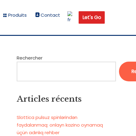
Produits
Contact
Let's Go
Rechercher
R
Articles récents
Slottica pulsuz spinlərindən
faydalanmaq: onlayn kazino oynamaq
üçün adınlıq rehber