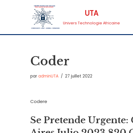
UTA
Aller
Univers Technologie Africaine
au
contenu
Coder
par
adminUTA
27 juillet 2022
Codere
Se Pretende Urgente:
Aires Julio 2023 820 