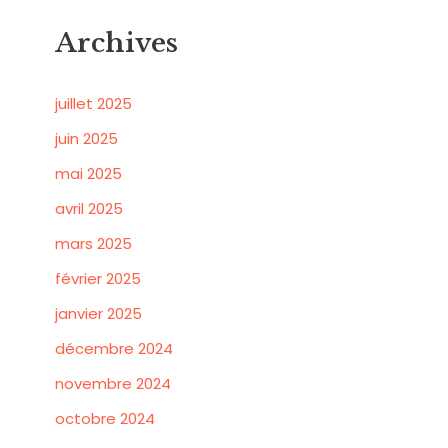
Archives
juillet 2025
juin 2025
mai 2025
avril 2025
mars 2025
février 2025
janvier 2025
décembre 2024
novembre 2024
octobre 2024