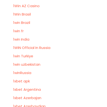
1Win AZ Casino
1Win Brasil
1win Brazil
1win fr
1win India
1WIN Official In Russia
1win Turkiye
1win uzbekistan
1winRussia
1xbet apk
1xbet Argentina
1xbet Azerbajan
1xbet Azerbaydjan