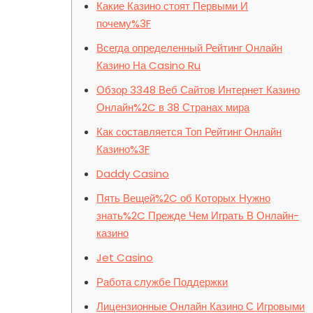
Какие Казино стоят Первыми И
почему%3F
Всегда определенный Рейтинг Онлайн
Казино На Casino Ru
Обзор 3348 Веб Сайтов Интернет Казино
Онлайн%2C в 38 Странах мира
Как составляется Топ Рейтинг Онлайн
Казино%3F
Daddy Casino
Пять Вещей%2C об Которых Нужно
знать%2C Прежде Чем Играть В Онлайн-
казино
Jet Casino
Работа службе Поддержки
Лицензионные Онлайн Казино С Игровыми