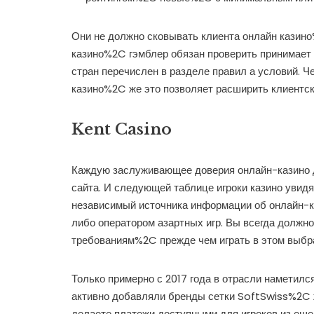
Они не должно сковывать клиента онлайн казино
казино%2C гэмблер обязан проверить принимает 
стран перечислен в разделе правил а условий. 
казино%2C же это позволяет расширить клиентск
Kent Casino
Каждую заслуживающее доверия онлайн-казино д
сайта. И следующей таблице игроки казино увид
независимый источника информации об онлайн-к
либо оператором азартных игр. Вы всегда должн
требованиям%2C прежде чем играть в этом выбр
Только примерно с 2017 года в отрасли наметил
активно добавляли бренды сетки SoftSwiss%2C ж
делаете платежи доступными для игроков из еще