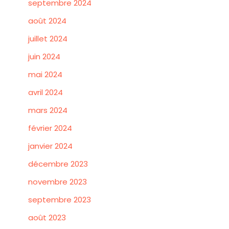
septembre 2024
août 2024
juillet 2024
juin 2024
mai 2024
avril 2024
mars 2024
février 2024
janvier 2024
décembre 2023
novembre 2023
septembre 2023
août 2023