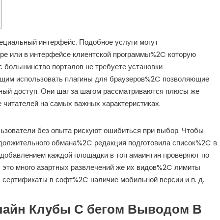
ециальный интерфейс. Подобное услуги могут
ере или в интерфейсе клиентской программы%2C которую
ас большинство порталов не требуете установки
ющим использовать плагины для браузеров%2C позволяющие
ный доступ. Они шаг за шагом рассматриваются плюсы же
 читателей на самых важных характеристиках.
ьзователи без опыта рискуют ошибиться при выбор. Чтобы
родолжительного обмана%2C редакция подготовила список%2C в
 добавлением каждой площадки в топ амаинтин проверяют по
 это много азартных развлечений же их видов%2C лимиты
сертификаты в софт%2C наличие мобильной версии и п. д.
лайн Клубы С бегом Выводом В