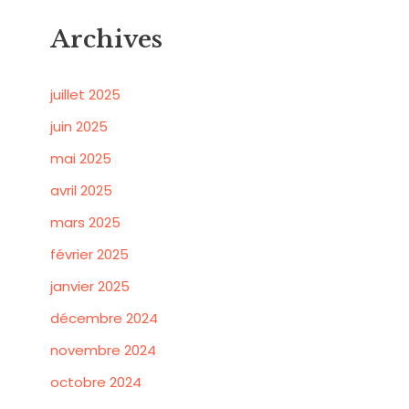
Archives
juillet 2025
juin 2025
mai 2025
avril 2025
mars 2025
février 2025
janvier 2025
décembre 2024
novembre 2024
octobre 2024