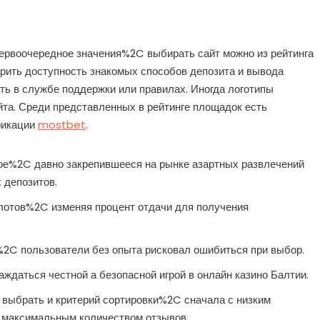
первоочередное значения%2C выбирать сайт можно из рейтинга
рить доступность знакомых способов депозита и вывода
ть в службе поддержки или правилах. Иногда логотипы
та. Среди представленных в рейтинге площадок есть
фикации
mostbet
.
ое%2C давно закрепившееся на рынке азартных развлечений
 депозитов.
слотов%2C изменяя процент отдачи для получения
2C пользователи без опыта рисковал ошибиться при выбор.
даться честной а безопасной игрой в онлайн казино Балтии.
 выбрать и критерий сортировки%2C сначала с низким
максимальным количеством отзывов.