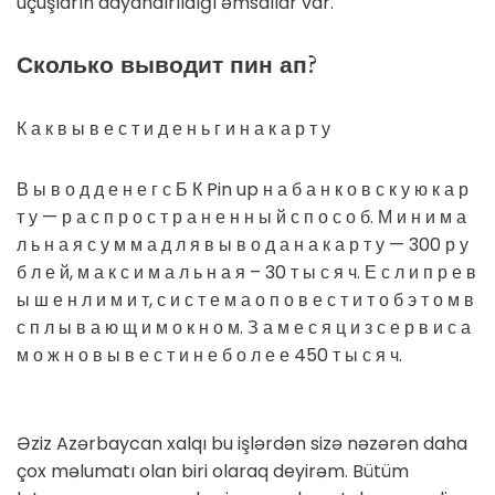
uçuşların dayandırıldığı əmsallar var.
Сколько выводит пин ап?
К а к в ы в е с т и д е н ь г и н а к а р т у
В ы в о д д е н е г с Б К Pin up н а б а н к о в с к у ю к а р
т у — р а с п р о с т р а н е н н ы й с п о с о б. М и н и м а
л ь н а я с у м м а д л я в ы в о д а н а к а р т у — 300 р у
б л е й, м а к с и м а л ь н а я – 30 т ы с я ч. Е с л и п р е в
ы ш е н л и м и т, с и с т е м а о п о в е с т и т о б э т о м в
с п л ы в а ю щ и м о к н о м. З а м е с я ц и з с е р в и с а
м о ж н о в ы в е с т и н е б о л е е 450 т ы с я ч.
Əziz Azərbaycan xalqı bu işlərdən sizə nəzərən daha
çox məlumatı olan biri olaraq deyirəm. Bütüm