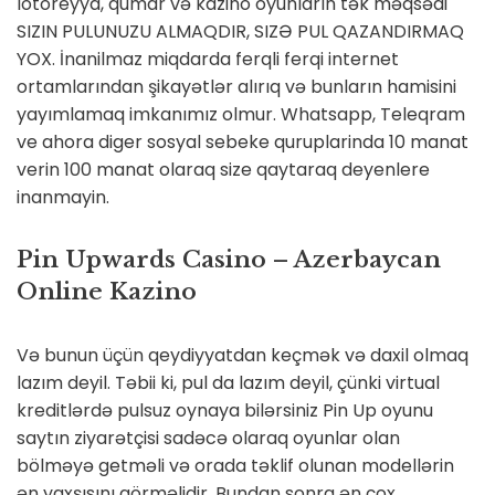
lotoreyya, qumar və kazino oyunların tək məqsədi
SIZIN PULUNUZU ALMAQDIR, SIZƏ PUL QAZANDIRMAQ
YOX. İnanilmaz miqdarda ferqli ferqi internet
ortamlarından şikayətlər alırıq və bunların hamisini
yayımlamaq imkanımız olmur. Whatsapp, Teleqram
ve ahora diger sosyal sebeke quruplarinda 10 manat
verin 100 manat olaraq size qaytaraq deyenlere
inanmayin.
Pin Upwards Casino – Azerbaycan
Online Kazino
Və bunun üçün qeydiyyatdan keçmək və daxil olmaq
lazım deyil. Təbii ki, pul da lazım deyil, çünki virtual
kreditlərdə pulsuz oynaya bilərsiniz Pin Up oyunu
saytın ziyarətçisi sadəcə olaraq oyunlar olan
bölməyə getməli və orada təklif olunan modellərin
ən yaxşısını görməlidir. Bundan sonra ən çox