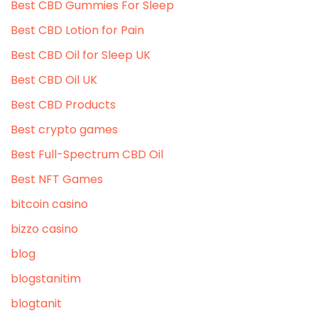
Best CBD Gummies For Sleep
Best CBD Lotion for Pain
Best CBD Oil for Sleep UK
Best CBD Oil UK
Best CBD Products
Best crypto games
Best Full-Spectrum CBD Oil
Best NFT Games
bitcoin casino
bizzo casino
blog
blogstanitim
blogtanit