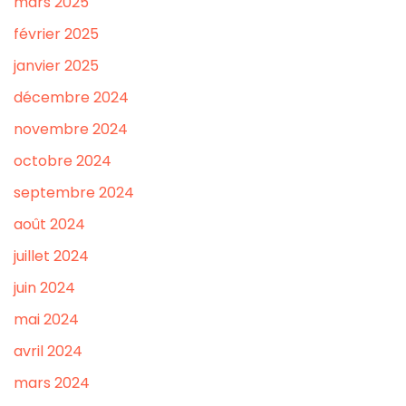
mars 2025
février 2025
janvier 2025
décembre 2024
novembre 2024
octobre 2024
septembre 2024
août 2024
juillet 2024
juin 2024
mai 2024
avril 2024
mars 2024