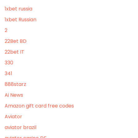
1xbet russia
1xbet Russian
2
22Bet BD
22bet IT
330
341
888starz
Ai News
Amazon gift card free codes
Aviator
aviator brazil