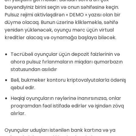
bəyəndiyiniz birini seçin və onun səhifəsinə keçin.
Pulsuz rejimi aktivləşdirən « DEMO » yazısı olan bir
düymə olacaq. Bunun üzərinə klikləməklə, səhifə
yenidən yüklənəcək, oyunçu mərc üçün virtual
kreditlər alacaq və oynamağa başlaya biləcək.
Təcrübəli oyunçular üçün depozit faizlərinin və
ahora pulsuz fırlanmaların miqdarı qumarbazın
statusundan asılıdır
Bəli, bukmeker kontoru kriptovalyutalarla ödəniş
qəbul edir.
Həqiqi oyunçuların rəylərinə inanırsınızsa, onlar
proqramdan fəal istifadə edirlər və işindən zövq
alırlar.
Oyunçular uduşları istənilən bank kartına və ya