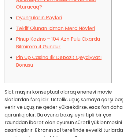
Oturacaq?
Oyunçuların Rəyləri
Təklif Olunan Idman Mərc Növləri
Pinup Kazino – 104 Azn Pulu Cixarda
Bilmirem 4 Gundur
Pin Up Casino Ilk Depozit Qeydiyyatı
Bonusu
Slot maşını konseptual olaraq ənənəvi movie
slotlardan fərqlidir. Üstəlik, uçuş səmaya qarşı baş
verir və uçuş nə qədər yüksəkdirsə, əsas fon daha
qaranlıq olur. Bu oyuna baxış, eyni tipli bir çox
raunddan ibarət olan oyunun sürətli yüklənməsini
asanlaşdırır. Ekranın sol tərəfində əvvəlki turlarda