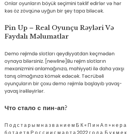
Onlar oyunların böyük seçimini təklif edirlər və hər
kəs öz zövqünə uyğun bir şey tapa biləcək.
Pin Up – Real Oyunçu Rəyləri Və
Faydalı Məlumatlar
Demo rejimdə slotları qeydiyyatdan keçmədən
oynaya bilərsiniz. [newline]Bu rejim slotların
mexanizmini anlamağınıza, mahiyyəti ilə daha yaxşı
tanış olmağınıza kömək edəcək. Təcrübəli
oyunçuların bir çoxu demo rejimlə başlayıb yavaş-
yavaş irəliləyirlər.
Что стало с пин-ап?
П о д с т а р ы м н а з в а н и е м Б К « П и н А п » н е р а
б о т а е т в Р о с с и и с м а р т а 2022 г о д а. Б у к м е к