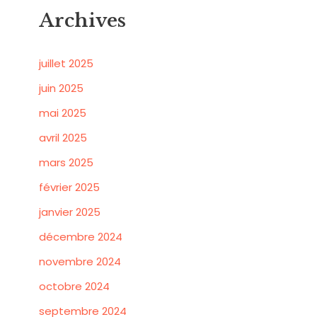
Archives
juillet 2025
juin 2025
mai 2025
avril 2025
mars 2025
février 2025
janvier 2025
décembre 2024
novembre 2024
octobre 2024
septembre 2024