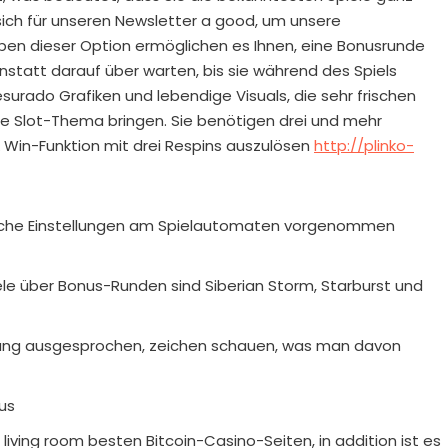
 sich für unseren Newsletter a good, um unsere
ben dieser Option ermöglichen es Ihnen, eine Bonusrunde
nstatt darauf über warten, bis sie während des Spiels
surado Grafiken und lebendige Visuals, die sehr frischen
e Slot-Thema bringen. Sie benötigen drei und mehr
Win-Funktion mit drei Respins auszulösen
http://plinko-
welche Einstellungen am Spielautomaten vorgenommen
le über Bonus-Runden sind Siberian Storm, Starburst und
hlung ausgesprochen, zeichen schauen, was man davon
aus
 living room besten Bitcoin-Casino-Seiten, in addition ist es