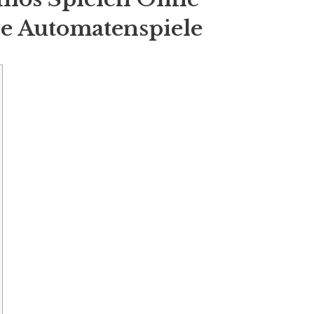
e Automatenspiele