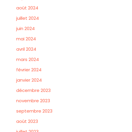
août 2024
juillet 2024
juin 2024
mai 2024
avril 2024
mars 2024
février 2024
janvier 2024
décembre 2023
novembre 2023
septembre 2023
août 2023
juillet 2023