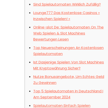
Sind Spielautomaten Wirklich Zufällig?
Lounge777 Das Kostenlose Casinos »
Inzwischen Spielen! »
Online-slot De: Spielautomaten On The
Web Spielen & Slot Machines
Bewertungen Lesen
Top Neuerscheinungen An Kostenlosen
Spielautomaten
Ist Dasjenige Spielen Von Slot Machines
Mit Kryptowährung Sicher?
Nutze Bonusangebote, Um Echtes Geld
Zu Gewinnen
Top 5 Spielautomaten In Deutschland I
Am September 2024
Spielautomaten Einfach Spielen