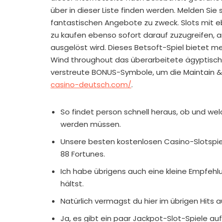
über in dieser Liste finden werden. Melden Sie
fantastischen Angebote zu zweck. Slots mit e
zu kaufen ebenso sofort darauf zuzugreifen, a
ausgelöst wird. Dieses Betsoft-Spiel bietet me
Wind throughout das überarbeitete ägyptisch
verstreute BONUS-Symbole, um die Maintain & 
casino-deutsch.com/
.
So findet person schnell heraus, ob und 
werden müssen.
Unsere besten kostenlosen Casino-Slotspie
88 Fortunes.
Ich habe übrigens auch eine kleine Empfe
hältst.
Natürlich vermagst du hier im übrigen Hits 
Ja, es gibt ein paar Jackpot-Slot-Spiele auf