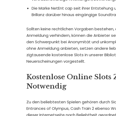
Die Marke NetEnt cap seit ihrer Entstehung 
Brillanz darüber hinaus eingängige Soundtra
Sollten keine rechtlichen Vorgaben bestehen,
Anmeldung verhindern, können die Anbieter sel
den Schwerpunkt bei Anonymität und unkompliz
ohne Anmeldung anbieten, setzen andere lieber
zigtausende kostenlose Slots in unserer Bibli
Neuerscheinungen vorgestellt.
Kostenlose Online Slots
Notwendig
Zu den beliebtesten Spielen gehören durch Si
Entrances of Olympus, Cash Train 2 ebenso Wa
dieser Internetseite nach Beliebtheit geordne