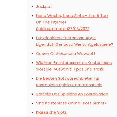
Jackpot
Neue Woche, Neue Slots – Ihre 5 Top
On The Internet
Spielautomaten27/06/2022
Funktionieren Kostenlose Apps
Eigentlich Genauso Wie Echtgeldspiele?
Queen Of Alexandria Wowpot!
Wie Man Ein Interessantes Kostenloses
Slotspiel Auswählt: Tipps Und Tricks
Die Besten Softwareanbieter Für
Kostenlose Spielautomatenspiele
Vorteile Des Spielens An Kostenlosen
Sind Kostenlose Online-slots Sicher?
Klassische Slots