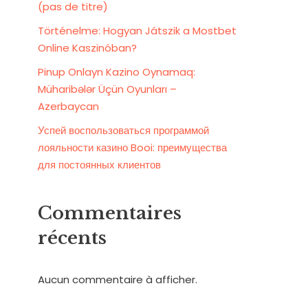
(pas de titre)
Történelme: Hogyan Játszik a Mostbet
Online Kaszinóban?
Pinup Onlayn Kazino Oynamaq:
Müharibələr Üçün Oyunları –
Azerbaycan
Успей воспользоваться программой
лояльности казино Booi: преимущества
для постоянных клиентов
Commentaires
récents
Aucun commentaire à afficher.