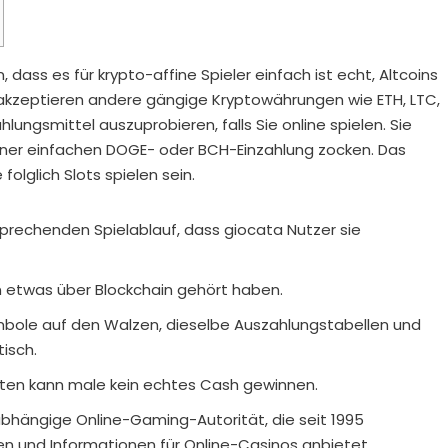
 dass es für krypto-affine Spieler einfach ist echt, Altcoins
n akzeptieren andere gängige Kryptowährungen wie ETH, LTC,
lungsmittel auszuprobieren, falls Sie online spielen. Sie
iner einfachen DOGE- oder BCH-Einzahlung zocken. Das
folglich Slots spielen sein.
prechenden Spielablauf, dass giocata Nutzer sie
n etwas über Blockchain gehört haben.
mbole auf den Walzen, dieselbe Auszahlungstabellen und
isch.
aten kann male kein echtes Cash gewinnen.
nabhängige Online-Gaming-Autorität, die seit 1995
n und Informationen für Online-Casinos anbietet.