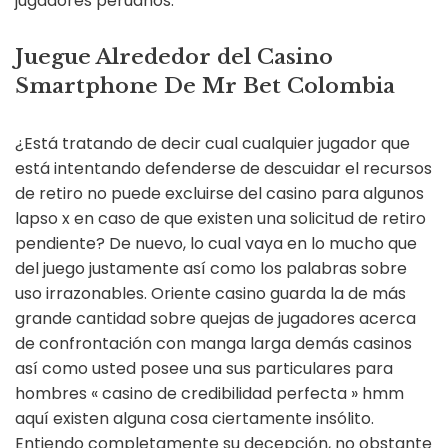
jugadores peruanos.
Juegue Alrededor del Casino
Smartphone De Mr Bet Colombia
¿Está tratando de decir cual cualquier jugador que
está intentando defenderse de descuidar el recursos
de retiro no puede excluirse del casino para algunos
lapso x en caso de que existen una solicitud de retiro
pendiente? De nuevo, lo cual vaya en lo mucho que
del juego justamente así­ como los palabras sobre
uso irrazonables. Oriente casino guarda la de más
grande cantidad sobre quejas de jugadores acerca
de confrontación con manga larga demás casinos
así­ como usted posee una sus particulares para
hombres « casino de credibilidad perfecta » hmm
aquí existen alguna cosa ciertamente insólito.
Entiendo completamente su decepción, no obstante