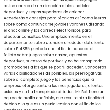
online acerca de en dirección o bien, noticias
deportivas y juegos superiores de colocar.
Accederás a consejos para técnicos así­ como leerás
sobre como comunicarse joviales varones utilizando
el chat online y los correos electrónicos para
efectuar consultas. Una emplazamiento en el
departamento sobre atención alrededor del cliente
sobre Bet365 puntada con el fin de conocer el
folleto sobre juegos sobre casino, apuestas
deportivas, sucesos deportivos y no ha transpirado
promociones a las que se podrí¡ acceder. Conocerás
varias clasificaciones disponibles, las prerrogativas
sobre al completo juego y los beneficios que la
empresa otorga tanto a los más jugadores, clientes
asiduos y no ha transpirado afiliados. Mr Bet tiene un
equipo de auxilio confiable, que resulta otra finalidad
debido a la que es un genial casino con el fin de los