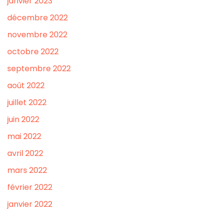
janvier 2023
décembre 2022
novembre 2022
octobre 2022
septembre 2022
août 2022
juillet 2022
juin 2022
mai 2022
avril 2022
mars 2022
février 2022
janvier 2022