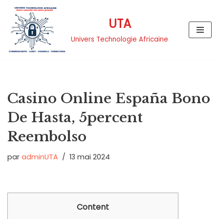
UTA
Aller
au
Univers Technologie Africaine
contenu
Casino Online España Bono
De Hasta, 5percent
Reembolso
par
adminUTA
13 mai 2024
Content