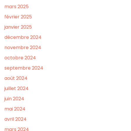
mars 2025
février 2025
janvier 2025
décembre 2024
novembre 2024
octobre 2024
septembre 2024
août 2024
juillet 2024
juin 2024
mai 2024
avril 2024
mars 2024