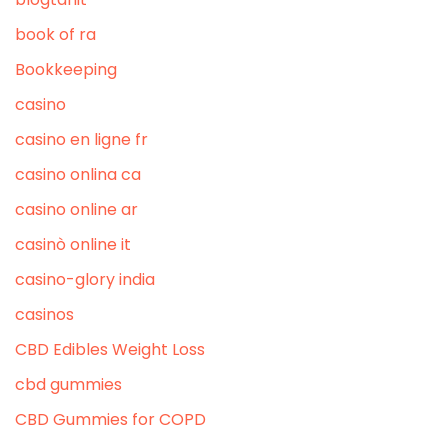
book of ra
Bookkeeping
casino
casino en ligne fr
casino onlina ca
casino online ar
casinò online it
casino-glory india
casinos
CBD Edibles Weight Loss
cbd gummies
CBD Gummies for COPD