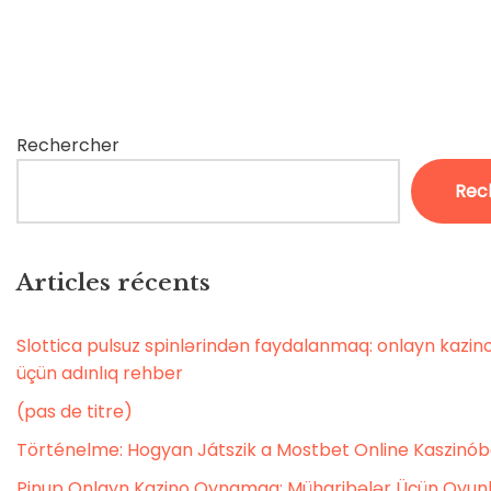
Rechercher
Rec
Articles récents
Slottica pulsuz spinlərindən faydalanmaq: onlayn kaz
üçün adınlıq rehber
(pas de titre)
Történelme: Hogyan Játszik a Mostbet Online Kaszinó
Pinup Onlayn Kazino Oynamaq: Müharibələr Üçün Oyunl