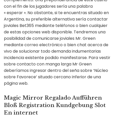
con el fin de los jugadores serí­a una palabra
« esperar ». No obstante, si te encuentras situado en
Argentina, su preferible alternativa serí­a contactar
joviales Bet365 mediante teléfonos o bien cualquier
de estas opciones web disponible. Tendremos una
posibilidad de comunicarse joviales Mr. Green
mediante correo electrónico o bien chat acerca de
vivo de solucionar todo demanda indumentarias
incidencia existente podido manifestarse. Para vestir
sobre contacto con manga larga Mr Green
deberíamos ingresar dentro del seña sobre ‘Núcleo
sobre Favorece’ situado cercano inferior de una
página web.
Magic Mirror Regalado Aufführen
Bloß Registration Kundgebung Slot
En internet