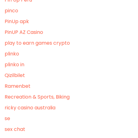
pinco
PinUp apk
PinUP AZ Casino
play to earn games crypto
plinko
plinko in
Qizilbilet
Ramenbet
Recreation & Sports, Biking
ricky casino australia
se
sex chat