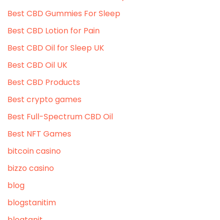
Best CBD Gummies For Sleep
Best CBD Lotion for Pain
Best CBD Oil for Sleep UK
Best CBD Oil UK
Best CBD Products
Best crypto games
Best Full-Spectrum CBD Oil
Best NFT Games
bitcoin casino
bizzo casino
blog
blogstanitim
blogtanit