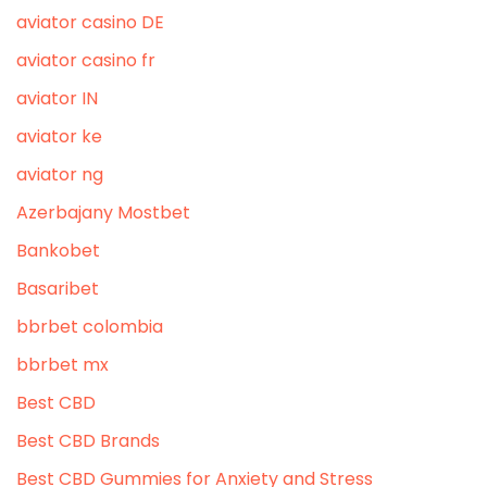
aviator casino DE
aviator casino fr
aviator IN
aviator ke
aviator ng
Azerbajany Mostbet
Bankobet
Basaribet
bbrbet colombia
bbrbet mx
Best CBD
Best CBD Brands
Best CBD Gummies for Anxiety and Stress