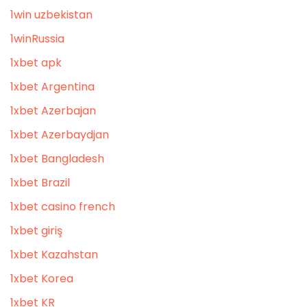
1win uzbekistan
1winRussia
1xbet apk
1xbet Argentina
1xbet Azerbajan
1xbet Azerbaydjan
1xbet Bangladesh
1xbet Brazil
1xbet casino french
1xbet giriş
1xbet Kazahstan
1xbet Korea
1xbet KR