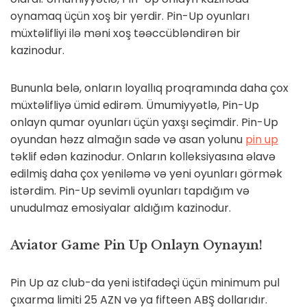
oynamaq üçün xoş bir yerdir. Pin-Up oyunları
müxtəlifliyi ilə məni xoş təəccübləndirən bir
kazinodur.
Bununla belə, onların loyallıq proqramında daha çox
müxtəlifliyə ümid edirəm. Ümumiyyətlə, Pin-Up
onlayn qumar oyunları üçün yaxşı seçimdir. Pin-Up
oyundan həzz almağın sadə və asan yolunu
pin up
təklif edən kazinodur. Onların kolleksiyasına əlavə
edilmiş daha çox yeniləmə və yeni oyunları görmək
istərdim. Pin-Up sevimli oyunları tapdığım və
unudulmaz emosiyalar aldığım kazinodur.
Aviator Game Pin Up Onlayn Oynayın!
Pin Up az club-da yeni istifadəçi üçün minimum pul
çıxarma limiti 25 AZN və ya fifteen ABŞ dollarıdır.