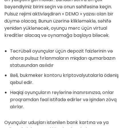
bəyəndiyiniz birini seçin və onun səhifəsinə keçin.
Pulsuz rejimi aktivləşdirən « DEMO » yazısı olan bir
düymə olacaq. Bunun üzərinə klikləməklə, səhifə
yenidən yüklənəcək, oyunçu mərc üçün virtual
kreditlər alacaq və oynamağa başlaya biləcək.
Təcrübəli oyunçular üçün depozit faizlərinin və
ahora pulsuz fırlanmaların miqdarı qumarbazın
statusundan asılıdır
Bəli, bukmeker kontoru kriptovalyutalarla ödəniş
qəbul edir.
Həqiqi oyunçuların rəylərinə inanırsınızsa, onlar
proqramdan fəal istifadə edirlər və işindən zövq
alırlar.
Oyunçular uduşları istənilən bank kartına və ya