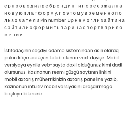
е р п р о в о д и л р е б р е н д и н г и п е р е е з ж а л н а
н о в у ю п л а т ф о р м у, п о э т о м у в р е м е н н о п о
л ь з о в а т е л и Pin number Up н е м о г л и з а й т и н а
с а й т и л и о ф о р м и т ь п а р и н а с п о р т в п р и л о
ж е н и и.
İstifadəçinin seçdiyi ödəmə sistemindən asılı olaraq
pulun köçməsi üçün tələb olunan vaxt dəyişir. Mobil
versiyaya eynilə veb-sayta daxil olduğunuz kimi daxil
olursunuz. Kazinonun rəsmi güzgü saytının linkini
mobil axtarış mühərrikinizin axtarış panelinə yazıb,
kazinonun intuitiv mobil versiyasını araşdırmağa
başlaya bilərsiniz.