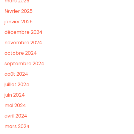
mars 2025
février 2025
janvier 2025
décembre 2024
novembre 2024
octobre 2024
septembre 2024
août 2024
juillet 2024
juin 2024
mai 2024
avril 2024
mars 2024