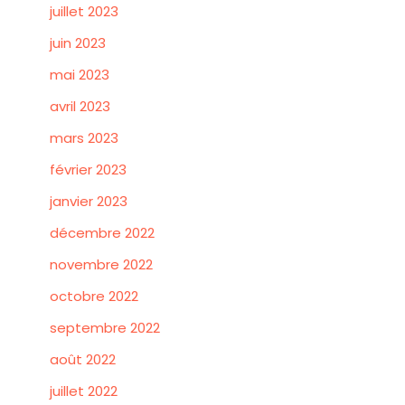
juillet 2023
juin 2023
mai 2023
avril 2023
mars 2023
février 2023
janvier 2023
décembre 2022
novembre 2022
octobre 2022
septembre 2022
août 2022
juillet 2022