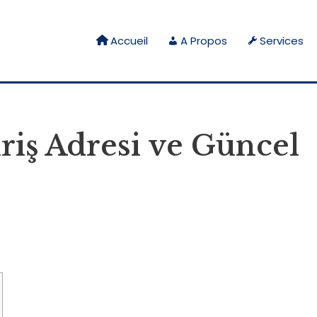
Accueil
A Propos
Services
riş Adresi ve Güncel