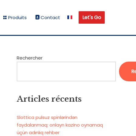
Let's Go
Produits
Contact
Rechercher
R
Articles récents
Slottica pulsuz spinlərindən
faydalanmaq: onlayn kazino oynamaq
üçün adınlıq rehber