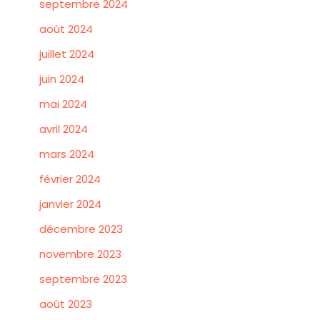
septembre 2024
août 2024
juillet 2024
juin 2024
mai 2024
avril 2024
mars 2024
février 2024
janvier 2024
décembre 2023
novembre 2023
septembre 2023
août 2023