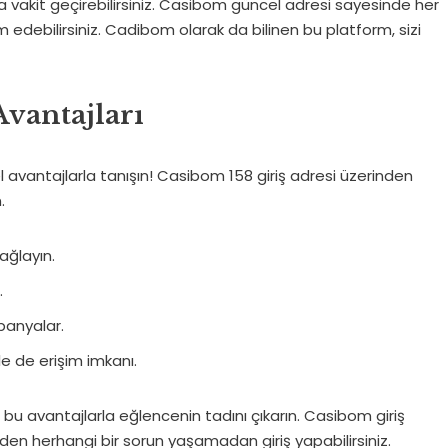
a vakit geçirebilirsiniz. Casibom güncel adresi sayesinde her
debilirsiniz. Cadibom olarak da bilinen bu platform, sizi
vantajları
 avantajlarla tanışın! Casibom 158 giriş adresi üzerinden
.
ağlayın.
.
panyalar.
e de erişim imkanı.
 bu avantajlarla eğlencenin tadını çıkarın. Casibom giriş
en herhangi bir sorun yaşamadan giriş yapabilirsiniz.