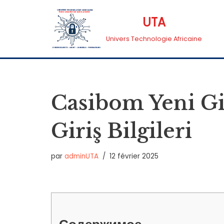
UTA
Aller
Univers Technologie Africaine
au
contenu
Casibom Yeni Gi
Giriş Bilgileri
par
adminUTA
12 février 2025