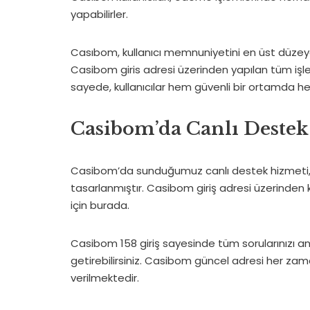
yapabilirler.
Casıbom, kullanıcı memnuniyetini en üst düzeye 
Casibom giris adresi üzerinden yapılan tüm işl
sayede, kullanıcılar hem güvenli bir ortamda hem
Casibom’da Canlı Destek
Casibom’da sunduğumuz canlı destek hizmeti, kul
tasarlanmıştır. Casibom giriş adresi üzerinden
için burada.
Casibom 158 giriş sayesinde tüm sorularınızı an
getirebilirsiniz. Casibom güncel adresi her zam
verilmektedir.