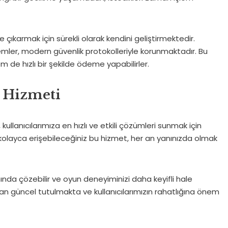
çıkarmak için sürekli olarak kendini geliştirmektedir.
emler, modern güvenlik protokolleriyle korunmaktadır. Bu
 de hızlı bir şekilde ödeme yapabilirler.
 Hizmeti
lanıcılarımıza en hızlı ve etkili çözümleri sunmak için
 kolayca erişebileceğiniz bu hizmet, her an yanınızda olmak
ında çözebilir ve oyun deneyiminizi daha keyifli hale
an güncel tutulmakta ve kullanıcılarımızın rahatlığına önem