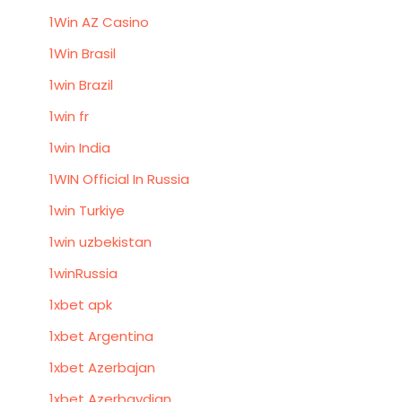
1Win AZ Casino
1Win Brasil
1win Brazil
1win fr
1win India
1WIN Official In Russia
1win Turkiye
1win uzbekistan
1winRussia
1xbet apk
1xbet Argentina
1xbet Azerbajan
1xbet Azerbaydjan