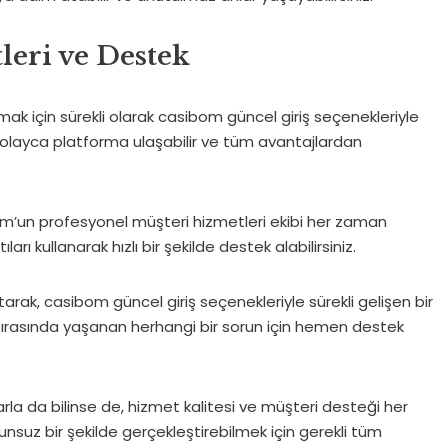
eri ve Destek
nmak için sürekli olarak casibom güncel giriş seçenekleriyle
olayca platforma ulaşabilir ve tüm avantajlardan
bom’un profesyonel müşteri hizmetleri ekibi her zaman
rı kullanarak hızlı bir şekilde destek alabilirsiniz.
rak, casibom güncel giriş seçenekleriyle sürekli gelişen bir
sırasında yaşanan herhangi bir sorun için hemen destek
rla da bilinse de, hizmet kalitesi ve müşteri desteği her
runsuz bir şekilde gerçekleştirebilmek için gerekli tüm