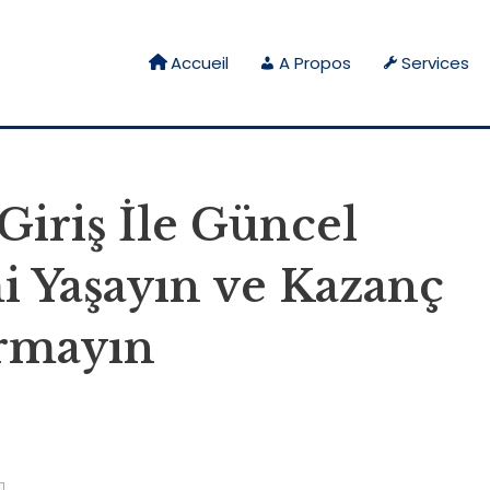
Accueil
A Propos
Services
iriş İle Güncel
 Yaşayın ve Kazanç
ırmayın