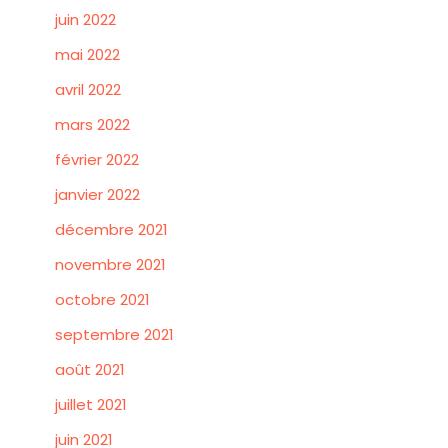
juin 2022
mai 2022
avril 2022
mars 2022
février 2022
janvier 2022
décembre 2021
novembre 2021
octobre 2021
septembre 2021
août 2021
juillet 2021
juin 2021