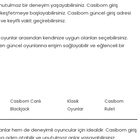
utulmaz bir deneyim yaşayabilirsiniz. Casibom giriş
keşfetmeye başlayabilirsiniz. Casibom güncel giriş adresi
keyifli vakit geçirebilirsiniz.
unlar arasından kendinize uygun olanları seçebilirsiniz.
n güncel oyunlarına erişim sağlayabilir ve eğlenceli bir
Casibom Canlı
Klasik
Casibom
Blackjack
Oyunlar
Rulet
lar hem de deneyimli oyuncular için idealdir. Casibom giriş
adım atabilir ve unutulmaz anlar yaşayabilirsiniz.