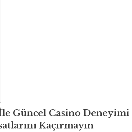
İle Güncel Casino Deneyimi
satlarını Kaçırmayın