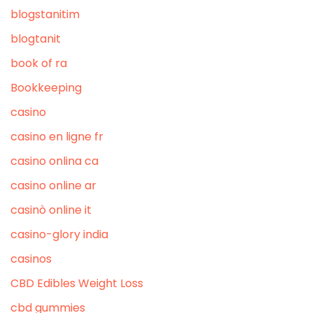
blogstanitim
blogtanit
book of ra
Bookkeeping
casino
casino en ligne fr
casino onlina ca
casino online ar
casinò online it
casino-glory india
casinos
CBD Edibles Weight Loss
cbd gummies