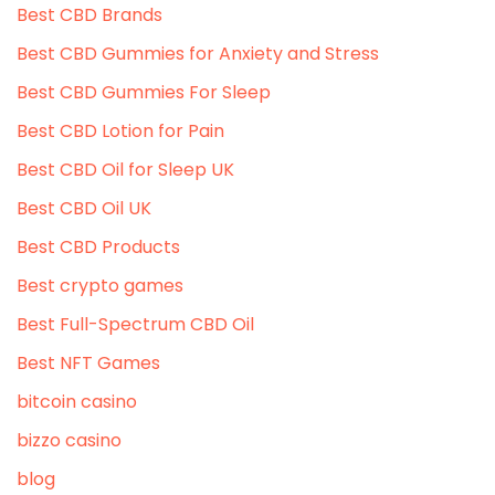
Best CBD Brands
Best CBD Gummies for Anxiety and Stress
Best CBD Gummies For Sleep
Best CBD Lotion for Pain
Best CBD Oil for Sleep UK
Best CBD Oil UK
Best CBD Products
Best crypto games
Best Full-Spectrum CBD Oil
Best NFT Games
bitcoin casino
bizzo casino
blog