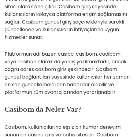
sitesi olarak öne çıkar. Casibom giriş sayesinde
kullanıcıların kolayca platforma erişim sağlamasını
sağlar. Casibom güncel giriş seçenekleriyle sürekli
güncellenen ve kullanıcıların ihtiyaçlarına uygun
hizmetler sunar.
Platformun adı bazen casibo, casıbom, cadibom
veya casibon olarak da yanlış yazılmaktadır, ancak
doğru adres casibom giris şeklindedir. Casibom
güncel bağlantıları sayesinde kullanıcılar her zaman
en son güncellemelerden haberdar olabilir ve
platformun tüm avantajlarından yararlanabilir.
Casibom’da Neler Var?
Casibom, kullanıcılarına eşsiz bir kumar deneyimi
sunan bir casino giriş ve bahis sitesidir. Casibom