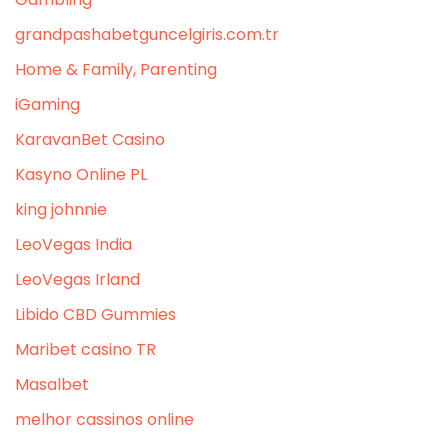
grandpashabetguncelgiris.com.tr
Home & Family, Parenting
iGaming
KaravanBet Casino
Kasyno Online PL
king johnnie
LeoVegas India
LeoVegas Irland
Libido CBD Gummies
Maribet casino TR
Masalbet
melhor cassinos online