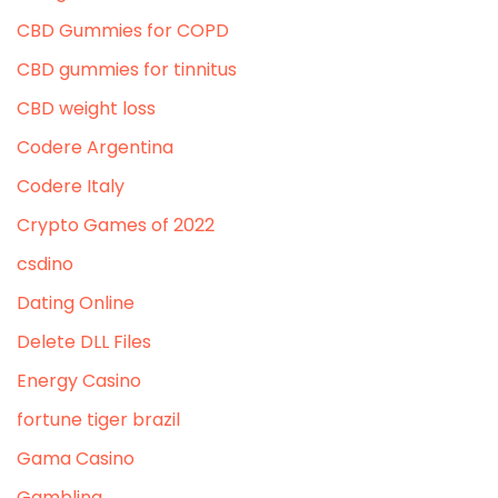
CBD Gummies for COPD
CBD gummies for tinnitus
CBD weight loss
Codere Argentina
Codere Italy
Crypto Games of 2022
csdino
Dating Online
Delete DLL Files
Energy Casino
fortune tiger brazil
Gama Casino
Gambling