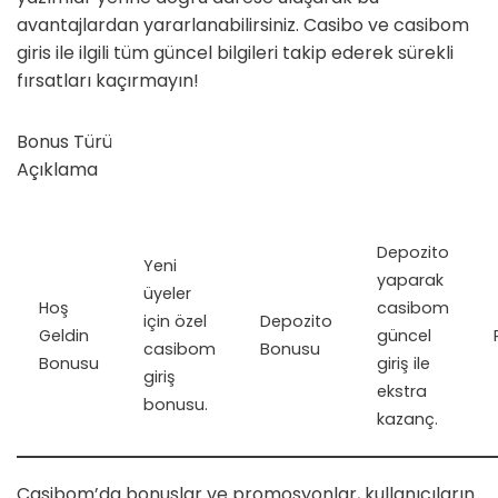
avantajlardan yararlanabilirsiniz. Casibo ve casibom
giris ile ilgili tüm güncel bilgileri takip ederek sürekli
fırsatları kaçırmayın!
Bonus Türü
Açıklama
Depozito
Yeni
yaparak
üyeler
Hoş
casibom
için özel
Depozito
Geldin
güncel
casibom
Bonusu
Bonusu
giriş ile
giriş
ekstra
bonusu.
kazanç.
Casibom’da bonuslar ve promosyonlar, kullanıcıların