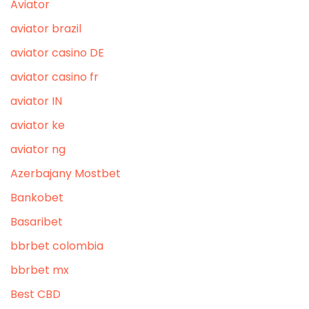
Aviator
aviator brazil
aviator casino DE
aviator casino fr
aviator IN
aviator ke
aviator ng
Azerbajany Mostbet
Bankobet
Basaribet
bbrbet colombia
bbrbet mx
Best CBD