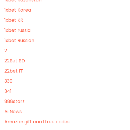
1xbet Korea
1xbet KR
1xbet russia
1xbet Russian
2
22Bet BD
22bet IT
330
341
888starz
Ai News
Amazon gift card free codes