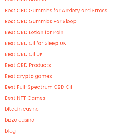
Best CBD Gummies for Anxiety and Stress
Best CBD Gummies For Sleep
Best CBD Lotion for Pain
Best CBD Oil for Sleep UK
Best CBD Oil UK
Best CBD Products
Best crypto games
Best Full-Spectrum CBD Oil
Best NFT Games
bitcoin casino
bizzo casino
blog