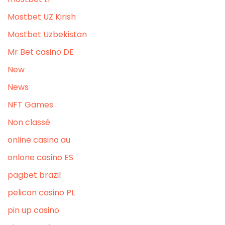
Mostbet UZ Kirish
Mostbet Uzbekistan
Mr Bet casino DE
New
News
NFT Games
Non classé
online casino au
onlone casino ES
pagbet brazil
pelican casino PL
pin up casino