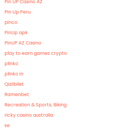
Pin UP Casino AZ
Pin Up Peru
pinco
PinUp apk
PinUP AZ Casino
play to earn games crypto
plinko
plinko in
Qizilbilet
Ramenbet
Recreation & Sports, Biking
ricky casino australia
se