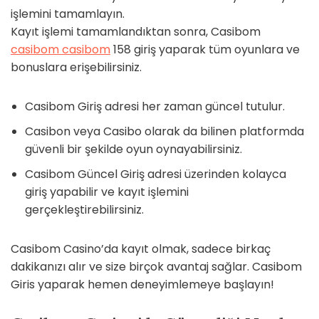
işlemini tamamlayın.
Kayıt işlemi tamamlandıktan sonra, Casibom
casibom casibom
158 giriş yaparak tüm oyunlara ve
bonuslara erişebilirsiniz.
Casibom Giriş adresi her zaman güncel tutulur.
Casibon veya Casibo olarak da bilinen platformda
güvenli bir şekilde oyun oynayabilirsiniz.
Casibom Güncel Giriş adresi üzerinden kolayca
giriş yapabilir ve kayıt işlemini
gerçekleştirebilirsiniz.
Casibom Casino’da kayıt olmak, sadece birkaç
dakikanızı alır ve size birçok avantaj sağlar. Casibom
Giris yaparak hemen deneyimlemeye başlayın!