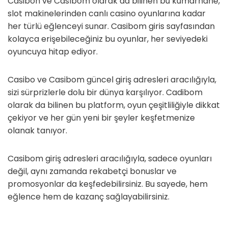
Casibon ve Casıbom olarak da bilinen bu kumarhane,
slot makinelerinden canlı casino oyunlarına kadar
her türlü eğlenceyi sunar. Casibom giris sayfasından
kolayca erişebileceğiniz bu oyunlar, her seviyedeki
oyuncuya hitap ediyor.
Casibo ve Casibom güncel giriş adresleri aracılığıyla,
sizi sürprizlerle dolu bir dünya karşılıyor. Cadibom
olarak da bilinen bu platform, oyun çeşitliliğiyle dikkat
çekiyor ve her gün yeni bir şeyler keşfetmenize
olanak tanıyor.
Casibom giriş adresleri aracılığıyla, sadece oyunları
değil, aynı zamanda rekabetçi bonuslar ve
promosyonlar da keşfedebilirsiniz. Bu sayede, hem
eğlence hem de kazanç sağlayabilirsiniz.