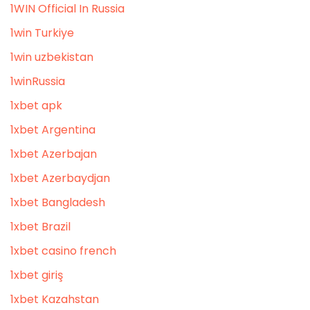
1WIN Official In Russia
1win Turkiye
1win uzbekistan
1winRussia
1xbet apk
1xbet Argentina
1xbet Azerbajan
1xbet Azerbaydjan
1xbet Bangladesh
1xbet Brazil
1xbet casino french
1xbet giriş
1xbet Kazahstan