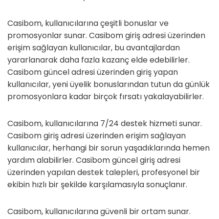
Casibom, kullanıcılarına çeşitli bonuslar ve
promosyonlar sunar. Casibom giriş adresi üzerinden
erişim sağlayan kullanıcılar, bu avantajlardan
yararlanarak daha fazla kazanç elde edebilirler.
Casibom güncel adresi üzerinden giriş yapan
kullanıcılar, yeni üyelik bonuslarından tutun da günlük
promosyonlara kadar birçok fırsatı yakalayabilirler.
Casibom, kullanıcılarına 7/24 destek hizmeti sunar.
Casibom giriş adresi üzerinden erişim sağlayan
kullanıcılar, herhangi bir sorun yaşadıklarında hemen
yardım alabilirler. Casibom güncel giriş adresi
üzerinden yapılan destek talepleri, profesyonel bir
ekibin hızlı bir şekilde karşılamasıyla sonuçlanır.
Casibom, kullanıcılarına güvenli bir ortam sunar.