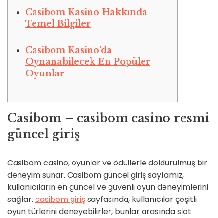
Casibom Kasino Hakkında
Temel Bilgiler
Casibom Kasino’da
Oynanabilecek En Popüler
Oyunlar
Casibom – casibom casino resmi
güncel giriş
Casibom casino, oyunlar ve ödüllerle doldurulmuş bir
deneyim sunar. Casibom güncel giriş sayfamız,
kullanıcıların en güncel ve güvenli oyun deneyimlerini
sağlar.
casibom giriş
sayfasında, kullanıcılar çeşitli
oyun türlerini deneyebilirler, bunlar arasında slot