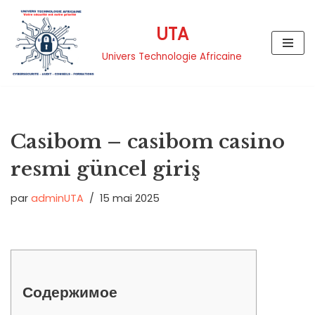
UTA
Aller
au
Univers Technologie Africaine
contenu
Casibom – casibom casino
resmi güncel giriş
par
adminUTA
15 mai 2025
Содержимое