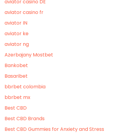
aviator casino DE
aviator casino fr
aviator IN
aviator ke
aviator ng
Azerbajany Mostbet
Bankobet
Basaribet
bbrbet colombia
bbrbet mx
Best CBD
Best CBD Brands
Best CBD Gummies for Anxiety and Stress