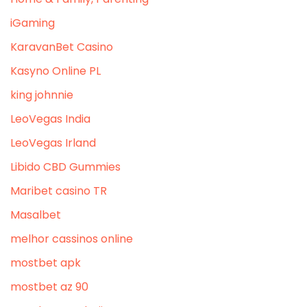
iGaming
KaravanBet Casino
Kasyno Online PL
king johnnie
LeoVegas India
LeoVegas Irland
Libido CBD Gummies
Maribet casino TR
Masalbet
melhor cassinos online
mostbet apk
mostbet az 90