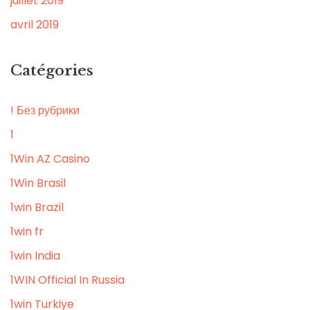
juillet 2019
avril 2019
Catégories
! Без рубрики
1
1Win AZ Casino
1Win Brasil
1win Brazil
1win fr
1win India
1WIN Official In Russia
1win Turkiye