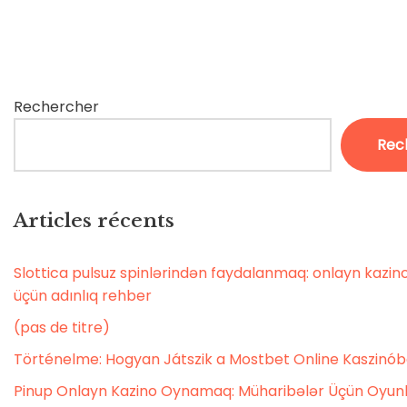
Rechercher
Rec
Articles récents
Slottica pulsuz spinlərindən faydalanmaq: onlayn kaz
üçün adınlıq rehber
(pas de titre)
Történelme: Hogyan Játszik a Mostbet Online Kaszinó
Pinup Onlayn Kazino Oynamaq: Müharibələr Üçün Oyunl