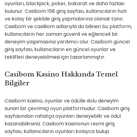
oyunları, blackjack, poker, bakarat ve daha fazlası
bulunur. Casibom 158 giriş sayfası, kullanıcıların hızlı
ve kolay bir şekilde giriş yapmalarına olanak tanır.
Casibom ve casiBom adlarıyla da bilinen bu platform,
kullanıcıların her zaman güvenli ve eğlenceli bir
deneyim yaşamasına yardımcı olur. Casibom güncel
giriş sayfası, kullanıcıların en güncel oyunlar ve
teklifleri deneyebilmesi için tasarlanmıştır.
Casibom Kasino Hakkında Temel
Bilgiler
Casibom kasino, oyunlar ve ödülle dolu deneyim
sunan bir çevrimiçi oyun platformudur. Casibom giriş
sayfasından rahatça oyunları deneyebilir ve ödül
kazanabilirsiniz. Casibom kasinonun resmi giriş
sayfası, kullanıcıların oyunları kolayca bulup