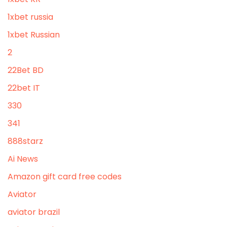
1xbet russia
1xbet Russian
2
22Bet BD
22bet IT
330
341
888starz
Ai News
Amazon gift card free codes
Aviator
aviator brazil