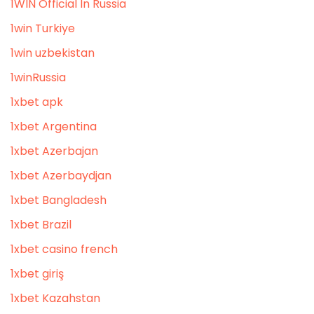
1WIN Official In Russia
1win Turkiye
1win uzbekistan
1winRussia
1xbet apk
1xbet Argentina
1xbet Azerbajan
1xbet Azerbaydjan
1xbet Bangladesh
1xbet Brazil
1xbet casino french
1xbet giriş
1xbet Kazahstan