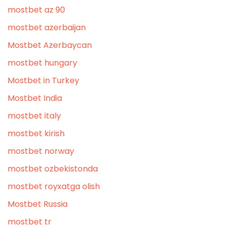
mostbet az 90
mostbet azerbaijan
Mostbet Azerbaycan
mostbet hungary
Mostbet in Turkey
Mostbet India
mostbet italy
mostbet kirish
mostbet norway
mostbet ozbekistonda
mostbet royxatga olish
Mostbet Russia
mostbet tr