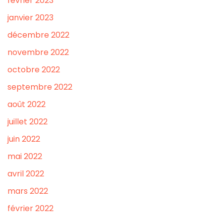
février 2023
janvier 2023
décembre 2022
novembre 2022
octobre 2022
septembre 2022
août 2022
juillet 2022
juin 2022
mai 2022
avril 2022
mars 2022
février 2022