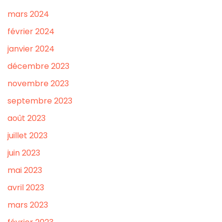
mars 2024
février 2024
janvier 2024
décembre 2023
novembre 2023
septembre 2023
août 2023
juillet 2023
juin 2023
mai 2023
avril 2023
mars 2023