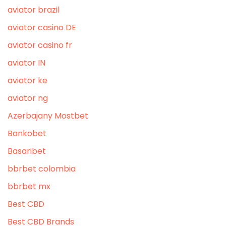
aviator brazil
aviator casino DE
aviator casino fr
aviator IN
aviator ke
aviator ng
Azerbajany Mostbet
Bankobet
Basaribet
bbrbet colombia
bbrbet mx
Best CBD
Best CBD Brands