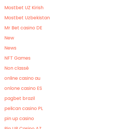
Mostbet UZ Kirish
Mostbet Uzbekistan
Mr Bet casino DE
New
News
NFT Games
Non classé
online casino au
onlone casino ES
pagbet brazil
pelican casino PL
pin up casino
Pin UP Casino AZ