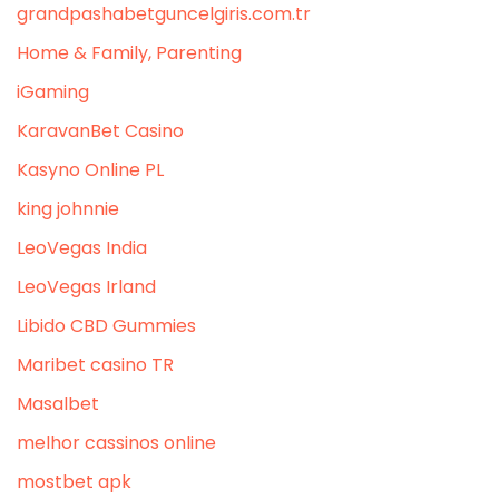
grandpashabetguncelgiris.com.tr
Home & Family, Parenting
iGaming
KaravanBet Casino
Kasyno Online PL
king johnnie
LeoVegas India
LeoVegas Irland
Libido CBD Gummies
Maribet casino TR
Masalbet
melhor cassinos online
mostbet apk