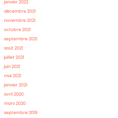
janvier 2022
décembre 2021
novembre 2021
octobre 2021
septembre 2021
août 2021
juillet 2021
juin 2021
mai 2021
janvier 2021
avril 2020
mars 2020
septembre 2019