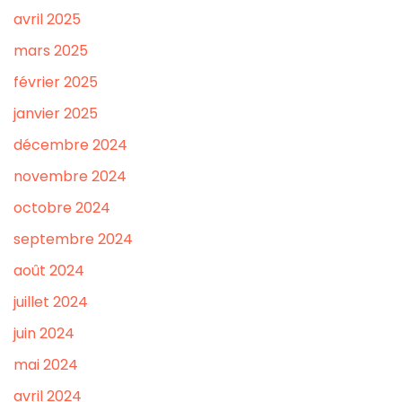
avril 2025
mars 2025
février 2025
janvier 2025
décembre 2024
novembre 2024
octobre 2024
septembre 2024
août 2024
juillet 2024
juin 2024
mai 2024
avril 2024