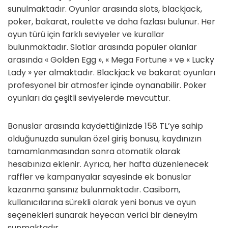
sunulmaktadır. Oyunlar arasında slots, blackjack,
poker, bakarat, roulette ve daha fazlası bulunur. Her
oyun türü için farklı seviyeler ve kurallar
bulunmaktadır. Slotlar arasında popüler olanlar
arasında « Golden Egg », « Mega Fortune » ve « Lucky
Lady » yer almaktadır. Blackjack ve bakarat oyunları
profesyonel bir atmosfer içinde oynanabilir. Poker
oyunları da çeşitli seviyelerde mevcuttur.
Bonuslar arasında kaydettiğinizde 158 TL’ye sahip
olduğunuzda sunulan özel giriş bonusu, kaydınızın
tamamlanmasından sonra otomatik olarak
hesabınıza eklenir. Ayrıca, her hafta düzenlenecek
raffler ve kampanyalar sayesinde ek bonuslar
kazanma şansınız bulunmaktadır. Casibom,
kullanıcılarına sürekli olarak yeni bonus ve oyun
seçenekleri sunarak heyecan verici bir deneyim
sunmaktadır.