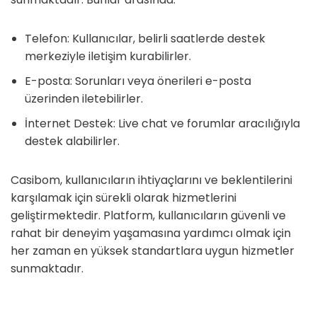
Telefon: Kullanıcılar, belirli saatlerde destek
merkeziyle iletişim kurabilirler.
E-posta: Sorunları veya önerileri e-posta
üzerinden iletebilirler.
İnternet Destek: Live chat ve forumlar aracılığıyla
destek alabilirler.
Casibom, kullanıcıların ihtiyaçlarını ve beklentilerini
karşılamak için sürekli olarak hizmetlerini
geliştirmektedir. Platform, kullanıcıların güvenli ve
rahat bir deneyim yaşamasına yardımcı olmak için
her zaman en yüksek standartlara uygun hizmetler
sunmaktadır.