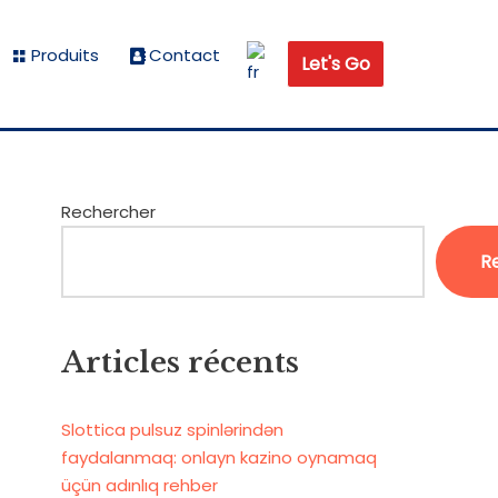
Produits
Contact
Let's Go
Rechercher
R
Articles récents
Slottica pulsuz spinlərindən
faydalanmaq: onlayn kazino oynamaq
üçün adınlıq rehber