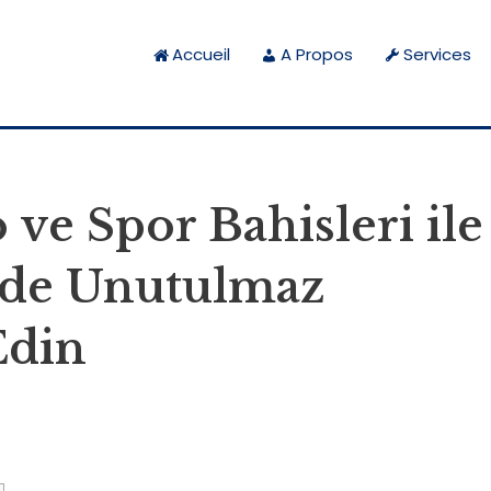
Accueil
A Propos
Services
ve Spor Bahisleri ile
’de Unutulmaz
Edin