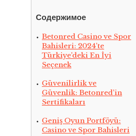
Содержимое
Betonred Casino ve Spor
Bahisleri: 2024’te
Türkiye’deki En İyi
Seçenek
Güvenilirlik ve
Güvenlik: Betonred’in
Sertifikaları
Geniş Oyun Portföyü:
Casino ve Spor Bahisleri