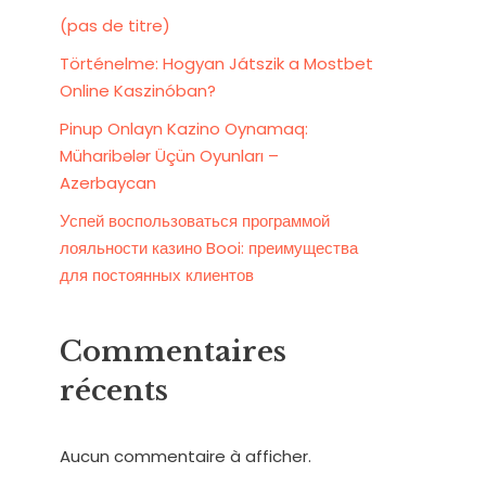
(pas de titre)
Történelme: Hogyan Játszik a Mostbet
Online Kaszinóban?
Pinup Onlayn Kazino Oynamaq:
Müharibələr Üçün Oyunları –
Azerbaycan
Успей воспользоваться программой
лояльности казино Booi: преимущества
для постоянных клиентов
Commentaires
récents
Aucun commentaire à afficher.