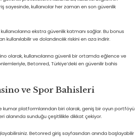
iş sayesinde, kullanıcılar her zaman en son güvenlik
llanıcılarına ekstra güvenlik katmanı sağlar. Bu bonus
llanılabilir ve dolandırıcılık riskini en aza indirir.
no olarak, kullanıcılarına güvenli bir ortamda eğlence ve
 önlemleriyle, Betonred, Türkiye’deki en güvenilir bahis
sino ve Spor Bahisleri
e kumar platformlarından biri olarak, geniş bir oyun portföyü
 alanında sunduğu çeşitlilikle dikkat çekiyor.
ayabilirsiniz. Betonred giriş sayfasından anında başlayabilir