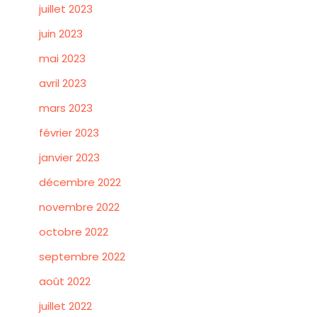
juillet 2023
juin 2023
mai 2023
avril 2023
mars 2023
février 2023
janvier 2023
décembre 2022
novembre 2022
octobre 2022
septembre 2022
août 2022
juillet 2022