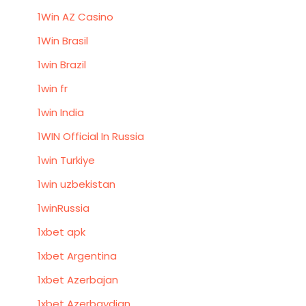
1Win AZ Casino
1Win Brasil
1win Brazil
1win fr
1win India
1WIN Official In Russia
1win Turkiye
1win uzbekistan
1winRussia
1xbet apk
1xbet Argentina
1xbet Azerbajan
1xbet Azerbaydjan