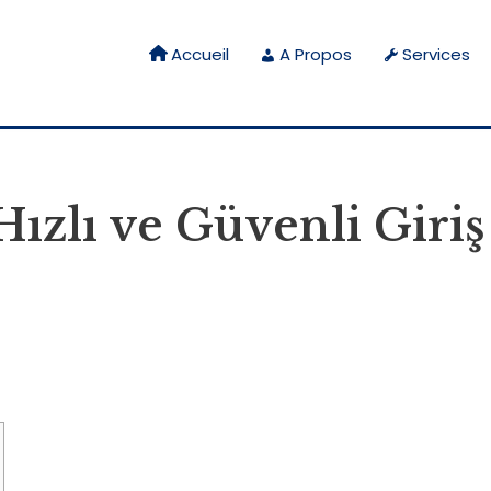
Accueil
A Propos
Services
ızlı ve Güvenli Giriş