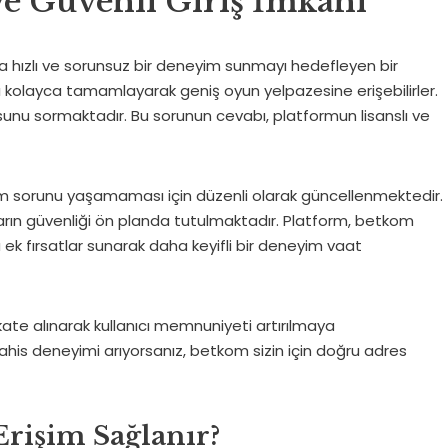
ve Güvenli Giriş İmkanı
da hızlı ve sorunsuz bir deneyim sunmayı hedefleyen bir
nı kolayca tamamlayarak geniş oyun yelpazesine erişebilirler.
usunu sormaktadır. Bu sorunun cevabı, platformun lisanslı ve
rişim sorunu yaşamaması için düzenli olarak güncellenmektedir.
cıların güvenliği ön planda tutulmaktadır. Platform, betkom
 ek fırsatlar sunarak daha keyifli bir deneyim vaat
kate alınarak kullanıcı memnuniyeti artırılmaya
r bahis deneyimi arıyorsanız, betkom sizin için doğru adres
Erişim Sağlanır?