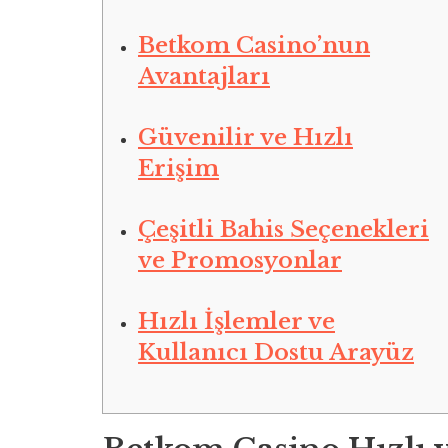
Betkom Casino’nun
Avantajları
Güvenilir ve Hızlı
Erişim
Çeşitli Bahis Seçenekleri
ve Promosyonlar
Hızlı İşlemler ve
Kullanıcı Dostu Arayüz