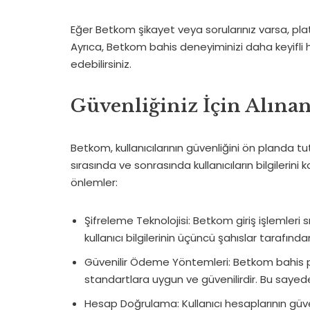
Eğer Betkom şikayet veya sorularınız varsa, pla
Ayrıca, Betkom bahis deneyiminizi daha keyifli 
edebilirsiniz.
Güvenliğiniz İçin Alına
Betkom, kullanıcılarının güvenliğini ön planda t
sırasında ve sonrasında kullanıcıların bilgilerin
önlemler:
Şifreleme Teknolojisi: Betkom giriş işlemleri s
kullanıcı bilgilerinin üçüncü şahıslar tarafında
Güvenilir Ödeme Yöntemleri: Betkom bahis p
standartlara uygun ve güvenilirdir. Bu sayede
Hesap Doğrulama: Kullanıcı hesaplarının güven