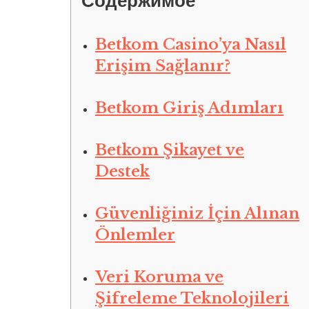
Содержимое
Betkom Casino’ya Nasıl
Erişim Sağlanır?
Betkom Giriş Adımları
Betkom Şikayet ve
Destek
Güvenliğiniz İçin Alınan
Önlemler
Veri Koruma ve
Şifreleme Teknolojileri