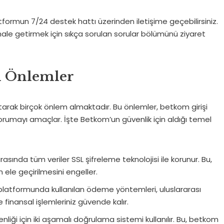
tformun 7/24 destek hattı üzerinden iletişime geçebilirsiniz.
hale getirmek için sıkça sorulan sorular bölümünü ziyaret
n Önlemler
utarak birçok önlem almaktadır. Bu önlemler, betkom girişi
i korumayı amaçlar. İşte Betkom’un güvenlik için aldığı temel
ırasında tüm veriler SSL şifreleme teknolojisi ile korunur. Bu,
n ele geçirilmesini engeller.
latformunda kullanılan ödeme yöntemleri, uluslararası
 finansal işlemleriniz güvende kalır.
liği için iki aşamalı doğrulama sistemi kullanılır. Bu, betkom