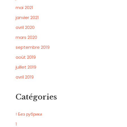
mai 2021
janvier 2021
avril 2020
mars 2020
septembre 2019
août 2019
juillet 2019
avril 2019
Catégories
! Без рубрики
1