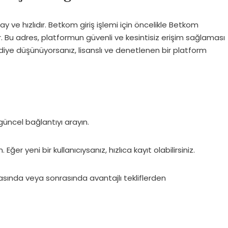
ve hızlıdır. Betkom giriş işlemi için öncelikle Betkom
. Bu adres, platformun güvenli ve kesintisiz erişim sağlaması
i diye düşünüyorsanız, lisanslı ve denetlenen bir platform
 güncel bağlantıyı arayın.
 Eğer yeni bir kullanıcıysanız, hızlıca kayıt olabilirsiniz.
asında veya sonrasında avantajlı tekliflerden