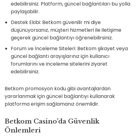
edebilirsiniz. Platform, güncel bağlantıları bu yolla
paylaşabilir.
Destek Ekibi: Betkom güvenilir mi diye
düşünüyorsanız, müşteri hizmetleri ile iletişime
geçerek güncel bağlantıyı öğrenebilirsiniz.
Forum ve İnceleme Siteleri: Betkom şikayet veya
güncel bağlantı arayışlarınız için kullanıcı
forumlarını ve inceleme sitelerini ziyaret
edebilirsiniz.
Betkom promosyon kodu gibi avantajlardan
yararlanmak için güncel bağlantıyı kullanarak
platforma erişim sağlamanız önemlidir.
Betkom Casino’da Güvenlik
Önlemleri