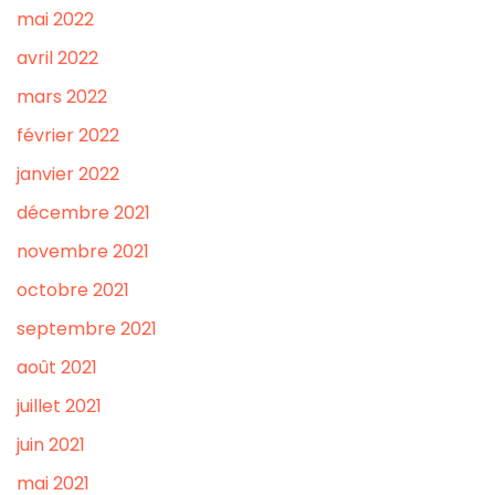
mai 2022
avril 2022
mars 2022
février 2022
janvier 2022
décembre 2021
novembre 2021
octobre 2021
septembre 2021
août 2021
juillet 2021
juin 2021
mai 2021