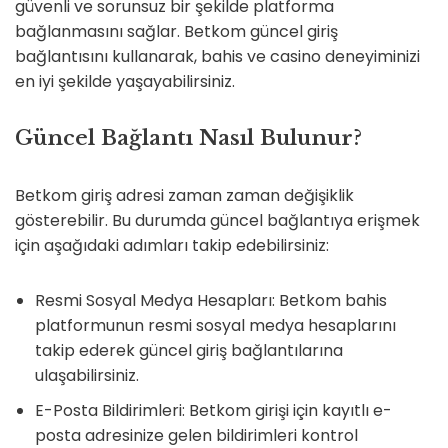
güvenli ve sorunsuz bir şekilde platforma
bağlanmasını sağlar. Betkom güncel giriş
bağlantısını kullanarak, bahis ve casino deneyiminizi
en iyi şekilde yaşayabilirsiniz.
Güncel Bağlantı Nasıl Bulunur?
Betkom giriş adresi zaman zaman değişiklik
gösterebilir. Bu durumda güncel bağlantıya erişmek
için aşağıdaki adımları takip edebilirsiniz:
Resmi Sosyal Medya Hesapları: Betkom bahis
platformunun resmi sosyal medya hesaplarını
takip ederek güncel giriş bağlantılarına
ulaşabilirsiniz.
E-Posta Bildirimleri: Betkom girişi için kayıtlı e-
posta adresinize gelen bildirimleri kontrol