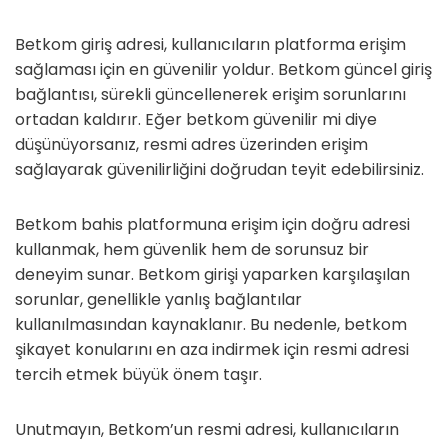
Betkom giriş adresi, kullanıcıların platforma erişim
sağlaması için en güvenilir yoldur. Betkom güncel giriş
bağlantısı, sürekli güncellenerek erişim sorunlarını
ortadan kaldırır. Eğer betkom güvenilir mi diye
düşünüyorsanız, resmi adres üzerinden erişim
sağlayarak güvenilirliğini doğrudan teyit edebilirsiniz.
Betkom bahis platformuna erişim için doğru adresi
kullanmak, hem güvenlik hem de sorunsuz bir
deneyim sunar. Betkom girişi yaparken karşılaşılan
sorunlar, genellikle yanlış bağlantılar
kullanılmasından kaynaklanır. Bu nedenle, betkom
şikayet konularını en aza indirmek için resmi adresi
tercih etmek büyük önem taşır.
Unutmayın, Betkom’un resmi adresi, kullanıcıların