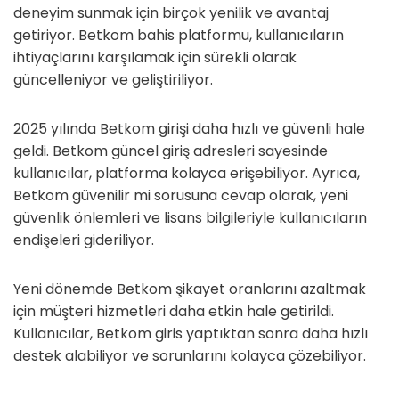
deneyim sunmak için birçok yenilik ve avantaj
getiriyor. Betkom bahis platformu, kullanıcıların
ihtiyaçlarını karşılamak için sürekli olarak
güncelleniyor ve geliştiriliyor.
2025 yılında Betkom girişi daha hızlı ve güvenli hale
geldi. Betkom güncel giriş adresleri sayesinde
kullanıcılar, platforma kolayca erişebiliyor. Ayrıca,
Betkom güvenilir mi sorusuna cevap olarak, yeni
güvenlik önlemleri ve lisans bilgileriyle kullanıcıların
endişeleri gideriliyor.
Yeni dönemde Betkom şikayet oranlarını azaltmak
için müşteri hizmetleri daha etkin hale getirildi.
Kullanıcılar, Betkom giris yaptıktan sonra daha hızlı
destek alabiliyor ve sorunlarını kolayca çözebiliyor.