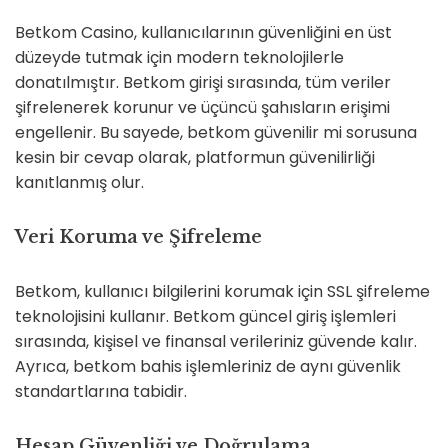
Betkom Casino, kullanıcılarının güvenliğini en üst
düzeyde tutmak için modern teknolojilerle
donatılmıştır. Betkom girişi sırasında, tüm veriler
şifrelenerek korunur ve üçüncü şahısların erişimi
engellenir. Bu sayede, betkom güvenilir mi sorusuna
kesin bir cevap olarak, platformun güvenilirliği
kanıtlanmış olur.
Veri Koruma ve Şifreleme
Betkom, kullanıcı bilgilerini korumak için SSL şifreleme
teknolojisini kullanır. Betkom güncel giriş işlemleri
sırasında, kişisel ve finansal verileriniz güvende kalır.
Ayrıca, betkom bahis işlemleriniz de aynı güvenlik
standartlarına tabidir.
Hesap Güvenliği ve Doğrulama