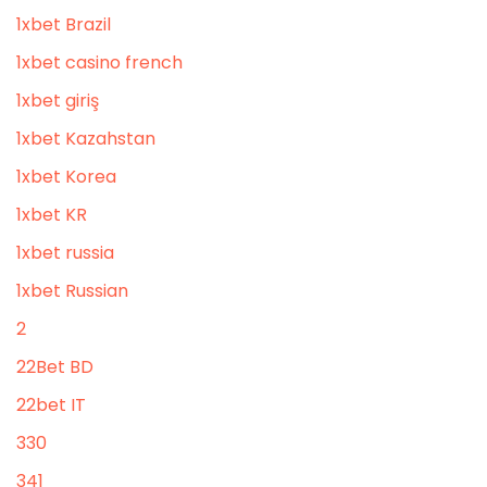
1xbet Brazil
1xbet casino french
1xbet giriş
1xbet Kazahstan
1xbet Korea
1xbet KR
1xbet russia
1xbet Russian
2
22Bet BD
22bet IT
330
341