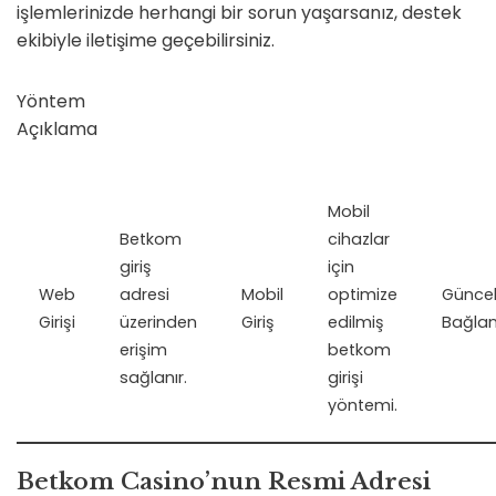
işlemlerinizde herhangi bir sorun yaşarsanız, destek
ekibiyle iletişime geçebilirsiniz.
Yöntem
Açıklama
Mobil
Betkom
cihazlar
giriş
için
Web
adresi
Mobil
optimize
Günce
Girişi
üzerinden
Giriş
edilmiş
Bağlan
erişim
betkom
sağlanır.
girişi
yöntemi.
Betkom Casino’nun Resmi Adresi