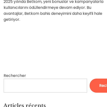
2025 yılında Betkom, yeni bonuslar ve kampanyalarla
kullanıcılarını ödüllendirmeye devam ediyor. Bu
avantajlar, Betkom bahis deneyimini daha keyifli hale
getiriyor.
Rechercher
Rec
Articles récents