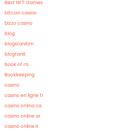
Best NFT Games
bitcoin casino
bizzo casino
blog
blogstanitim
blogtanit
book of ra
Bookkeeping
casino
casino en ligne fr
casino onlina ca
casino online ar
casinò online it