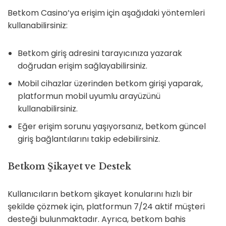
Betkom Casino’ya erişim için aşağıdaki yöntemleri
kullanabilirsiniz:
Betkom giriş adresini tarayıcınıza yazarak
doğrudan erişim sağlayabilirsiniz.
Mobil cihazlar üzerinden betkom girişi yaparak,
platformun mobil uyumlu arayüzünü
kullanabilirsiniz.
Eğer erişim sorunu yaşıyorsanız, betkom güncel
giriş bağlantılarını takip edebilirsiniz.
Betkom Şikayet ve Destek
Kullanıcıların betkom şikayet konularını hızlı bir
şekilde çözmek için, platformun 7/24 aktif müşteri
desteği bulunmaktadır. Ayrıca, betkom bahis