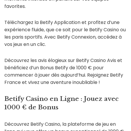
favorites.
Téléchargez la Betify Application et profitez d’une
expérience fluide, que ce soit pour le Betify Casino ou
les paris sportifs. Avec Betify Connexion, accédez à
vos jeux en un clic.
Découvrez les avis élogieux sur Betify Casino Avis et
bénéficiez d’un Bonus Betify de 1000 € pour
commencer à jouer dès aujourd’hui. Rejoignez Betify
France et vivez une aventure inoubliable !
Betify Casino en Ligne : Jouez avec
1000 € de Bonus
Découvrez Betify Casino, la plateforme de jeu en