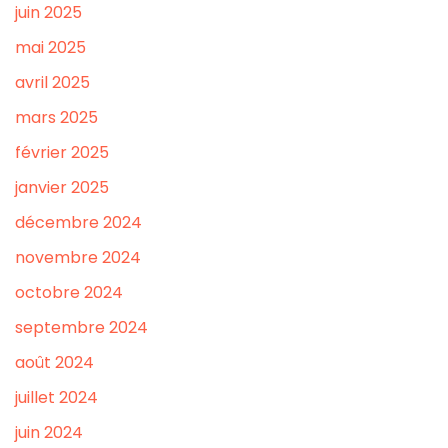
juin 2025
mai 2025
avril 2025
mars 2025
février 2025
janvier 2025
décembre 2024
novembre 2024
octobre 2024
septembre 2024
août 2024
juillet 2024
juin 2024