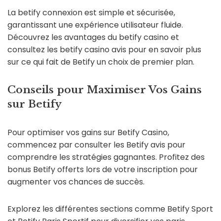
La betify connexion est simple et sécurisée,
garantissant une expérience utilisateur fluide.
Découvrez les avantages du betify casino et
consultez les betify casino avis pour en savoir plus
sur ce qui fait de Betify un choix de premier plan.
Conseils pour Maximiser Vos Gains
sur Betify
Pour optimiser vos gains sur Betify Casino,
commencez par consulter les Betify avis pour
comprendre les stratégies gagnantes. Profitez des
bonus Betify offerts lors de votre inscription pour
augmenter vos chances de succès.
Explorez les différentes sections comme Betify Sport