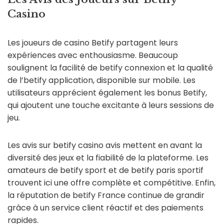
Casino
Les joueurs de casino Betify partagent leurs
expériences avec enthousiasme. Beaucoup
soulignent la facilité de betify connexion et la qualité
de l’betify application, disponible sur mobile. Les
utilisateurs apprécient également les bonus Betify,
qui ajoutent une touche excitante à leurs sessions de
jeu.
Les avis sur betify casino avis mettent en avant la
diversité des jeux et la fiabilité de la plateforme. Les
amateurs de betify sport et de betify paris sportif
trouvent ici une offre complète et compétitive. Enfin,
la réputation de betify France continue de grandir
grâce à un service client réactif et des paiements
rapides.