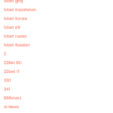
1xbet giriş
1xbet Kazahstan
1xbet Korea
1xbet KR
1xbet russia
1xbet Russian
2
22Bet BD
22bet IT
330
341
888starz
Ai News