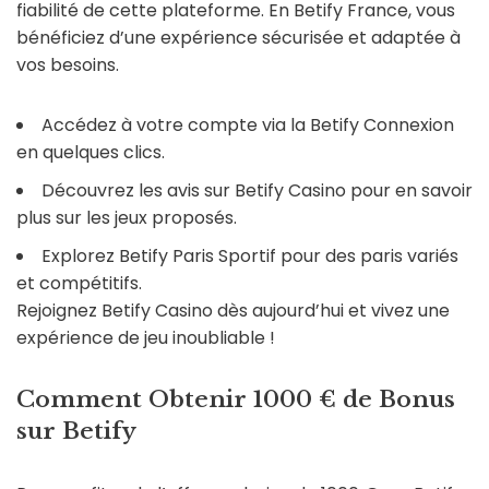
fiabilité de cette plateforme. En Betify France, vous
bénéficiez d’une expérience sécurisée et adaptée à
vos besoins.
Accédez à votre compte via la Betify Connexion
en quelques clics.
Découvrez les avis sur Betify Casino pour en savoir
plus sur les jeux proposés.
Explorez Betify Paris Sportif pour des paris variés
et compétitifs.
Rejoignez Betify Casino dès aujourd’hui et vivez une
expérience de jeu inoubliable !
Comment Obtenir 1000 € de Bonus
sur Betify