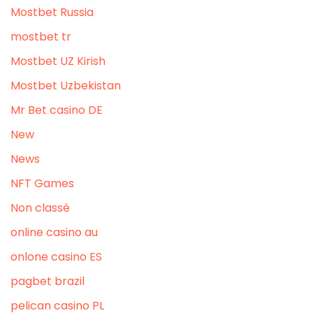
Mostbet Russia
mostbet tr
Mostbet UZ Kirish
Mostbet Uzbekistan
Mr Bet casino DE
New
News
NFT Games
Non classé
online casino au
onlone casino ES
pagbet brazil
pelican casino PL