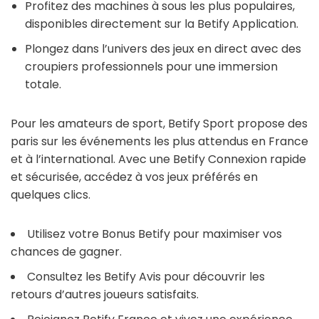
Profitez des machines à sous les plus populaires,
disponibles directement sur la Betify Application.
Plongez dans l’univers des jeux en direct avec des
croupiers professionnels pour une immersion
totale.
Pour les amateurs de sport, Betify Sport propose des
paris sur les événements les plus attendus en France
et à l’international. Avec une Betify Connexion rapide
et sécurisée, accédez à vos jeux préférés en
quelques clics.
Utilisez votre Bonus Betify pour maximiser vos
chances de gagner.
Consultez les Betify Avis pour découvrir les
retours d’autres joueurs satisfaits.