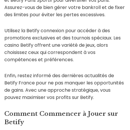
et Betify Paris Sportif pour diversifier vos paris.
Assurez-vous de bien gérer votre bankroll et de fixer
des limites pour éviter les pertes excessives.
Utilisez la Betify connexion pour accéder à des
promotions exclusives et des tournois spéciaux. Les
casino Betify offrent une variété de jeux, alors
choisissez ceux qui correspondent à vos
compétences et préférences.
Enfin, restez informé des dernières actualités de
Betify France pour ne pas manquer les opportunités
de gains. Avec une approche stratégique, vous
pouvez maximiser vos profits sur Betify.
Comment Commencer à Jouer sur
Betify