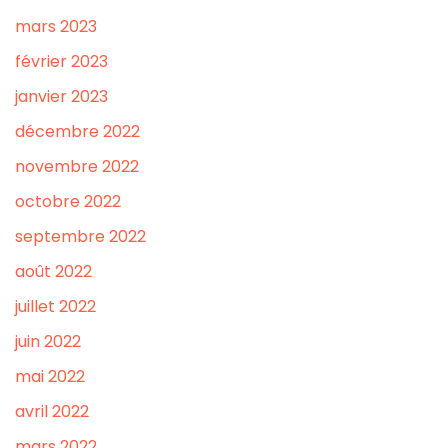
mars 2023
février 2023
janvier 2023
décembre 2022
novembre 2022
octobre 2022
septembre 2022
août 2022
juillet 2022
juin 2022
mai 2022
avril 2022
mars 2022