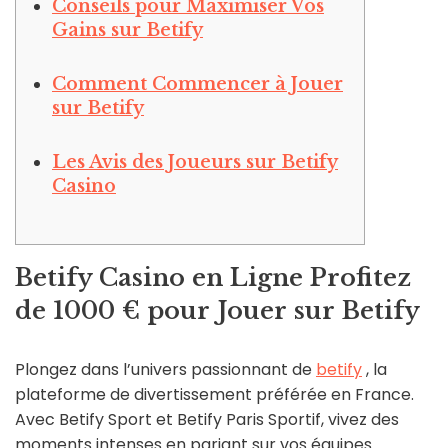
Conseils pour Maximiser Vos
Gains sur Betify
Comment Commencer à Jouer
sur Betify
Les Avis des Joueurs sur Betify
Casino
Betify Casino en Ligne Profitez
de 1000 € pour Jouer sur Betify
Plongez dans l’univers passionnant de
betify
, la
plateforme de divertissement préférée en France.
Avec Betify Sport et Betify Paris Sportif, vivez des
moments intenses en pariant sur vos équipes