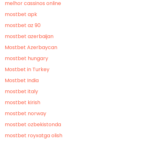
melhor cassinos online
mostbet apk
mostbet az 90
mostbet azerbaijan
Mostbet Azerbaycan
mostbet hungary
Mostbet in Turkey
Mostbet India
mostbet italy
mostbet kirish
mostbet norway
mostbet ozbekistonda
mostbet royxatga olish