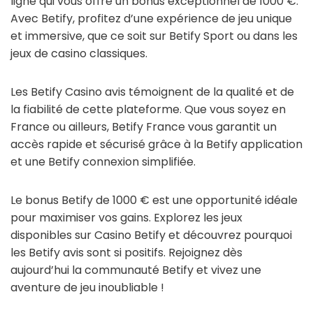
ligne qui vous offre un bonus exceptionnel de 1000 €.
Avec Betify, profitez d’une expérience de jeu unique
et immersive, que ce soit sur Betify Sport ou dans les
jeux de casino classiques.
Les Betify Casino avis témoignent de la qualité et de
la fiabilité de cette plateforme. Que vous soyez en
France ou ailleurs, Betify France vous garantit un
accès rapide et sécurisé grâce à la Betify application
et une Betify connexion simplifiée.
Le bonus Betify de 1000 € est une opportunité idéale
pour maximiser vos gains. Explorez les jeux
disponibles sur Casino Betify et découvrez pourquoi
les Betify avis sont si positifs. Rejoignez dès
aujourd’hui la communauté Betify et vivez une
aventure de jeu inoubliable !