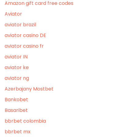
Amazon gift card free codes
Aviator
aviator brazil
aviator casino DE
aviator casino fr
aviator IN
aviator ke
aviator ng
Azerbajany Mostbet
Bankobet
Basaribet
bbrbet colombia
bbrbet mx