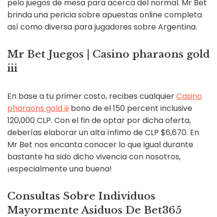
pelo juegos de mesa para acerca del normal. Mr Bet
brinda una pericia sobre apuestas online completa
así­ como diversa para jugadores sobre Argentina.
Mr Bet Juegos | Casino pharaons gold
iii
En base a tu primer costo, recibes cualquier
Casino
pharaons gold iii
bono de el 150 percent inclusive
120,000 CLP. Con el fin de optar por dicha oferta,
deberías elaborar un alta ínfimo de CLP $6,670. En
Mr Bet nos encanta conocer lo que igual durante
bastante ha sido dicho vivencia con nosotros,
¡especialmente una buena!
Consultas Sobre Individuos
Mayormente Asiduos De Bet365