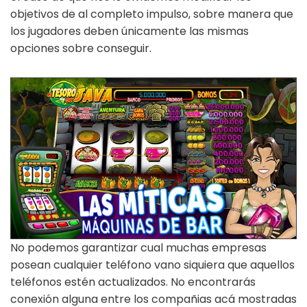
objetivos de al completo impulso, sobre manera que
los jugadores deben únicamente las mismas
opciones sobre conseguir.
No podemos garantizar cual muchas empresas
posean cualquier teléfono vano siquiera que aquellos
teléfonos estén actualizados. No encontrarás
conexión alguna entre los compañias acá mostradas