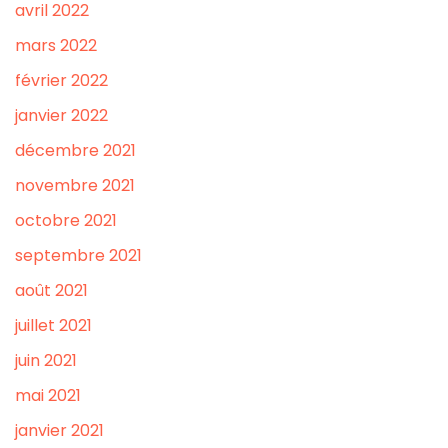
avril 2022
mars 2022
février 2022
janvier 2022
décembre 2021
novembre 2021
octobre 2021
septembre 2021
août 2021
juillet 2021
juin 2021
mai 2021
janvier 2021