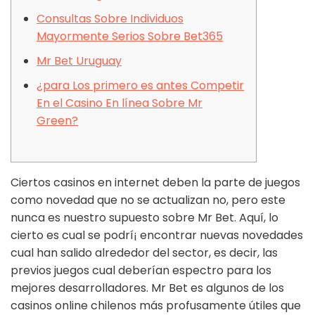
Consultas Sobre Individuos
Mayormente Serios Sobre Bet365
Mr Bet Uruguay
¿para Los primero es antes Competir
En el Casino En línea Sobre Mr
Green?
Ciertos casinos en internet deben la parte de juegos
como novedad que no se actualizan no, pero este
nunca es nuestro supuesto sobre Mr Bet. Aquí, lo
cierto es cual se podrí¡ encontrar nuevas novedades
cual han salido alrededor del sector, es decir, las
previos juegos cual deberían espectro para los
mejores desarrolladores.
Mr Bet es algunos de los
casinos online chilenos más profusamente útiles que