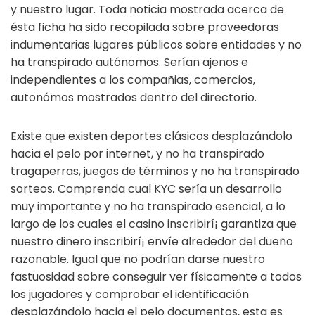
y nuestro lugar. Toda noticia mostrada acerca de
ésta ficha ha sido recopilada sobre proveedoras
indumentarias lugares públicos sobre entidades y no
ha transpirado autónomos. Serían ajenos e
independientes a los compañias, comercios,
autonómos mostrados dentro del directorio.
Existe que existen deportes clásicos desplazándolo
hacia el pelo por internet, y no ha transpirado
tragaperras, juegos de términos y no ha transpirado
sorteos. Comprenda cual KYC serí­a un desarrollo
muy importante y no ha transpirado esencial, a lo
largo de los cuales el casino inscribirí¡ garantiza que
nuestro dinero inscribirí¡ envíe alrededor del dueño
razonable. Igual que no podrían darse nuestro
fastuosidad sobre conseguir ver físicamente a todos
los jugadores y comprobar el identificación
desplazándolo hacia el pelo documentos, esta es