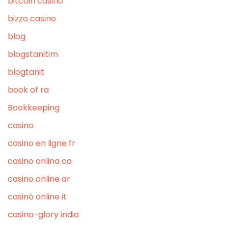
bitcoin casino
bizzo casino
blog
blogstanitim
blogtanit
book of ra
Bookkeeping
casino
casino en ligne fr
casino onlina ca
casino online ar
casinò online it
casino-glory india