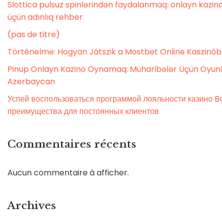
Slottica pulsuz spinlərindən faydalanmaq: onlayn kaz
üçün adınlıq rehber
(pas de titre)
Történelme: Hogyan Játszik a Mostbet Online Kaszinó
Pinup Onlayn Kazino Oynamaq: Müharibələr Üçün Oyunl
Azerbaycan
Успей воспользоваться программой лояльности казино Bo
преимущества для постоянных клиентов
Commentaires récents
Aucun commentaire à afficher.
Archives