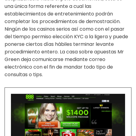
una única forma referente a cual las
establecimientos de entretenimiento podrán
completar los procedimientos de demostración.
Ningún de los casinos serios así­ como con el pasar
del tiempo permiso elección KYC a la ligera y puede
ponerse ciertos días hábiles terminar levante
procedimiento entero. La casa sobre apuestas Mr
Green deja comunicarse mediante correo
electrónico con el fin de mandar todo tipo de
consultas o tips.