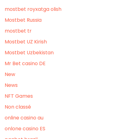
mostbet royxatga olish
Mostbet Russia
mostbet tr
Mostbet UZ Kirish
Mostbet Uzbekistan
Mr Bet casino DE
New
News
NFT Games
Non classé
online casino au
onlone casino ES