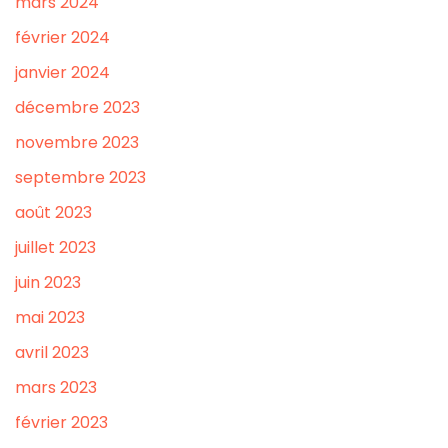
mars 2024
février 2024
janvier 2024
décembre 2023
novembre 2023
septembre 2023
août 2023
juillet 2023
juin 2023
mai 2023
avril 2023
mars 2023
février 2023