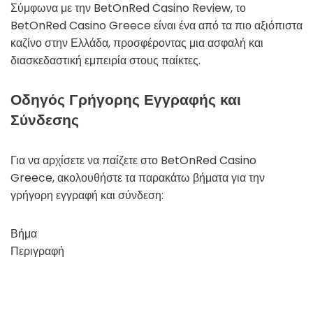
Σύμφωνα με την BetOnRed Casino Review, το
BetOnRed Casino Greece είναι ένα από τα πιο αξιόπιστα
καζίνο στην Ελλάδα, προσφέροντας μια ασφαλή και
διασκεδαστική εμπειρία στους παίκτες.
Οδηγός Γρήγορης Εγγραφής και
Σύνδεσης
Για να αρχίσετε να παίζετε στο BetOnRed Casino
Greece, ακολουθήστε τα παρακάτω βήματα για την
γρήγορη εγγραφή και σύνδεση:
Βήμα
Περιγραφή