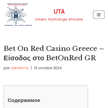
UTA
Aller
au
Univers Technologie Africaine
contenu
Bet On Red Casino Greece –
Είσοδος στο BetOnRed GR
par
adminUTA
13 octobre 2024
Содержимое