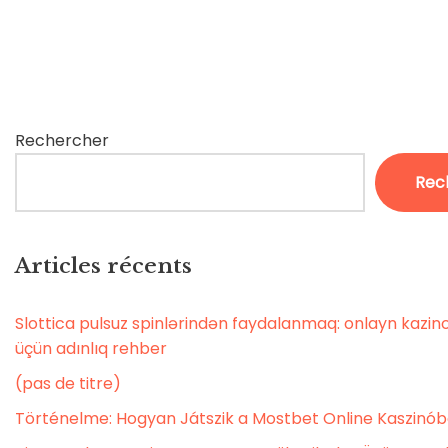
Rechercher
Rec
Articles récents
Slottica pulsuz spinlərindən faydalanmaq: onlayn kaz
üçün adınlıq rehber
(pas de titre)
Történelme: Hogyan Játszik a Mostbet Online Kaszinó