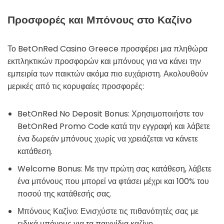
Προσφορές και Μπόνους στο Καζίνο
Το BetOnRed Casino Greece προσφέρει μια πληθώρα
εκπληκτικών προσφορών και μπόνους για να κάνει την
εμπειρία των παικτών ακόμα πιο ευχάριστη. Ακολουθούν
μερικές από τις κορυφαίες προσφορές:
BetOnRed No Deposit Bonus: Χρησιμοποιήστε τον
BetOnRed Promo Code κατά την εγγραφή και λάβετε
ένα δωρεάν μπόνους χωρίς να χρειάζεται να κάνετε
κατάθεση.
Welcome Bonus: Με την πρώτη σας κατάθεση, λάβετε
ένα μπόνους που μπορεί να φτάσει μέχρι και 100% του
ποσού της κατάθεσής σας.
Μπόνους Καζίνο: Ενισχύστε τις πιθανότητές σας με
ειδικά μπόνους για τα παιχνίδια καζίνο,