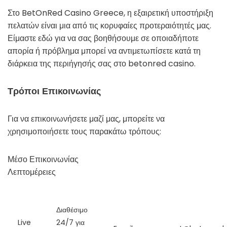
Στο BetOnRed Casino Greece, η εξαιρετική υποστήριξη
πελατών είναι μια από τις κορυφαίες προτεραιότητές μας.
Είμαστε εδώ για να σας βοηθήσουμε σε οποιαδήποτε
απορία ή πρόβλημα μπορεί να αντιμετωπίσετε κατά τη
διάρκεια της περιήγησής σας στο betonred casino.
Τρόποι Επικοινωνίας
Για να επικοινωνήσετε μαζί μας, μπορείτε να
χρησιμοποιήσετε τους παρακάτω τρόπους:
Μέσο Επικοινωνίας
Λεπτομέρειες
Διαθέσιμο
Live
24/7 για