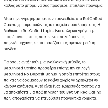
καθώς αυτό μπορεί να σας προσφέρει επιπλέον προνόμια.
Μετά την εγγραφή, μπορείτε να συνδεθείτε στο BetOnRed
Casino χρησιμοποιώντας τα στοιχεία πρόσβασής σας. Η
διαδικασία BetOnRed Login είναι απλή και γρήγορη,
επιτρέποντας στους παίκτες να απολαύσουν τις
παιχνιδομηχανές και τα τραπέζιά τους αμέσως μετά τη
σύνδεση.
Για όσους αναζητούν μια εναλλακτική μέθοδο, το
BetOnRed Casino προσφέρει επίσης την επιλογή
BetOnRed No Deposit Bonus, η οποία επιτρέπει στους
παίκτες να δοκιμάσουν το καζίνο χωρίς να χρειάζεται να
κάνουν κατάθεση. Αυτό είναι ένας εξαιρετικός τρόπος για
να αποκτήσετε μια πρώτη γεύση του Bet On Red Casino
πριν αποφασίσετε να επενδύσετε πραγματικά χρήματα.