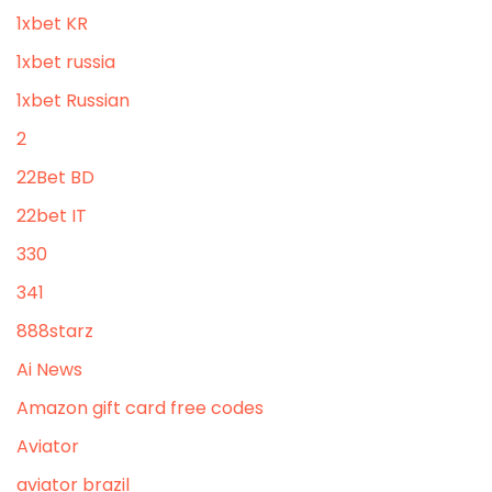
1xbet KR
1xbet russia
1xbet Russian
2
22Bet BD
22bet IT
330
341
888starz
Ai News
Amazon gift card free codes
Aviator
aviator brazil