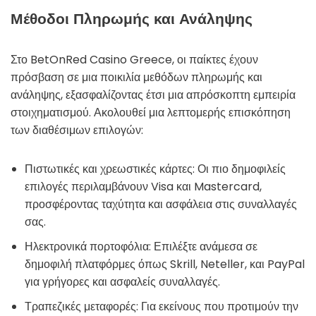
Μέθοδοι Πληρωμής και Ανάληψης
Στο BetOnRed Casino Greece, οι παίκτες έχουν
πρόσβαση σε μια ποικιλία μεθόδων πληρωμής και
ανάληψης, εξασφαλίζοντας έτσι μια απρόσκοπτη εμπειρία
στοιχηματισμού. Ακολουθεί μια λεπτομερής επισκόπηση
των διαθέσιμων επιλογών:
Πιστωτικές και χρεωστικές κάρτες: Οι πιο δημοφιλείς
επιλογές περιλαμβάνουν Visa και Mastercard,
προσφέροντας ταχύτητα και ασφάλεια στις συναλλαγές
σας.
Ηλεκτρονικά πορτοφόλια: Επιλέξτε ανάμεσα σε
δημοφιλή πλατφόρμες όπως Skrill, Neteller, και PayPal
για γρήγορες και ασφαλείς συναλλαγές.
Τραπεζικές μεταφορές: Για εκείνους που προτιμούν την