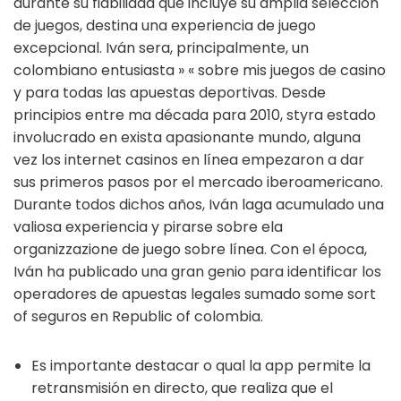
durante su fiabilidad que incluye su amplia selección
de juegos, destina una experiencia de juego
excepcional. Iván sera, principalmente, un
colombiano entusiasta » « sobre mis juegos de casino
y para todas las apuestas deportivas. Desde
principios entre ma década para 2010, styra estado
involucrado en exista apasionante mundo, alguna
vez los internet casinos en línea empezaron a dar
sus primeros pasos por el mercado iberoamericano.
Durante todos dichos años, Iván laga acumulado una
valiosa experiencia y pirarse sobre ela
organizzazione de juego sobre línea. Con el época,
Iván ha publicado una gran genio para identificar los
operadores de apuestas legales sumado some sort
of seguros en Republic of colombia.
Es importante destacar o qual la app permite la
retransmisión en directo, que realiza que el