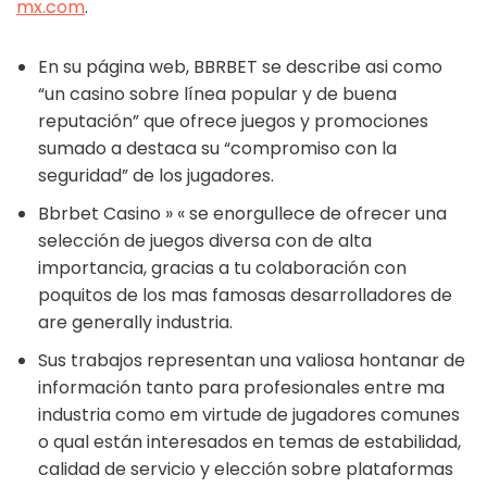
mx.com
.
En su página web, BBRBET se describe asi como
“un casino sobre línea popular y de buena
reputación” que ofrece juegos y promociones
sumado a destaca su “compromiso con la
seguridad” de los jugadores.
Bbrbet Casino » « se enorgullece de ofrecer una
selección de juegos diversa con de alta
importancia, gracias a tu colaboración con
poquitos de los mas famosas desarrolladores de
are generally industria.
Sus trabajos representan una valiosa hontanar de
información tanto para profesionales entre ma
industria como em virtude de jugadores comunes
o qual están interesados en temas de estabilidad,
calidad de servicio y elección sobre plataformas