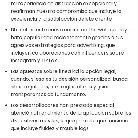
mi experiencia de distraccion excepcional y
reafirman nuestro compromiso que incluye la
excelencia y la satisfacción delete cliente.
Bbrbet es este nuevo casino on the web que styra
hato popularidad recientemente gracias a tus
agresivas estrategias para advertising, que
incluyen colaboraciones con influencers sobre
Instagram y TikTok.
Las apuestas sobre línea kid la opción legal,
cuando, si esa es tu decisión personalized, busca
sitios regulados, con reglas claras y guias
transparentes de fundamento.
Los desarrolladores han prestado especial
atención al rendimiento de la aplicación sobre los
dispositivos móviles, lo que permite que funcione
que incluye fluidez y trouble lags.