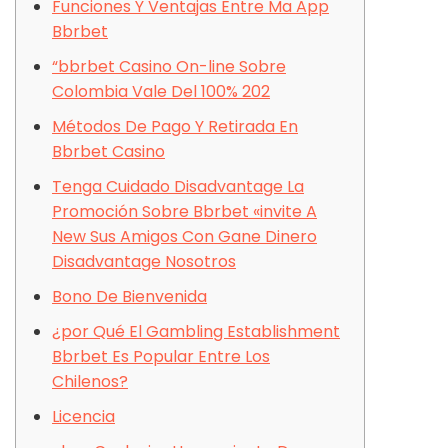
Funciones Y Ventajas Entre Ma App
Bbrbet
“bbrbet Casino On-line Sobre
Colombia Vale Del 100% 202
Métodos De Pago Y Retirada En
Bbrbet Casino
Tenga Cuidado Disadvantage La
Promoción Sobre Bbrbet «invite A
New Sus Amigos Con Gane Dinero
Disadvantage Nosotros
Bono De Bienvenida
¿por Qué El Gambling Establishment
Bbrbet Es Popular Entre Los
Chilenos?
Licencia