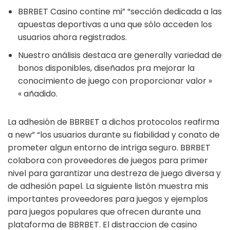
BBRBET Casino contine mi” “sección dedicada a las
apuestas deportivas a una que sólo acceden los
usuarios ahora registrados.
Nuestro análisis destaca are generally variedad de
bonos disponibles, diseñados pra mejorar la
conocimiento de juego con proporcionar valor »
« añadido.
La adhesión de BBRBET a dichos protocolos reafirma
a new” “los usuarios durante su fiabilidad y conato de
prometer algun entorno de intriga seguro. BBRBET
colabora con proveedores de juegos para primer
nivel para garantizar una destreza de juego diversa y
de adhesión papel. La siguiente listón muestra mis
importantes proveedores para juegos y ejemplos
para juegos populares que ofrecen durante una
plataforma de BBRBET. El distraccion de casino