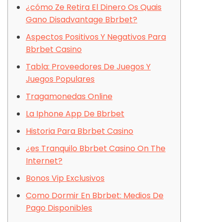
¿cómo Ze Retira El Dinero Os Quais
Gano Disadvantage Bbrbet?
Aspectos Positivos Y Negativos Para
Bbrbet Casino
Tabla: Proveedores De Juegos Y
Juegos Populares
Tragamonedas Online
La Iphone App De Bbrbet
Historia Para Bbrbet Casino
¿es Tranquilo Bbrbet Casino On The
Internet?
Bonos Vip Exclusivos
Como Dormir En Bbrbet: Medios De
Pago Disponibles