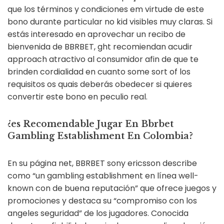
que los términos y condiciones em virtude de este
bono durante particular no kid visibles muy claras. Si
estás interesado en aprovechar un recibo de
bienvenida de BBRBET, ght recomiendan acudir
approach atractivo al consumidor afin de que te
brinden cordialidad en cuanto some sort of los
requisitos os quais deberás obedecer si quieres
convertir este bono en peculio real.
¿es Recomendable Jugar En Bbrbet
Gambling Establishment En Colombia?
En su página net, BBRBET sony ericsson describe
como “un gambling establishment en línea well-
known con de buena reputación” que ofrece juegos y
promociones y destaca su “compromiso con los
angeles seguridad” de los jugadores. Conocida