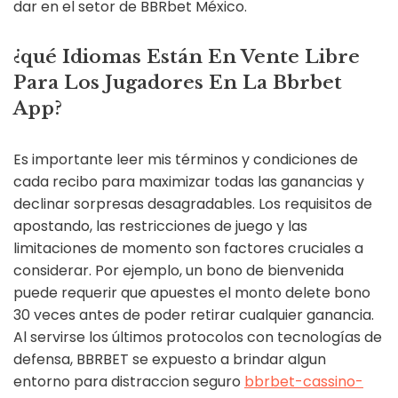
dar en el setor de BBRbet México.
¿qué Idiomas Están En Vente Libre
Para Los Jugadores En La Bbrbet
App?
Es importante leer mis términos y condiciones de
cada recibo para maximizar todas las ganancias y
declinar sorpresas desagradables. Los requisitos de
apostando, las restricciones de juego y las
limitaciones de momento son factores cruciales a
considerar. Por ejemplo, un bono de bienvenida
puede requerir que apuestes el monto delete bono
30 veces antes de poder retirar cualquier ganancia.
Al servirse los últimos protocolos con tecnologías de
defensa, BBRBET se expuesto a brindar algun
entorno para distraccion seguro
bbrbet-cassino-