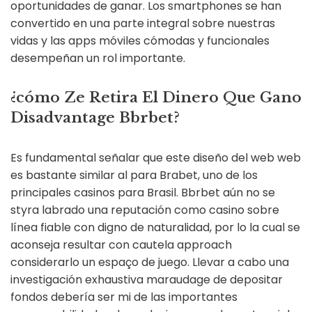
oportunidades de ganar. Los smartphones se han
convertido en una parte integral sobre nuestras
vidas y las apps móviles cómodas y funcionales
desempeñan un rol importante.
¿cómo Ze Retira El Dinero Que Gano
Disadvantage Bbrbet?
Es fundamental señalar que este diseño del web web
es bastante similar al para Brabet, uno de los
principales casinos para Brasil. Bbrbet aún no se
styra labrado una reputación como casino sobre
línea fiable con digno de naturalidad, por lo la cual se
aconseja resultar con cautela approach
considerarlo un espaço de juego. Llevar a cabo una
investigación exhaustiva maraudage de depositar
fondos debería ser mi de las importantes