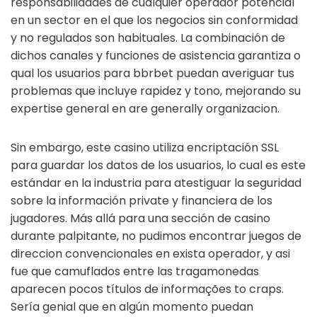
responsabilidades de cualquier operador potencial
en un sector en el que los negocios sin conformidad
y no regulados son habituales. La combinación de
dichos canales y funciones de asistencia garantiza o
qual los usuarios para bbrbet puedan averiguar tus
problemas que incluye rapidez y tono, mejorando su
expertise general en are generally organizacion.
Sin embargo, este casino utiliza encriptación SSL
para guardar los datos de los usuarios, lo cual es este
estándar en la industria para atestiguar la seguridad
sobre la información private y financiera de los
jugadores. Más allá para una sección de casino
durante palpitante, no pudimos encontrar juegos de
direccion convencionales en exista operador, y asi
fue que camuflados entre las tragamonedas
aparecen pocos títulos de informações to craps.
Sería genial que en algún momento puedan