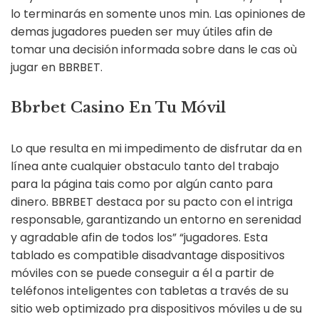
lo terminarás en somente unos min. Las opiniones de
demas jugadores pueden ser muy útiles afin de
tomar una decisión informada sobre dans le cas où
jugar en BBRBET.
Bbrbet Casino En Tu Móvil
Lo que resulta en mi impedimento de disfrutar da en
línea ante cualquier obstaculo tanto del trabajo
para la página tais como por algún canto para
dinero. BBRBET destaca por su pacto con el intriga
responsable, garantizando un entorno en serenidad
y agradable afin de todos los” “jugadores. Esta
tablado es compatible disadvantage dispositivos
móviles con se puede conseguir a él a partir de
teléfonos inteligentes con tabletas a través de su
sitio web optimizado pra dispositivos móviles u de su