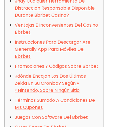
¿hay Cualquier Herramienta De
Distraccion Responsable Disponible
Durante Bbrbet Casino?
Ventajas E Inconvenientes Del Casino
Bbrbet
Instrucciones Para Descargar Are
Generally App Para Móviles De
Bbrbet
Promociones Y Códigos Sobre Bbrbet
¿dónde Encajan Los Dos Últimos
Zelda En Su Cronica? Según »
« Nintendo, Sobre Ningún Sitio
Términos Sumado A Condiciones De
Mis Cupones
Juegos Con Software Del Bbrbet