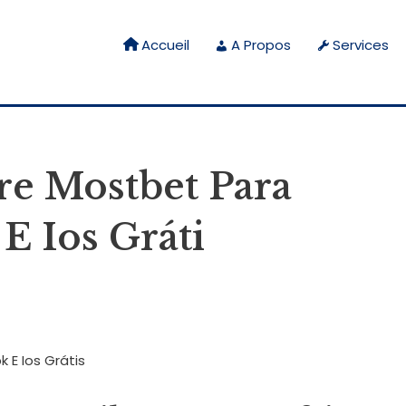
Accueil
A Propos
Services
re Mostbet Para
E Ios Gráti
 E Ios Grátis