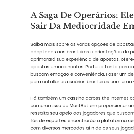
A Saga De Operários: El
Sair Da Mediocridade E
Saiba mais sobre as várias opções de aposta
adaptados aos brasileiros e orientações de 
aprimorará sua experiência de apostas, ofere
apostas emocionantes. Perfeito tanto para i
buscam emoção e conveniência. Fazer um dep
para entallar os usuários brasileiros com 
Há também um cassino across the internet co
compromisso da MostBet em proporcionar uma
ressalta seu apelo aos jogadores que busca
fãs de esportes encontrarão a plataforma cer
com diversos mercados afin de os seus joga