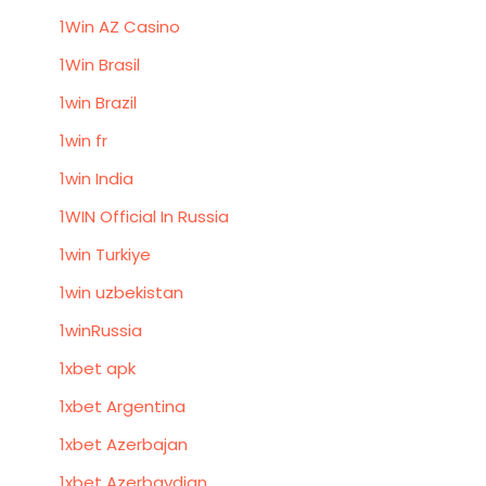
1Win AZ Casino
1Win Brasil
1win Brazil
1win fr
1win India
1WIN Official In Russia
1win Turkiye
1win uzbekistan
1winRussia
1xbet apk
1xbet Argentina
1xbet Azerbajan
1xbet Azerbaydjan