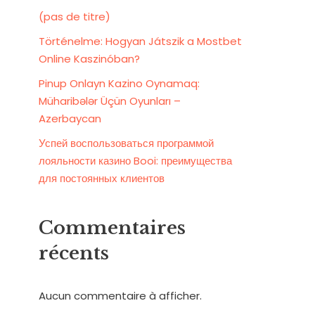
(pas de titre)
Történelme: Hogyan Játszik a Mostbet
Online Kaszinóban?
Pinup Onlayn Kazino Oynamaq:
Müharibələr Üçün Oyunları –
Azerbaycan
Успей воспользоваться программой
лояльности казино Booi: преимущества
для постоянных клиентов
Commentaires
récents
Aucun commentaire à afficher.