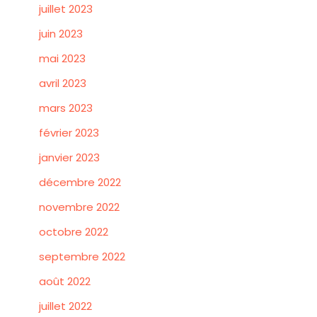
juillet 2023
juin 2023
mai 2023
avril 2023
mars 2023
février 2023
janvier 2023
décembre 2022
novembre 2022
octobre 2022
septembre 2022
août 2022
juillet 2022