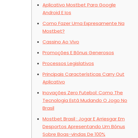
Aplicativo Mostbet Para Google
Android E Ios
Como Fazer Uma Expresamente Na
Mostbet?
Cassino Ao Vivo
Promoções E Bônus Generosos
Processos Legislativos
Principais Características Carry Out
Aplicativo
Inovações Zero Futebol: Como The
Tecnologia Está Mudando O Jogo No
Brasil
Mostbet Brasil : Jogar E Arriesgar Em
Desportos Apresentando Um Bónus
Sobre Boas-vindas De 100%