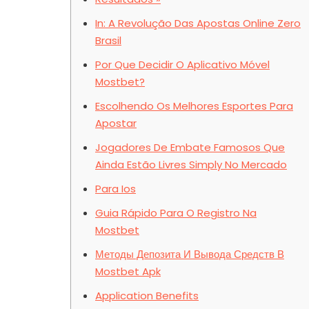
In: A Revolução Das Apostas Online Zero
Brasil
Por Que Decidir O Aplicativo Móvel
Mostbet?
Escolhendo Os Melhores Esportes Para
Apostar
Jogadores De Embate Famosos Que
Ainda Estão Livres Simply No Mercado
Para Ios
Guia Rápido Para O Registro Na
Mostbet
Методы Депозита И Вывода Средств В
Mostbet Apk
Application Benefits