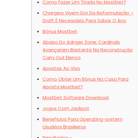
Como Fazer Um Tirada No Mostbet?
Chargers Vivem Dor Da Reformulação –
Draft É Necessário Para Salvar O Ano
Bônus Mostbet
Abaixo Do Adnger Zone: Cardinals
Avançaram Bastante Na Reconstrução
Carry Out Elenco
Apostas Ao Vivo
Como Obter Um Bônus Na Casa Para
Aposta Mostbet?
Mostbet Software Download
Jogos Com Jackpot
Benefícios Para Operating-system
Usuários Brasileiros
Resultados »