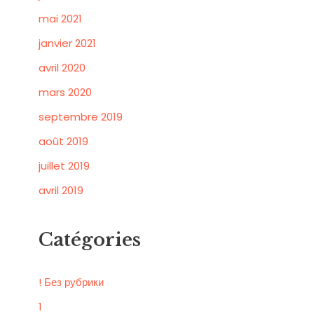
mai 2021
janvier 2021
avril 2020
mars 2020
septembre 2019
août 2019
juillet 2019
avril 2019
Catégories
! Без рубрики
1