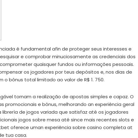
enciada é fundamental afin de proteger seus interesses e
 Pesquisar e comprobar minuciosamente as credenciais dos
re comprometer quaisquer fundos ou informações pessoais.
ompensar os jogadores por teus depósitos e, nos dias de
 o bônus total limitado ao valor de R$ 1. 750.
gável tornam a realização de apostas simples e capaz. O
s promocionais e bônus, melhorando an experiência geral
ibrería de jogos variada que satisfaz até os jogadores
cionais jogos sobre mesa até since mais recentes slots e
tbet oferece uman experiência sobre casino completa at
de tua casa.