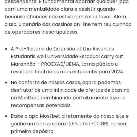
descendente. É fundamental abordar qualquer jogo
com uma mentalidade clara e desistir quando
because chances não estiverem a seu favor. Além
disso, u cenário dos cassinos on-line tem teu quinhão
de operadores inescrupulosos.
A Pró-Reitoria de Extensão at the Assuntos
Estudantis weil Universidade Estadual carry out
Maranhão – PROEXAE/UEMA, torna público u
resultado final de auxílios estudantis para 2024.
No conforto de nossas casas, agora podemos
desfrutar de uma infinidade de ofertas de cassino
na Mostbet, combinando perfeitamente lazer e
recompensas potenciais.
Baixe o app Mostbet diretamente do nosso site e
ganhe um bônus sobre 125% até 1700 BRL no seu
primeiro depósito.