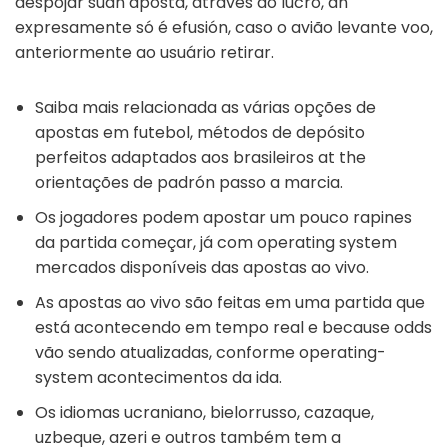
despojar suan aposta, através do lucro, an
expresamente só é efusión, caso o avião levante voo,
anteriormente ao usuário retirar.
Saiba mais relacionada as várias opções de
apostas em futebol, métodos de depósito
perfeitos adaptados aos brasileiros at the
orientações de padrón passo a marcia.
Os jogadores podem apostar um pouco rapines
da partida começar, já com operating system
mercados disponíveis das apostas ao vivo.
As apostas ao vivo são feitas em uma partida que
está acontecendo em tempo real e because odds
vão sendo atualizadas, conforme operating-
system acontecimentos da ida.
Os idiomas ucraniano, bielorrusso, cazaque,
uzbeque, azeri e outros também tem a