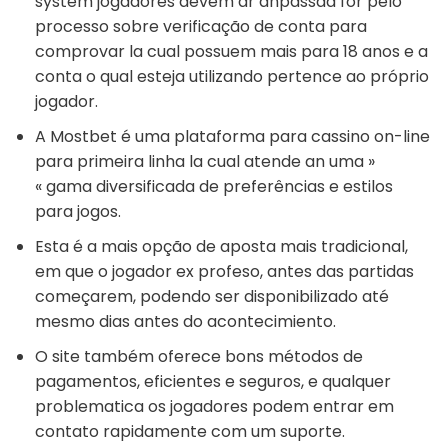
system jogadores devem är anpassad för pelo
processo sobre verificação de conta para
comprovar la cual possuem mais para 18 anos e a
conta o qual esteja utilizando pertence ao próprio
jogador.
A Mostbet é uma plataforma para cassino on-line
para primeira linha la cual atende an uma »
« gama diversificada de preferências e estilos
para jogos.
Esta é a mais opção de aposta mais tradicional,
em que o jogador ex profeso, antes das partidas
começarem, podendo ser disponibilizado até
mesmo dias antes do acontecimiento.
O site também oferece bons métodos de
pagamentos, eficientes e seguros, e qualquer
problematica os jogadores podem entrar em
contato rapidamente com um suporte.