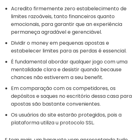
Acredito firmemente zero estabelecimento de
limites razoáveis, tanto financeiros quanto
emocionais, para garantir que an experiência
permaneça agradável e gerenciável.
Dividir o money em pequenas apostas e
estabelecer limites para as perdas é essencial.
É fundamental abordar qualquer jogo com uma
mentalidade clara e desistir quando because
chances não estiverem a seu benefit.
Em comparação com os competidores, os
depósitos e saques no escritório dessa casa para
apostas são bastante convenientes.
Os usuários do site estarão protegidos, pois a
plataforma utiliza u protocolo SSL.
E tem mais, um basquete vem apresentando tudo,