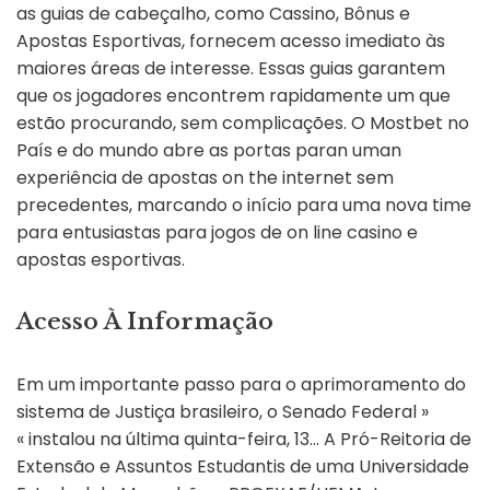
as guias de cabeçalho, como Cassino, Bônus e
Apostas Esportivas, fornecem acesso imediato às
maiores áreas de interesse. Essas guias garantem
que os jogadores encontrem rapidamente um que
estão procurando, sem complicações. O Mostbet no
País e do mundo abre as portas paran uman
experiência de apostas on the internet sem
precedentes, marcando o início para uma nova time
para entusiastas para jogos de on line casino e
apostas esportivas.
Acesso À Informação
Em um importante passo para o aprimoramento do
sistema de Justiça brasileiro, o Senado Federal »
« instalou na última quinta-feira, 13… A Pró-Reitoria de
Extensão e Assuntos Estudantis de uma Universidade