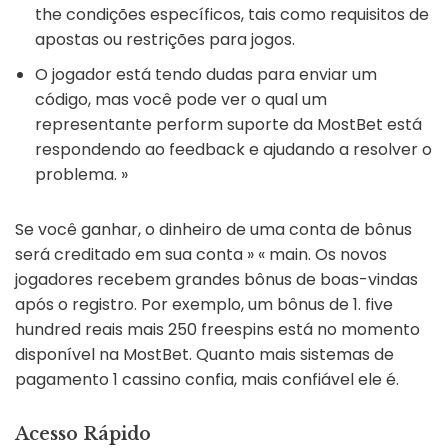
the condições específicos, tais como requisitos de
apostas ou restrições para jogos.
O jogador está tendo dudas para enviar um
código, mas você pode ver o qual um
representante perform suporte da MostBet está
respondendo ao feedback e ajudando a resolver o
problema. »
Se você ganhar, o dinheiro de uma conta de bônus
será creditado em sua conta » « main. Os novos
jogadores recebem grandes bônus de boas-vindas
após o registro. Por exemplo, um bônus de 1. five
hundred reais mais 250 freespins está no momento
disponível na MostBet. Quanto mais sistemas de
pagamento 1 cassino confia, mais confiável ele é.
Acesso Rápido