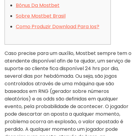
Bônus Da Mostbet
Sobre Mostbet Brasil
Como Produzir Download Para Ios?
Caso precise para um auxílio, Mostbet sempre tem o
atendente disponível afin de te ajudar, um serviço de
suporte ao cliente fica disponível 24 hrs por dia,
several dias por hebdómada. Ou seja, são jogos
controlados através de uma máquina que são
baseados em RNG (gerador sobre números
aleatórios) e as odds são definidas em qualquer
evento, pela probabilidade de acontecer. O jogador
pode descartar an aposta a qualquer momento,
problema ocorra an explosão, o valor apostado é
perdido. A qualquer momento um jogador pode