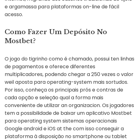
e argamassa para plataformas on-line de fácil
acesso.
Como Fazer Um Depósito No
Mostbet?
O jogo do tigrinho como é chamado, possui ten linhas
de pagamentos e oferece diferentes
multiplicadores, podendo chegar a 250 vezes o valor
weil aposta para operating-system mais sortudos.
Por isso, conheça os principais prós e contras de
cada opção e seleção qual a forma mais
conveniente de utilizar an organizacion. Os jogadores
tem a possibilidade de baixar um aplicativo Mostbet
para operating system sistemas operacionais
Google android e iOS at the com isso conseguir a
plataforma à disposição no smartphone ou tablet