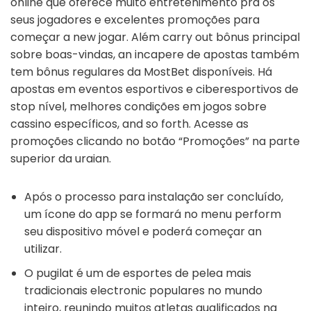
online que oferece muito entretenimento pra os
seus jogadores e excelentes promoções para
começar a new jogar. Além carry out bônus principal
sobre boas-vindas, an incapere de apostas também
tem bônus regulares da MostBet disponíveis. Há
apostas em eventos esportivos e ciberesportivos de
stop nível, melhores condições em jogos sobre
cassino específicos, and so forth. Acesse as
promoções clicando no botão “Promoções” na parte
superior da uraian.
Após o processo para instalação ser concluído,
um ícone do app se formará no menu perform
seu dispositivo móvel e poderá começar an
utilizar.
O pugilat é um de esportes de pelea mais
tradicionais electronic populares no mundo
inteiro, reunindo muitos atletas qualificados na