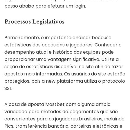
passo abaixo para efetuar um login.
Processos Legislativos
Primeiramente, é importante analisar because
estatísticas dos occasions e jogadores. Conhecer o
desempenho atual e histórico das equipes pode
proporcionar uma vantagem significativa. Utilize a
seção de estatísticas disponível no site afin de fazer
apostas mais informadas. Os usuários do site estarão
protegidos, pois a new plataforma utiliza o protocolo
SSL.
A casa de aposta Mostbet com alguma ampla
variedade para métodos de pagamentos que são
convenientes para os jogadores brasileiros, incluindo
Pics, transferência bancária, carteiras eletrônicas e