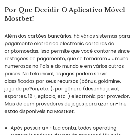
Por Que Decidir O Aplicativo Móvel
Mostbet?
Além dos cartões bancários, há vários sistemas para
pagamento eletrônico electronic carteiras de
criptomoedas. Isso permite que você contorne since
restrições de pagamento, que se tornaram » « muito
numerosas no País e do mundo e em vários outros
países. Na tela inicial, os jogos podem servir
classificados por seus recursos (bônus, goldmine,
jogo de pe?ón, etc. ), por gênero (desenho jovial,
esportes, 18+, egípcio, etc. ) electronic por provedor.
Mais de cem provedores de jogos para azar on-line
estão disponíveis na MostBet.
Após possuir a » « tua conta, todos operating