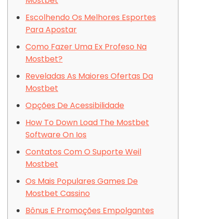
Mostbet
Escolhendo Os Melhores Esportes
Para Apostar
Como Fazer Uma Ex Profeso Na
Mostbet?
Reveladas As Maiores Ofertas Da
Mostbet
Opções De Acessibilidade
How To Down Load The Mostbet
Software On Ios
Contatos Com O Suporte Weil
Mostbet
Os Mais Populares Games De
Mostbet Cassino
Bônus E Promoções Empolgantes