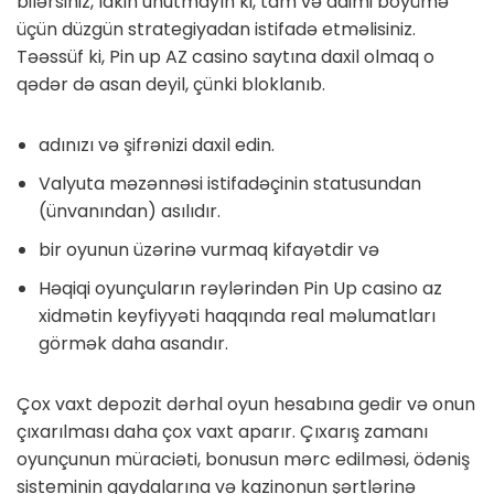
bilərsiniz, lakin unutmayın ki, tam və daimi böyümə
üçün düzgün strategiyadan istifadə etməlisiniz.
Təəssüf ki, Pin up AZ casino saytına daxil olmaq o
qədər də asan deyil, çünki bloklanıb.
adınızı və şifrənizi daxil edin.
Valyuta məzənnəsi istifadəçinin statusundan
(ünvanından) asılıdır.
bir oyunun üzərinə vurmaq kifayətdir və
Həqiqi oyunçuların rəylərindən Pin Up casino az
xidmətin keyfiyyəti haqqında real məlumatları
görmək daha asandır.
Çox vaxt depozit dərhal oyun hesabına gedir və onun
çıxarılması daha çox vaxt aparır. Çıxarış zamanı
oyunçunun müraciəti, bonusun mərc edilməsi, ödəniş
sisteminin qaydalarına və kazinonun şərtlərinə