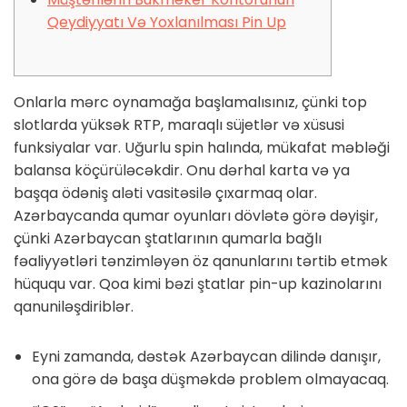
Qeydiyyatı Və Yoxlanılması Pin Up
Onlarla mərc oynamağa başlamalısınız, çünki top
slotlarda yüksək RTP, maraqlı süjetlər və xüsusi
funksiyalar var. Uğurlu spin halında, mükafat məbləği
balansa köçürüləcəkdir. Onu dərhal karta və ya
başqa ödəniş aləti vasitəsilə çıxarmaq olar.
Azərbaycanda qumar oyunları dövlətə görə dəyişir,
çünki Azərbaycan ştatlarının qumarla bağlı
fəaliyyətləri tənzimləyən öz qanunlarını tərtib etmək
hüququ var. Qoa kimi bəzi ştatlar pin-up kazinolarını
qanuniləşdiriblər.
Eyni zamanda, dəstək Azərbaycan dilində danışır,
ona görə də başa düşməkdə problem olmayacaq.