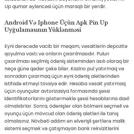
Up qumar əyləncəsi üçün maraqlı bir yerdir.
Android Və Iphone Üçün Apk Pin Up
Uyğulamasının Yüklənməsi
Eyni dərəcədə vacib bir məqam, vəsaitlərin depozitə
qoyulma vaxtı və onların çıxarılmasıdır. Pulun
çıxarılması seçilmiş ödəniş sistemindən asılı olaraq bir
neçə günə qədər çəkə bilər. Kazino pul yatırmaq və
sonradan çıxarmaq üçün eyni ödəniş alətlərindən
istifadə etməyi tövsiyə edir. Hesaba vəsait yatırmaq
üçün oyunçular avtorizasiya formasında şəxsi
identifikatorlarını göstərməklə şəxsi hesablarına daxil
olmalıdırlar. Sonra, ödənişlər olan bölməni seçməli və
oyunçu üçün mövcud olan ödəniş alətləri ilə tanış
olmalısınız. Növbəti addım ən əlverişli şərtlərə malik
sistemi seçmək və çatışmayan bank rekvizitlərini