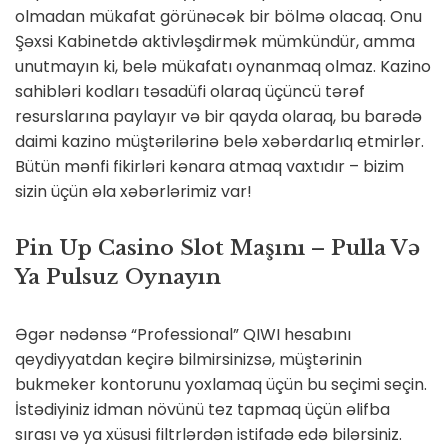
olmadan mükafat görünəcək bir bölmə olacaq. Onu
Şəxsi Kabinetdə aktivləşdirmək mümkündür, amma
unutmayın ki, belə mükafatı oynanmaq olmaz. Kazino
sahibləri kodları təsadüfi olaraq üçüncü tərəf
resurslarına paylayır və bir qayda olaraq, bu barədə
daimi kazino müştərilərinə belə xəbərdarlıq etmirlər.
Bütün mənfi fikirləri kənara atmaq vaxtıdır – bizim
sizin üçün əla xəbərlərimiz var!
Pin Up Casino Slot Maşını – Pulla Və
Ya Pulsuz Oynayın
Əgər nədənsə “Professional” QIWI hesabını
qeydiyyatdan keçirə bilmirsinizsə, müştərinin
bukmeker kontorunu yoxlamaq üçün bu seçimi seçin.
İstədiyiniz idman növünü tez tapmaq üçün əlifba
sırası və ya xüsusi filtrlərdən istifadə edə bilərsiniz.