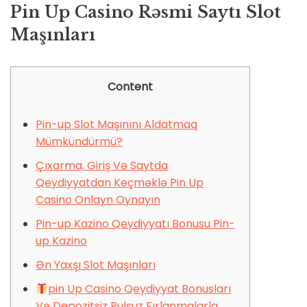
Pin Up Casino Rəsmi Saytı Slot
Maşınları
Content
Pin-up Slot Maşınını Aldatmaq
Mümkündürmü?
Çıxarma, Giriş Və Saytda
Qeydiyyatdan Keçməklə Pin Up
Casino Onlayn Oynayın
Pin-up Kazino Qeydiyyatı Bonusu Pin-
up Kazino
Ən Yaxşı Slot Maşınları
pin Up Casino Qeydiyyat Bonusları
Və Depozitsiz Pulsuz Fırlanmalarla