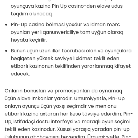
oyunçuya kazino Pin Up casino-dən əlavə uduş
təqdim olunacaq.
Pin-Up casino bölməsi yoxdur və idman mərc
oyunları yerli qanunvericiliyə tam uyğun olaraq
həyata keçirilir.
Bunun üçün uzun illər təcrübəsi olan və oyunçulara
həqiqətən yüksək səviyyəli xidmət təklif edən
etibarlı kazinonun təklifindən yararlanmaq kifayət
edəcək.
Onların bonusları və promosyonları da oynamaq
üçün əlavə imkanlar yaradır. Ümumiyyətlə, Pin-Up
onlayn oyunçu üçün yaxşı seçimdir və mən onu
etibarlı kazino axtaran hər kəsə tövsiyə edərdim. Pin-
Up, istifadəçi dostu interfeysi və maraqlı oyun seçimi
təklif edən kazinodur. Xüsusi yaraşıq yaradan pin-up
üslubunun ab-havasını bəyəndim. Ümumiyyətlə, Pin-