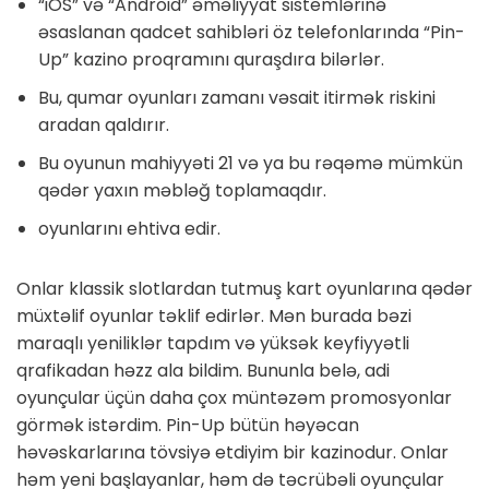
“iOS” və “Android” əməliyyat sistemlərinə
əsaslanan qadcet sahibləri öz telefonlarında “Pin-
Up” kazino proqramını quraşdıra bilərlər.
Bu, qumar oyunları zamanı vəsait itirmək riskini
aradan qaldırır.
Bu oyunun mahiyyəti 21 və ya bu rəqəmə mümkün
qədər yaxın məbləğ toplamaqdır.
oyunlarını ehtiva edir.
Onlar klassik slotlardan tutmuş kart oyunlarına qədər
müxtəlif oyunlar təklif edirlər. Mən burada bəzi
maraqlı yeniliklər tapdım və yüksək keyfiyyətli
qrafikadan həzz ala bildim. Bununla belə, adi
oyunçular üçün daha çox müntəzəm promosyonlar
görmək istərdim. Pin-Up bütün həyəcan
həvəskarlarına tövsiyə etdiyim bir kazinodur. Onlar
həm yeni başlayanlar, həm də təcrübəli oyunçular