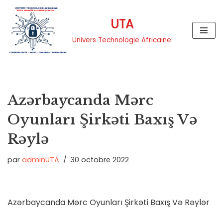
UTA
Aller
au
Univers Technologie Africaine
contenu
Azərbaycanda Mərc
Oyunları Şirkəti Baxış Və
Rəylə
par
adminUTA
30 octobre 2022
Azərbaycanda Mərc Oyunları Şirkəti Baxış Və Rəylər