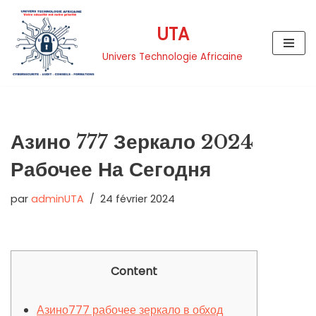
UTA
Aller
au
Univers Technologie Africaine
contenu
Азино 777 Зеркало 2024
Рабочее На Сегодня
par
adminUTA
24 février 2024
Content
Азино777 рабочее зеркало в обход