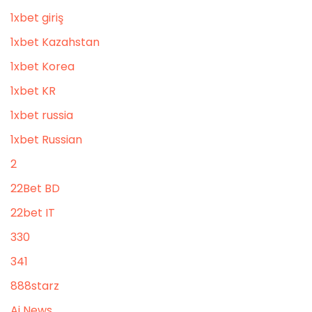
1xbet giriş
1xbet Kazahstan
1xbet Korea
1xbet KR
1xbet russia
1xbet Russian
2
22Bet BD
22bet IT
330
341
888starz
Ai News