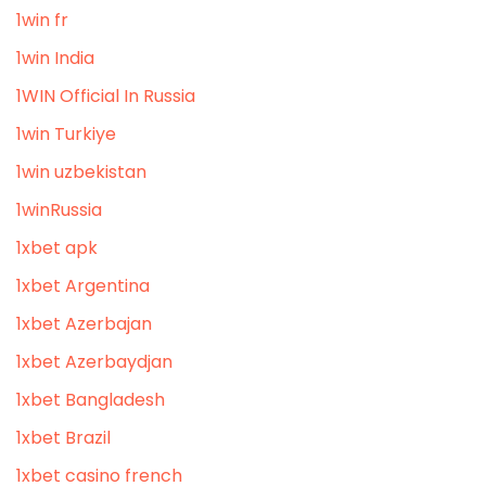
1win fr
1win India
1WIN Official In Russia
1win Turkiye
1win uzbekistan
1winRussia
1xbet apk
1xbet Argentina
1xbet Azerbajan
1xbet Azerbaydjan
1xbet Bangladesh
1xbet Brazil
1xbet casino french