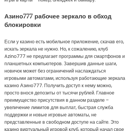
Азино777 рабочее зеркало в обход
блокировки
Если у казино есть мобильное приложение, скачав его,
искать зеркала не нужно. Но, к сожалению, клуб
Azino777 не предлагает программы для смартфонов и
планшетных компьютеров. Завершив данные шаги,
новичок может без ограничений наслаждаться
игровыми автоматами, используя работающие зеркала
казино Азино777. Получить доступ к нему можно,
просто внося депозиты от тысячи рублей. Главное
преимущество присутствия в данном разделе –
увеличение лимитов для выплат, быстрая служба
поддержки и новые игровые автоматы, не
представленные в свободном доступе на сайте. Это
казино виртуальный игровой клуб, который начал свое