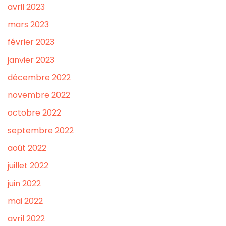
avril 2023
mars 2023
février 2023
janvier 2023
décembre 2022
novembre 2022
octobre 2022
septembre 2022
août 2022
juillet 2022
juin 2022
mai 2022
avril 2022