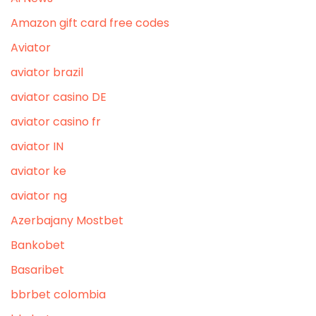
Amazon gift card free codes
Aviator
aviator brazil
aviator casino DE
aviator casino fr
aviator IN
aviator ke
aviator ng
Azerbajany Mostbet
Bankobet
Basaribet
bbrbet colombia