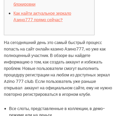
блокировки
Как найти актуальное зеркало
Азино777 прямо сейчас?
На сегодняшний день это самый быстрый процесс
попасть на сайт онлайн казино Азино777, но уже как
полноценный участник. В обзоре вы найдете
информацию о том, как создать аккаунт и избежать
проблем. Новые пользователи смогут выполнить
процедуру регистрации на любом из доступных зеркал
Azino 777 club. Если пользователь уже раньше
открывал аккаунт на официальном сайте, ему не нужно
повторно регистрироваться в игорном клубе.
Все слоты, представленные в коллекции, в демо-
режиме или на деньги.