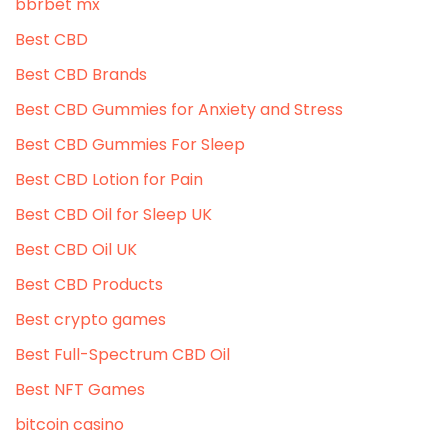
bbrbet mx
Best CBD
Best CBD Brands
Best CBD Gummies for Anxiety and Stress
Best CBD Gummies For Sleep
Best CBD Lotion for Pain
Best CBD Oil for Sleep UK
Best CBD Oil UK
Best CBD Products
Best crypto games
Best Full-Spectrum CBD Oil
Best NFT Games
bitcoin casino