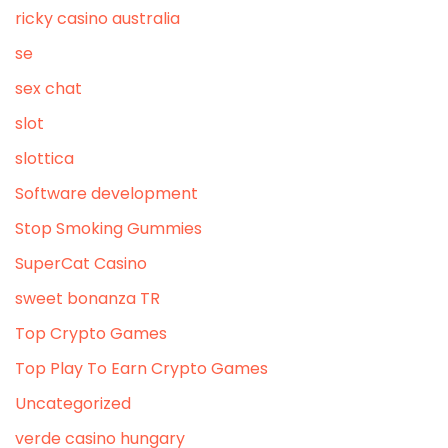
ricky casino australia
se
sex chat
slot
slottica
Software development
Stop Smoking Gummies
SuperCat Casino
sweet bonanza TR
Top Crypto Games
Top Play To Earn Crypto Games
Uncategorized
verde casino hungary