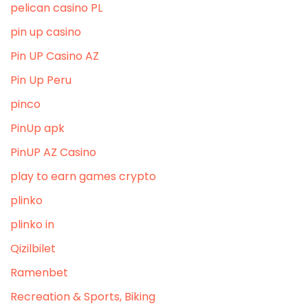
pelican casino PL
pin up casino
Pin UP Casino AZ
Pin Up Peru
pinco
PinUp apk
PinUP AZ Casino
play to earn games crypto
plinko
plinko in
Qizilbilet
Ramenbet
Recreation & Sports, Biking