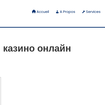
Accueil
A Propos
Services
в казино онлайн