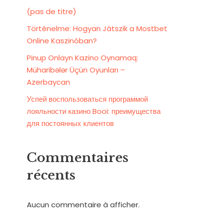
(pas de titre)
Történelme: Hogyan Játszik a Mostbet
Online Kaszinóban?
Pinup Onlayn Kazino Oynamaq:
Müharibələr Üçün Oyunları –
Azerbaycan
Успей воспользоваться программой
лояльности казино Booi: преимущества
для постоянных клиентов
Commentaires
récents
Aucun commentaire à afficher.