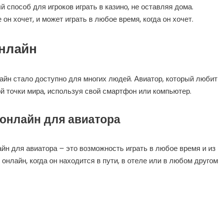
й способ для игроков играть в казино, не оставляя дома.
он хочет, и может играть в любое время, когда он хочет.
онлайн
лайн стало доступно для многих людей. Авиатор, который любит
ой точки мира, используя свой смартфон или компьютер.
 онлайн для авиатора
йн для авиатора – это возможность играть в любое время и из
 онлайн, когда он находится в пути, в отеле или в любом другом