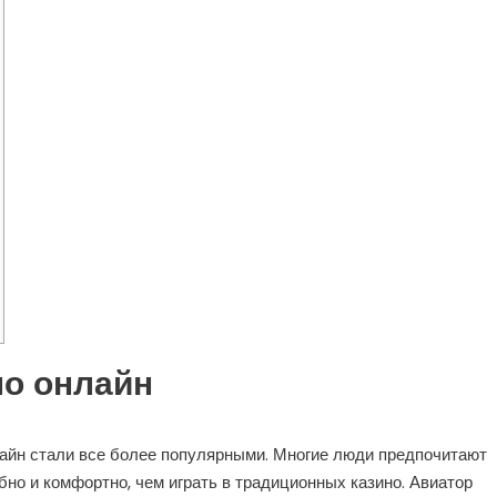
но онлайн
нлайн стали все более популярными. Многие люди предпочитают
обно и комфортно, чем играть в традиционных казино. Авиатор