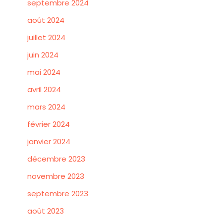
septembre 2024
août 2024
juillet 2024
juin 2024
mai 2024
avril 2024
mars 2024
février 2024
janvier 2024
décembre 2023
novembre 2023
septembre 2023
août 2023