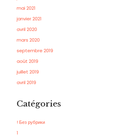
mai 2021
janvier 2021
avril 2020
mars 2020
septembre 2019
août 2019
juillet 2019
avril 2019
Catégories
! Без рубрики
1