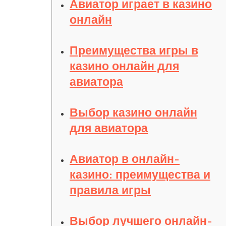
Авиатор играет в казино
онлайн
Преимущества игры в
казино онлайн для
авиатора
Выбор казино онлайн
для авиатора
Авиатор в онлайн-
казино: преимущества и
правила игры
Выбор лучшего онлайн-