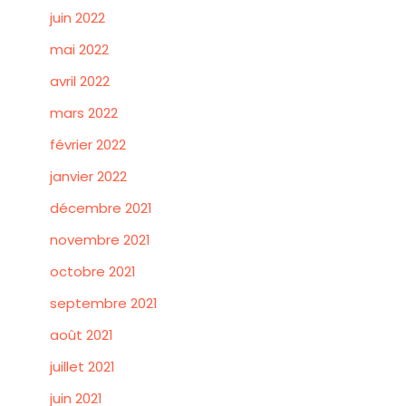
juin 2022
mai 2022
avril 2022
mars 2022
février 2022
janvier 2022
décembre 2021
novembre 2021
octobre 2021
septembre 2021
août 2021
juillet 2021
juin 2021